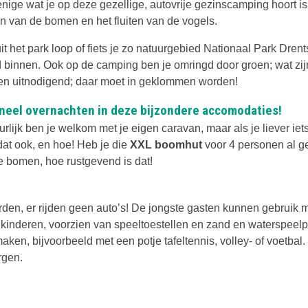
enige wat je op deze gezellige, autovrije gezinscamping hoort is
en van de bomen en het fluiten van de vogels.
t het park loop of fiets je zo natuurgebied Nationaal Park Drent
 binnen. Ook op de camping ben je omringd door groen; wat zij
n uitnodigend; daar moet in geklommen worden!
neel overnachten in deze bijzondere accomodaties!
rlijk ben je welkom met je eigen caravan, maar als je liever iet
dat ook, en hoe! Heb je die
XXL boomhut
voor 4 personen al g
e bomen, hoe rustgevend is dat!
rden, er rijden geen auto’s! De jongste gasten kunnen gebruik
 kinderen, voorzien van speeltoestellen en zand en waterspeelp
en, bijvoorbeeld met een potje tafeltennis, volley- of voetbal. 
rgen.