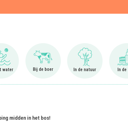
t
Ga naar Bij het water
Ga naar Bij de boer
Ga naar In de natuur
Bij de boer
et water
In de natuur
In de
ing midden in het bos!