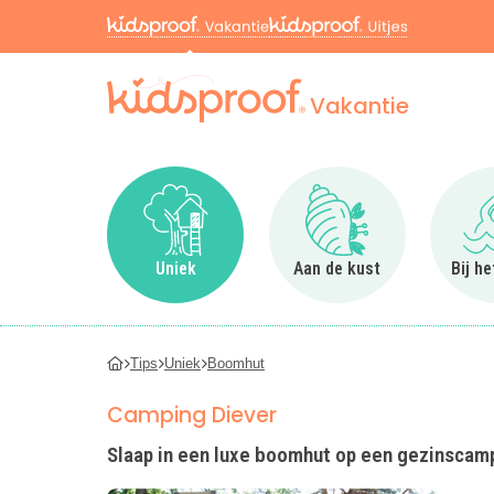
Vakantie
Ga naar Uniek
Ga naar Aan de kus
Uniek
Aan de kust
Bij h
Tips
Uniek
Boomhut
Camping Diever
Slaap in een luxe boomhut op een gezinscamp