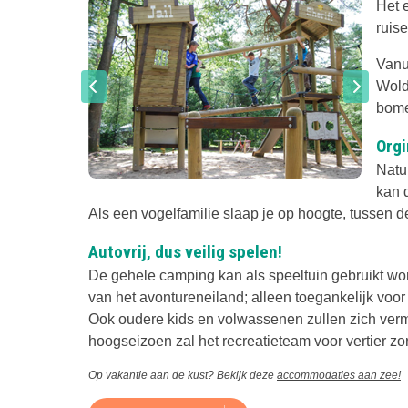
Het 
ruis
Vanui
Wold
bome
Orgi
Natuu
kan 
Als een vogelfamilie slaap je op hoogte, tussen d
Autovrij, dus veilig spelen!
De gehele camping kan als speeltuin gebruikt wo
van het avontureneiland; alleen toegankelijk voor
Ook oudere kids en volwassenen zullen zich vermak
hoogseizoen zal het recreatieteam voor vertier zo
Op vakantie aan de kust? Bekijk deze
accommodaties aan zee!