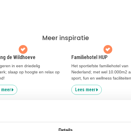
Meer inspiratie
ng de Wildhoeve
Familiehotel HUP
eren in een driedelig
Het sportiefste familiehotel van
erk; slaap op hoogte en relax op
Nederland; met wel 10.000m2 
nd!
sport, fun en wellness faciliteiten
 meer
Lees meer
Uitgelicht
Details