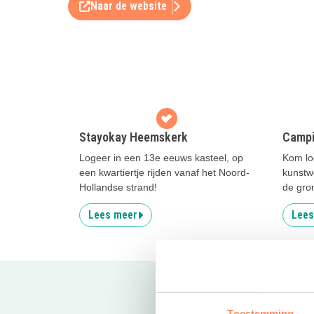
Naar de website
Stayokay Heemskerk
Campi
Logeer in een 13e eeuws kasteel, op
Kom log
een kwartiertje rijden vanaf het Noord-
kunstw
Hollandse strand!
de gro
Lees meer
Lees
Toestemming