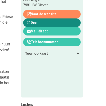
 het
7981 LW Diever
Naar de website
s-Friese
n die
Deel
Mail direct
Telefoonnummer
s huurt
ezien!
Toon op kaart
 maken
laats!
In het
Lijstjes