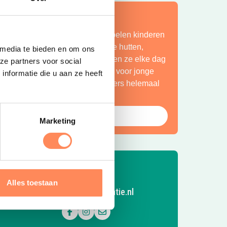
ít is vakantie op z’n mooist!
ij Camping Huttopia De Roos spelen kinderen
indeloos in de natuur, bouwen ze hutten,
 media te bieden en om ons
petteren ze in de Vecht en beleven ze elke dag
ze partners voor social
en nieuw avontuur. Een paradijs voor jonge
nformatie die u aan ze heeft
ntdekkers én een plek waar ouders helemaal
ot rust komen.
Bekijk Huttopia de Roos
Marketing
Alles toestaan
Volg Kidsproofvakantie.nl
Volg ons op Facebook
Volg ons op Instagram
Mail ons