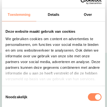
Slaap in een 'Pod' en ga op avontuur
met de 'Jutberg Ranger'!
Reserveer
Toestemming
Details
Over
Stayokay Heemskerk
Deze website maakt gebruik van cookies
Logeer in een 13e eeuws kasteel, op
een kwartiertje rijden vanaf het Noord-
We gebruiken cookies om content en advertenties te
Hollandse strand!
personaliseren, om functies voor social media te bieden
en om ons websiteverkeer te analyseren. Ook delen we
informatie over uw gebruik van onze site met onze
partners voor social media, adverteren en analyse. Deze
Uitgelicht
partners kunnen deze gegevens combineren met andere
informatie die u aan ze heeft verstrekt of die ze hebben
verzameld op basis van uw gebruik van hun services.
Toestemmingsselectie
Noodzakelijk