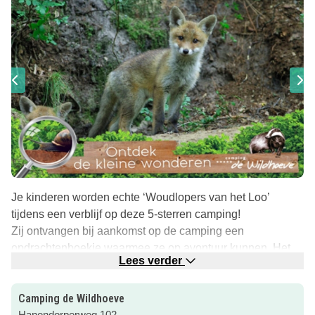
Je kinderen worden echte ‘Woudlopers van het Loo’
tijdens een verblijf op deze 5-sterren camping!
Zij ontvangen bij aankomst op de camping een
opdrachtenboekje waarmee ze op avontuur kunnen. Het
Lees verder
speurprogramma ‘Ontdek de kleine wonderen’ is zeer
divers en kan het gehele jaar door gedaan worden.
Camping de Wildhoeve
De camping is voorzien van alle faciliteiten die de 5
Hanendorperweg 102