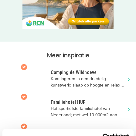
De Camping de Wildhoeve ligt niet alleen midden in een
bosrijke omgeving, maar ook dichtbij Apenheul, Burgers
Zoo, De Julianatoren, Kasteel Cannenburch,
Bakkerijmuseum en een Klimbos… leuke dagjes uit
binnen handbereik!
Klik door naar de website voor een virtuele tour over de
camping en ontdek hoe mooi deze is!
Meer inspiratie
Camping de Wildhoeve
Kom logeren in een driedelig
kunstwerk; slaap op hoogte en relax
op de grond!
Familiehotel HUP
Het sportiefste familiehotel van
Nederland; met wel 10.000m2 aan
sport, fun en wellness faciliteiten!
Vakantiedorp de Jutberg