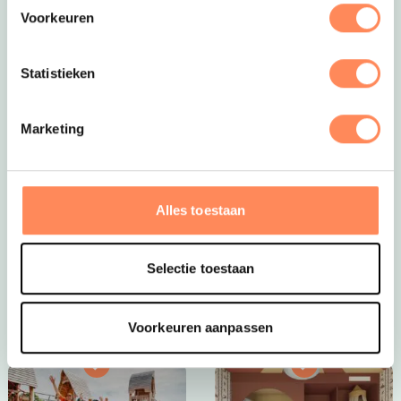
Voorkeuren
Statistieken
Marketing
Dít is vakantie op z’n mooist!
Bij Camping Huttopia De Roos spelen kinderen
eindeloos in de natuur, bouwen ze hutten, spetteren ze
Alles toestaan
in de Vecht en beleven ze elke dag een nieuw
avontuur. Een paradijs voor jonge ontdekkers én een
plek waar ouders helemaal tot rust komen.
Selectie toestaan
Bekijk Huttopia de Roos
Voorkeuren aanpassen