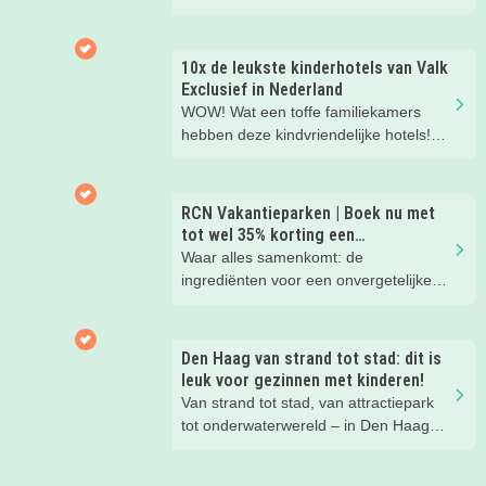
peuters en oudere kinderen. Lees hier
waarom!
10x de leukste kinderhotels van Valk
Exclusief in Nederland
WOW! Wat een toffe familiekamers
hebben deze kindvriendelijke hotels!
Hier wil je toch meteen eens een
nachtje slapen? Bekijk snel deze 10
kinderhotels van Valk Exclusief en
RCN Vakantieparken | Boek nu met
boek een heerlijk nachtje weg met je
tot wel 35% korting een
kind(eren).
zomervakantie!
Waar alles samenkomt: de
ingrediënten voor een onvergetelijke
gezinsvakantie!
Den Haag van strand tot stad: dit is
leuk voor gezinnen met kinderen!
Van strand tot stad, van attractiepark
tot onderwaterwereld – in Den Haag
beleef je de leukste avonturen met
kinderen. En tussendoor? Even