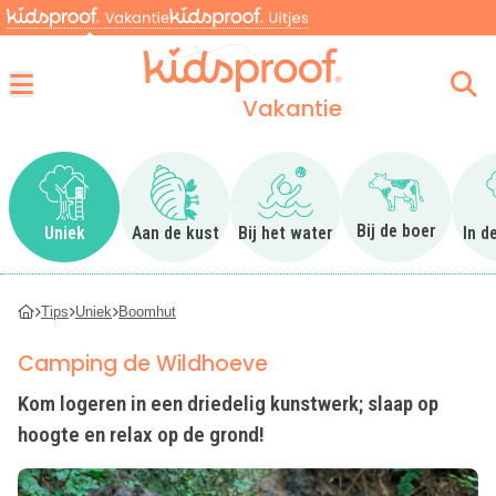
Vakantie
Menu
Ga naar Uniek
Ga naar Aan de kust
Ga naar Bij het water
Ga naar Bij 
Bij de boer
Uniek
Aan de kust
Bij het water
In d
Tips
Uniek
Boomhut
Camping de Wildhoeve
Kom logeren in een driedelig kunstwerk; slaap op
hoogte en relax op de grond!