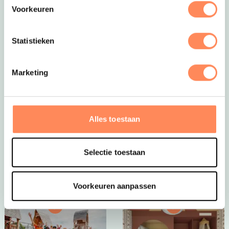
Voorkeuren
Statistieken
Marketing
Dít is vakantie op z’n mooist!
Bij Camping Huttopia De Roos spelen kinderen
eindeloos in de natuur, bouwen ze hutten, spetteren ze
Alles toestaan
in de Vecht en beleven ze elke dag een nieuw
avontuur. Een paradijs voor jonge ontdekkers én een
plek waar ouders helemaal tot rust komen.
Selectie toestaan
Bekijk Huttopia de Roos
Voorkeuren aanpassen