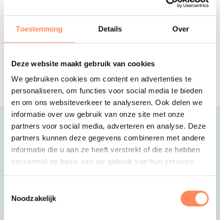
De Kleine Wolf
5-sterren familiecamping met een
palmbomen strandje, mooie
Toestemming
Details
Over
kampeerplaatsen en luxe
accommodaties
Drentse Weelde
Deze website maakt gebruik van cookies
Gezellige safaritenten en duurzame,
splinternieuwe vakantiehuizen op een
We gebruiken cookies om content en advertenties te
vakantiepark in de natuur
personaliseren, om functies voor social media te bieden
en om ons websiteverkeer te analyseren. Ook delen we
informatie over uw gebruik van onze site met onze
partners voor social media, adverteren en analyse. Deze
Uitgelicht
partners kunnen deze gegevens combineren met andere
informatie die u aan ze heeft verstrekt of die ze hebben
verzameld op basis van uw gebruik van hun services.
Toestemmingsselectie
Noodzakelijk