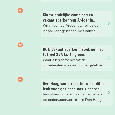
Hier wil je toch meteen eens een
nachtje slapen? Bekijk snel deze 10
kinderhotels van Valk Exclusief en
Kindvriendelijke campings en
boek een heerlijk nachtje weg met je
vakantieparken van Ardoer in
kind(eren).
Nederland
Wij vinden de Ardoer campings echt
ideaal voor gezinnen met baby’s,
peuters en oudere kinderen. Lees hier
waarom!
RCN Vakantieparken | Boek nu met
tot wel 35% korting een
zomervakantie!
Waar alles samenkomt: de
ingrediënten voor een onvergetelijke
gezinsvakantie!
Den Haag van strand tot stad: dit is
leuk voor gezinnen met kinderen!
Van strand tot stad, van attractiepark
tot onderwaterwereld – in Den Haag
beleef je de leukste avonturen met
kinderen. En tussendoor? Even