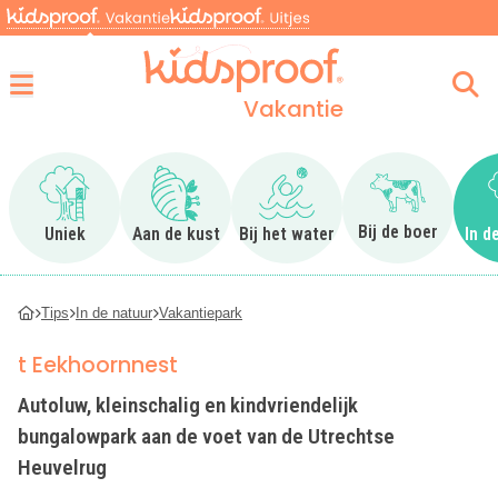
Vakantie
Menu
Ga naar Uniek
Ga naar Aan de kust
Ga naar Bij het water
Ga naar Bij 
Bij de boer
Uniek
Aan de kust
Bij het water
In d
Tips
In de natuur
Vakantiepark
t Eekhoornnest
Autoluw, kleinschalig en kindvriendelijk
bungalowpark aan de voet van de Utrechtse
Heuvelrug