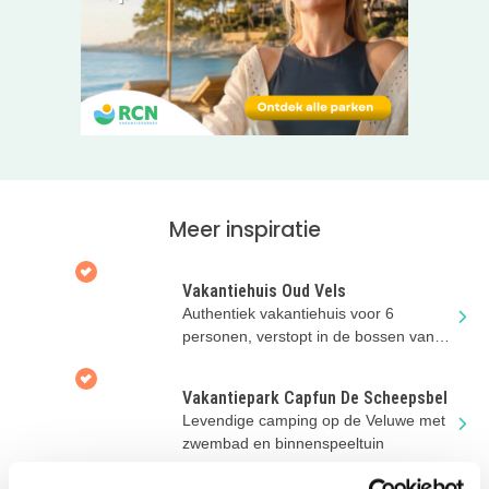
geen moment zullen vervelen.
Leuke uitjes in de omgeving van het vakantiepark
Op slechts 800 meter van het bungalowpark vind je een
prachtig bosbad en op slechts 1,5 km. ligt dierenpark
Amersfoort. Bij minder goed weer is Superfun -een
overdekt speelparadijs- een geweldig dagje uit en in de
300 ha bos van de Utrechtse heuvelrug is natuurlijk altijd
iets te beleven; welke dieren spot jij hier allemaal?
Meer inspiratie
Klik door naar de website van Bungalowpark ’t
Eekhoornnest om je verblijf op dit kindvriendelijke
Vakantiehuis Oud Vels
vakantiepark te boeken!
Authentiek vakantiehuis voor 6
personen, verstopt in de bossen van
een prachtig landgoed!
Vakantiepark Capfun De Scheepsbel
Levendige camping op de Veluwe met
zwembad en binnenspeeltuin