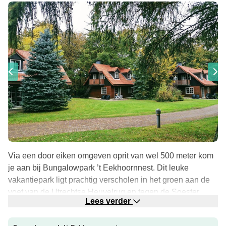
Via een door eiken omgeven oprit van wel 500 meter kom
je aan bij Bungalowpark ’t Eekhoornnest. Dit leuke
vakantiepark ligt prachtig verscholen in het groen aan de
voet van de Utrechtse Heuvelrug en tegen de Soester
Lees verder
zandverstuivingen. Op het kleinschalige vakantiepark zijn
diverse faciliteiten en in de directe omgeving is er ook van