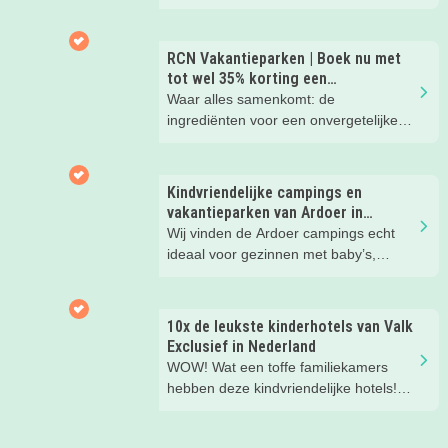
beleef je de leukste avonturen met
kinderen. En tussendoor? Even
ontspannen met een lekkere lunch op
RCN Vakantieparken | Boek nu met
het strand en een duik in zee. Heerlijk!
tot wel 35% korting een
zomervakantie!
Waar alles samenkomt: de
ingrediënten voor een onvergetelijke
gezinsvakantie!
Kindvriendelijke campings en
vakantieparken van Ardoer in
Nederland
Wij vinden de Ardoer campings echt
ideaal voor gezinnen met baby’s,
peuters en oudere kinderen. Lees hier
waarom!
10x de leukste kinderhotels van Valk
Exclusief in Nederland
WOW! Wat een toffe familiekamers
hebben deze kindvriendelijke hotels!
Hier wil je toch meteen eens een
nachtje slapen? Bekijk snel deze 10