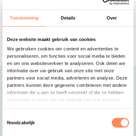
het historische centrum van Harderwijk, maar de echte
De Kleine Wolf
5-sterren familiecamping met een
trekpleister voor gezinnen is natuurlijk de natuur in de
palmbomen strandje, mooie
Toestemming
Details
Over
buurt. Je kunt op het park direct fietsen huren om de
kampeerplaatsen en luxe
prachtige fietspaden over de heide en door de bossen te
accommodaties
ontdekken. Zin in actie op het water? Het Veluwemeer ligt
Drentse Weelde
Deze website maakt gebruik van cookies
op een steenworp afstand, waar je kunt leren windsurfen,
Gezellige safaritenten en duurzame,
splinternieuwe vakantiehuizen op een
zeilen of lekker kunt zonnen op het strand.
We gebruiken cookies om content en advertenties te
vakantiepark in de natuur
personaliseren, om functies voor social media te bieden
Kidsproof uitjes in de omgeving zijn bijvoorbeeld:
en om ons websiteverkeer te analyseren. Ook delen we
✓ Het Dolfinarium
informatie over uw gebruik van onze site met onze
✓ Avonturenpark Schateiland
partners voor social media, adverteren en analyse. Deze
Uitgelicht
✓ Luchtvaartmuseum Aviodrome
partners kunnen deze gegevens combineren met andere
informatie die u aan ze heeft verstrekt of die ze hebben
Klik snel door naar de website van het Verscholen Dorp
verzameld op basis van uw gebruik van hun services.
voor meer informatie!
Toestemmingsselectie
Noodzakelijk