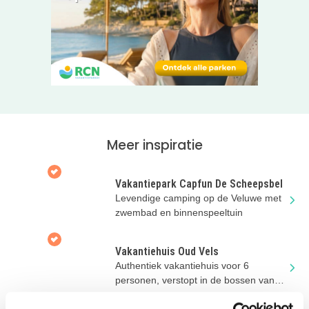
afgestemd op een ontspannen gezinsvakantie. Als het
zonnetje schijnt, is het
verwarmde buitenzwembad
met
peuterbad de favoriete plek op het park. Het heeft een
heerlijk ruim terras met ligstoelen.
Naast het zwembad vind je een fijne
speeltuin
op het park
waar kinderen lekker kunnen klimmen, klauteren en
vakantievriendjes kunnen maken.
Geen zin om ’s ochtends vroeg op pad te gaan voor het
Meer inspiratie
ontbijt? Maak gebruik van de verse
broodjesservice
voor
heerlijke warme broodjes of een compleet gevulde
Vakantiepark Capfun De Scheepsbel
ontbijtmand. En voor het avondeten schuif je zo aan bij de
Levendige camping op de Veluwe met
buren: direct bij de ingang van het park ligt
Restaurant La
zwembad en binnenspeeltuin
Famiglia
, waar jullie in een gezellige en ongedwongen
sfeer kunnen genieten van de lekkerste pizza’s en pasta’s.
Vakantiehuis Oud Vels
Eropuit in de omgeving
Authentiek vakantiehuis voor 6
personen, verstopt in de bossen van
De omgeving van Het Verscholen Dorp is een grote
een prachtig landgoed!
speeltuin voor jong en oud. Binnen tien minuten stand je in