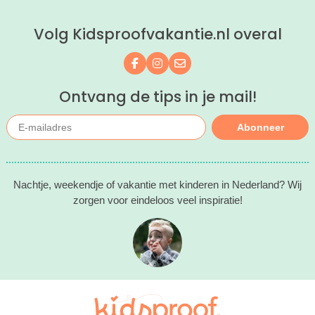
kinderhotels van Valk Exclusief en
boek een heerlijk nachtje weg met je
Volg Kidsproofvakantie.nl overal
kind(eren).
Volg ons op Facebook
Volg ons op Instagram
Mail ons
Ontvang de tips in je mail!
Abonneer
Nachtje, weekendje of vakantie met kinderen in Nederland? Wij
zorgen voor eindeloos veel inspiratie!