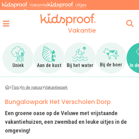
Vakantie
Menu
Ga naar Uniek
Ga naar Aan de kust
Ga naar Bij het water
Ga naar Bij 
Bij de boer
Uniek
Aan de kust
Bij het water
In d
Tips
In de natuur
Vakantiepark
Bungalowpark Het Verscholen Dorp
Een groene oase op de Veluwe met vrijstaande
vakantiehuizen, een zwembad en leuke uitjes in de
omgeving!