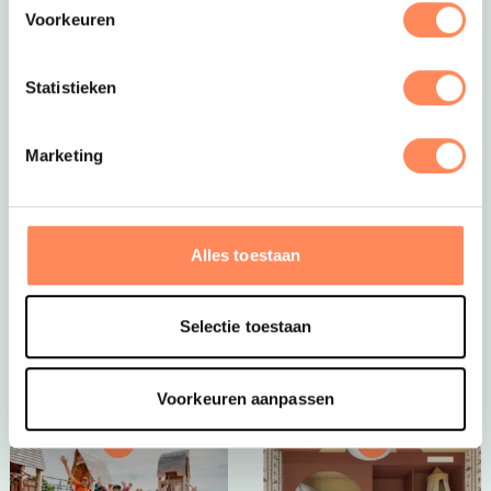
Voorkeuren
Statistieken
Marketing
Dít is vakantie op z’n mooist!
Bij Camping Huttopia De Roos spelen kinderen
eindeloos in de natuur, bouwen ze hutten, spetteren ze
Alles toestaan
in de Vecht en beleven ze elke dag een nieuw
avontuur. Een paradijs voor jonge ontdekkers én een
plek waar ouders helemaal tot rust komen.
Selectie toestaan
Bekijk Huttopia de Roos
Voorkeuren aanpassen