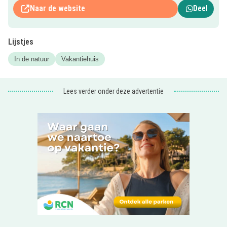
Naar de website
Deel
De zespersoons vakantiewoning beschikt over een
gezellige woonkamer met houtkachel, een goed uitgeruste
keuken en 3 slaapkamers waarvan er 1 op de begane
Lijstjes
grond en rolstoeltoegankelijk is.
In de natuur
Vakantiehuis
Dieren spotten
Tichelman ligt midden tussen de weilanden. Je kinderen
Lees verder onder deze advertentie
kunnen naar hartelust spelen in de tuin of schuur zonder
dat iemand er iets van zal merken; je hebt alle privacy.
Alleen de reeën en vele vogels zijn je buren!
Landgoed Hackvoort
Tichelman ligt op loopafstand van Kasteel Hackfort, vanaf
daar starten meerdere routes die leiden langs de mooiste
plekjes van het Achterhoekse landschap. Nieuwsgierig
naar de geschiedenis van het kasteel en ander moois op
het landgoed? Boek dan eens een excursie met de
boswachter.