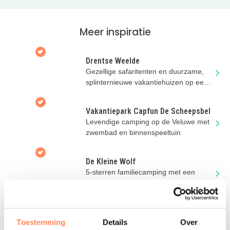
Klik door naar de website van Buitenleven – Vakantiehuis
Tichelman om de beschikbaarheid te checken!
Meer inspiratie
Drentse Weelde
Gezellige safaritenten en duurzame,
splinternieuwe vakantiehuizen op een
vakantiepark in de natuur
Vakantiepark Capfun De Scheepsbel
Levendige camping op de Veluwe met
zwembad en binnenspeeltuin
De Kleine Wolf
5-sterren familiecamping met een
palmbomen strandje, mooie
kampeerplaatsen en luxe
accommodaties
Vakantiehuis Oud Vels
Toestemming
Details
Over
Authentiek vakantiehuis voor 6