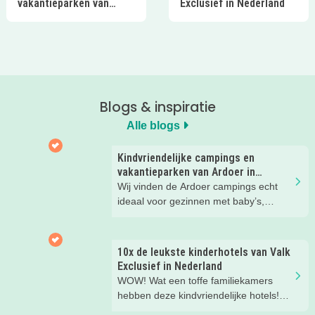
vakantieparken van
Exclusief in Nederland
Ardoer in Nederland
Blogs & inspiratie
Alle blogs
Kindvriendelijke campings en
vakantieparken van Ardoer in
Nederland
Wij vinden de Ardoer campings echt
ideaal voor gezinnen met baby’s,
peuters en oudere kinderen. Lees hier
waarom!
10x de leukste kinderhotels van Valk
Exclusief in Nederland
WOW! Wat een toffe familiekamers
hebben deze kindvriendelijke hotels!
Hier wil je toch meteen eens een