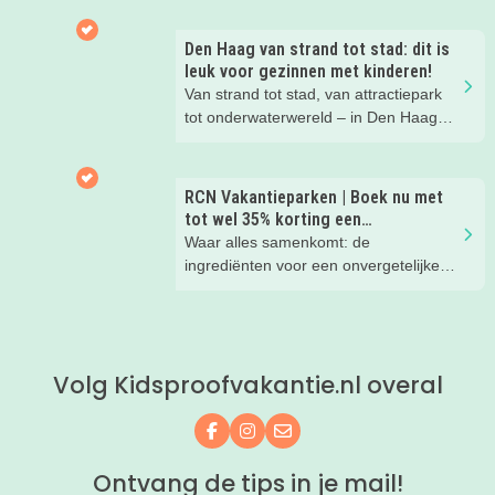
nachtje slapen? Bekijk snel deze 10
kinderhotels van Valk Exclusief en
Den Haag van strand tot stad: dit is
boek een heerlijk nachtje weg met je
leuk voor gezinnen met kinderen!
kind(eren).
Van strand tot stad, van attractiepark
tot onderwaterwereld – in Den Haag
beleef je de leukste avonturen met
kinderen. En tussendoor? Even
ontspannen met een lekkere lunch op
RCN Vakantieparken | Boek nu met
het strand en een duik in zee. Heerlijk!
tot wel 35% korting een
zomervakantie!
Waar alles samenkomt: de
ingrediënten voor een onvergetelijke
gezinsvakantie!
Volg Kidsproofvakantie.nl overal
Volg ons op Facebook
Volg ons op Instagram
Mail ons
Ontvang de tips in je mail!