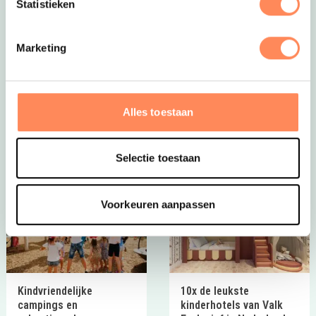
Statistieken
Dít is vakantie op z’n mooist!
Bij Camping Huttopia De Roos spelen kinderen
Marketing
eindeloos in de natuur, bouwen ze hutten, spetteren ze
in de Vecht en beleven ze elke dag een nieuw
avontuur. Een paradijs voor jonge ontdekkers én een
plek waar ouders helemaal tot rust komen.
Alles toestaan
Bekijk Huttopia de Roos
Selectie toestaan
Voorkeuren aanpassen
Kindvriendelijke
10x de leukste
campings en
kinderhotels van Valk