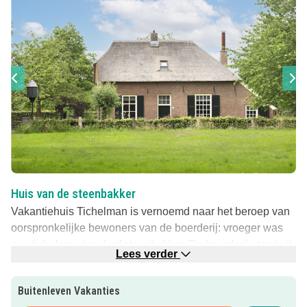
Huis van de steenbakker
Vakantiehuis Tichelman is vernoemd naar het beroep van
oorspronkelijke bewoners van de boerderij: vroeger was
een tichelman tegel- of steenbakker. De boerderij stamt uit
Lees verder
1869 en inmiddels helemaal verbouwd zodat het een
heerlijk luxe familiehuis is.
Buitenleven Vakanties
Familiehuis in de natuur