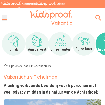
Vakantie
Menu
Ga naar Uniek
Ga naar Aan de kust
Ga naar Bij het water
Ga naar Bij 
Bij de boer
Uniek
Aan de kust
Bij het water
In d
Tips
In de natuur
Vakantiehuis
Vakantiehuis Tichelman
Prachtig verbouwde boerderij voor 6 personen met
veel privacy, midden in de natuur van de Achterhoek