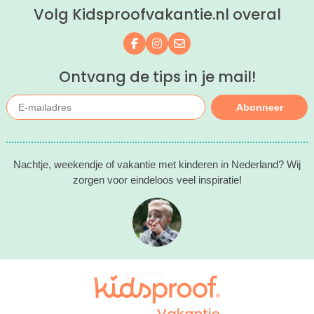
Volg Kidsproofvakantie.nl overal
kind(eren).
Volg ons op Facebook
Volg ons op Instagram
Mail ons
Ontvang de tips in je mail!
Abonneer
Nachtje, weekendje of vakantie met kinderen in Nederland? Wij
zorgen voor eindeloos veel inspiratie!