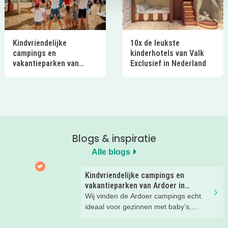
Kindvriendelijke
10x de leukste
campings en
kinderhotels van Valk
vakantieparken van
Exclusief in Nederland
Ardoer in Nederland
Blogs & inspiratie
Alle blogs
Kindvriendelijke campings en
vakantieparken van Ardoer in
Nederland
Wij vinden de Ardoer campings echt
ideaal voor gezinnen met baby’s,
peuters en oudere kinderen. Lees hier