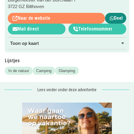
te beleven. Met een animatieteam, verwarmd zwembad,
3722 GZ Bilthoven
springkussen, speeltuin en kabelbaan hoeven ze zich
geen moment te vervelen!
Naar de website
Deel
Mail direct
Telefoonnummer
Camping of glamping?
Op het park zijn ruime plekken voor toercaravan, camper
Toon op kaart
en tent. Heb je geen eigen kampeermiddel? Verblijf dan in
een coco- sweet; eenn hippe, op kokosnoten gebaseerde,
glamping tent. Knus kamperen in een luxe jasje! Of kies
Lijstjes
voor een chalet voor 4, 5 of 6 personen.
In de natuur
Camping
Glamping
Kijk vast naar onderstaan impressie-filmpje!
Lees verder onder deze advertentie