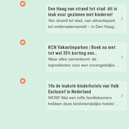
waarom!
Den Haag van strand tot stad: dit is
leuk voor gezinnen met kinderen!
Van strand tot stad, van attractiepark
tot onderwaterwereld – in Den Haag
beleef je de leukste avonturen met
kinderen. En tussendoor? Even
ontspannen met een lekkere lunch op
RCN Vakantieparken | Boek nu met
het strand en een duik in zee. Heerlijk!
tot wel 35% korting een
zomervakantie!
Waar alles samenkomt: de
ingrediënten voor een onvergetelijke
gezinsvakantie!
10x de leukste kinderhotels van Valk
Exclusief in Nederland
WOW! Wat een toffe familiekamers
hebben deze kindvriendelijke hotels!
Hier wil je toch meteen eens een
nachtje slapen? Bekijk snel deze 10
kinderhotels van Valk Exclusief en
boek een heerlijk nachtje weg met je