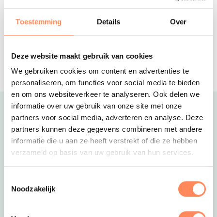
Authentiek vakantiehuis voor 6
personen, verstopt in de bossen van
Toestemming
Details
Over
een prachtig landgoed!
De Kleine Wolf
5-sterren familiecamping met een
Deze website maakt gebruik van cookies
palmbomen strandje, mooie
We gebruiken cookies om content en advertenties te
kampeerplaatsen en luxe
accommodaties
personaliseren, om functies voor social media te bieden
en om ons websiteverkeer te analyseren. Ook delen we
informatie over uw gebruik van onze site met onze
Uitgelicht
partners voor social media, adverteren en analyse. Deze
partners kunnen deze gegevens combineren met andere
informatie die u aan ze heeft verstrekt of die ze hebben
verzameld op basis van uw gebruik van hun services.
Toestemmingsselectie
Noodzakelijk