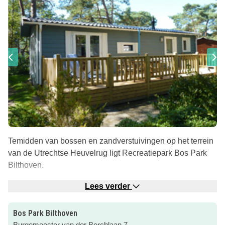
Temidden van bossen en zandverstuivingen op het terrein
van de Utrechtse Heuvelrug ligt Recreatiepark Bos Park
Bilthoven.
Bos, stuifduin, heide, landgoederen en plassen zijn
Lees verder
allemaal dichtbij!
Bos Park Bilthoven
In het zomerseizoen valt er op het park voor kids van alles
Burgemeester van der Borchlaan 7