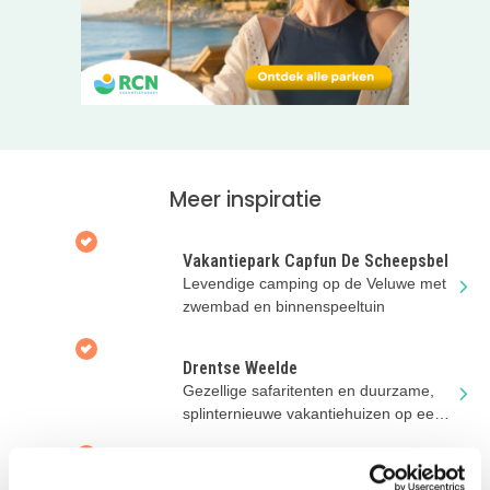
Meer inspiratie
Op zoek naar een unieke vakantie? Hier vind je
unieke
accommodaties!
Vakantiepark Capfun De Scheepsbel
Levendige camping op de Veluwe met
zwembad en binnenspeeltuin
Drentse Weelde
Gezellige safaritenten en duurzame,
splinternieuwe vakantiehuizen op een
vakantiepark in de natuur
Vakantiehuis Oud Vels