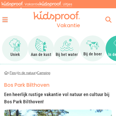
Vakantie
Menu
Ga naar Uniek
Ga naar Aan de kust
Ga naar Bij het water
Ga naar Bij 
Bij de boer
Uniek
Aan de kust
Bij het water
In d
Tips
In de natuur
Camping
Bos Park Bilthoven
Een heerlijk rustige vakantie vol natuur en cultuur bij
Bos Park Bilthoven!