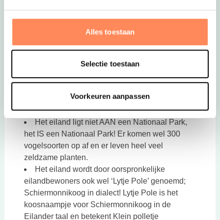
en verblijf in prachtige nagenoeg nieuwe
gezinstenten!
Alles toestaan
Leuke weetjes
Schiermonnikoogs is een taal en geen dialect.
Selectie toestaan
Schiermonnikoog is één van de donkerste
plekken van Nederland. Daardoor zijn er op een
Voorkeuren aanpassen
heldere nacht niet 600 sterren te zien, zoals op
veel plekken in Nederland, maar soms wel 3000!
Het eiland ligt niet AAN een Nationaal Park,
het IS een Nationaal Park! Er komen wel 300
vogelsoorten op af en er leven heel veel
zeldzame planten.
Het eiland wordt door oorspronkelijke
eilandbewoners ook wel ‘Lytje Pole’ genoemd;
Schiermonnikoog in dialect! Lytje Pole is het
koosnaampje voor Schiermonnikoog in de
Eilander taal en betekent Klein polletje