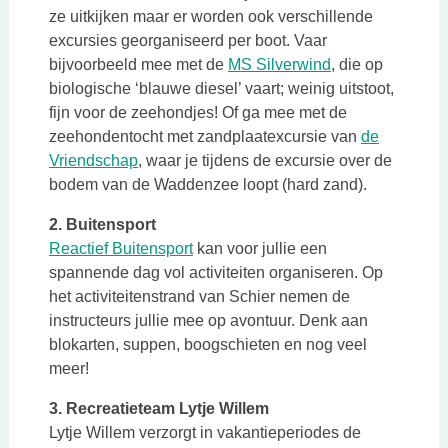
ze uitkijken maar er worden ook verschillende
excursies georganiseerd per boot. Vaar
Deze link opent 
bijvoorbeeld mee met de
MS Silverwind
, die op
biologische ‘blauwe diesel’ vaart; weinig uitstoot,
fijn voor de zeehondjes! Of ga mee met de
zeehondentocht met zandplaatexcursie van
de
Deze link opent in een nieuwe tab
Vriendschap
, waar je tijdens de excursie over de
bodem van de Waddenzee loopt (hard zand).
2. Buitensport
Deze link opent in een nieuwe tab
Reactief Buitensport
kan voor jullie een
spannende dag vol activiteiten organiseren. Op
het activiteitenstrand van Schier nemen de
instructeurs jullie mee op avontuur. Denk aan
blokarten, suppen, boogschieten en nog veel
meer!
3. Recreatieteam Lytje Willem
Lytje Willem verzorgt in vakantieperiodes de