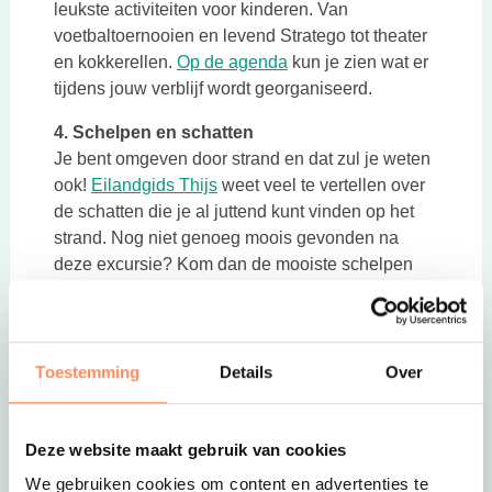
leukste activiteiten voor kinderen. Van
voetbaltoernooien en levend Stratego tot theater
Deze link opent in een ni
en kokkerellen.
Op de agenda
kun je zien wat er
tijdens jouw verblijf wordt georganiseerd.
4. Schelpen en schatten
Je bent omgeven door strand en dat zul je weten
Deze link opent in een nieuwe tab
ook!
Eilandgids Thijs
weet veel te vertellen over
de schatten die je al juttend kunt vinden op het
strand. Nog niet genoeg moois gevonden na
deze excursie? Kom dan de mooiste schelpen
Deze link ope
bewonderen in
Schelpenmuseum Paal 14
.
5. Speelbos OERRR Speelnatuur
Vlakbij de Berkenplas is een avontuurlijk
Toestemming
Details
Over
Deze link opent in een nieuwe tab
speelbos
met diverse natuurlijke speeltoestellen
en een mooie boomhut. Via een uitdagend
parcours kun je van hieruit naar de Berkenplas
Deze website maakt gebruik van cookies
lopen. Voor de iets oudere kinderen is er de
We gebruiken cookies om content en advertenties te