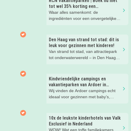
RCN Vakantieparken | Boek nu met
tot wel 35% korting een
zomervakantie!
Waar alles samenkomt: de
ingrediënten voor een onvergetelijke
gezinsvakantie!
Den Haag van strand tot stad: dit is
leuk voor gezinnen met kinderen!
Van strand tot stad, van attractiepark
tot onderwaterwereld – in Den Haag
beleef je de leukste avonturen met
kinderen. En tussendoor? Even
ontspannen met een lekkere lunch op
Kindvriendelijke campings en
het strand en een duik in zee. Heerlijk!
vakantieparken van Ardoer in
Nederland
Wij vinden de Ardoer campings echt
ideaal voor gezinnen met baby’s,
peuters en oudere kinderen. Lees hier
waarom!
10x de leukste kinderhotels van Valk
Exclusief in Nederland
WOW! Wat een toffe familiekamers