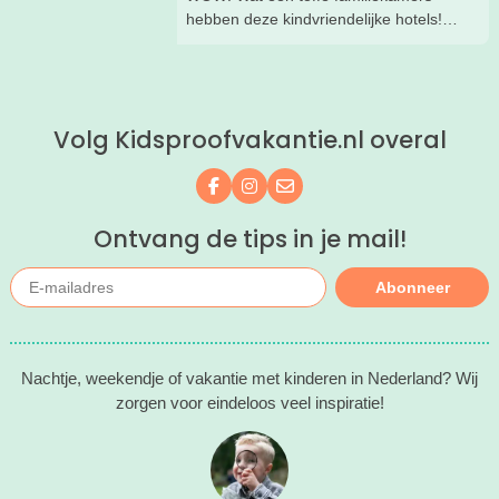
hebben deze kindvriendelijke hotels!
Hier wil je toch meteen eens een
nachtje slapen? Bekijk snel deze 10
kinderhotels van Valk Exclusief en
boek een heerlijk nachtje weg met je
Volg Kidsproofvakantie.nl overal
kind(eren).
Volg ons op Facebook
Volg ons op Instagram
Mail ons
Ontvang de tips in je mail!
Abonneer
Nachtje, weekendje of vakantie met kinderen in Nederland? Wij
zorgen voor eindeloos veel inspiratie!