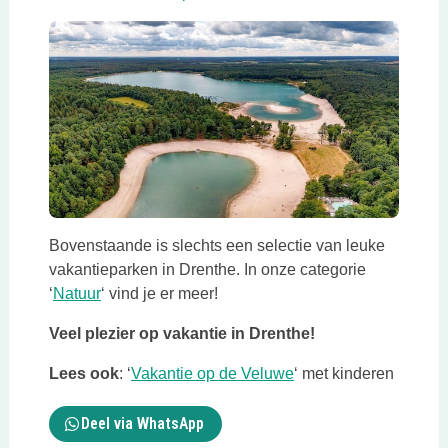
Bovenstaande is slechts een selectie van leuke
vakantieparken in Drenthe. In onze categorie
Deze link opent in een nieuwe tab
‘
Natuur
‘ vind je er meer!
Veel plezier op vakantie in Drenthe!
Deze link opent in ee
Lees ook
: ‘
Vakantie op de Veluwe
‘ met kinderen
Deel via WhatsApp