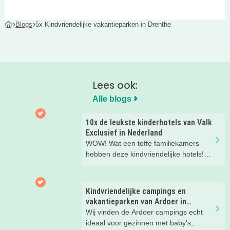
Blogs
5x Kindvriendelijke vakantieparken in Drenthe
Lees ook:
Alle blogs
10x de leukste kinderhotels van Valk
Exclusief in Nederland
WOW! Wat een toffe familiekamers
hebben deze kindvriendelijke hotels!
Hier wil je toch meteen eens een
nachtje slapen? Bekijk snel deze 10
kinderhotels van Valk Exclusief en
Kindvriendelijke campings en
boek een heerlijk nachtje weg met je
vakantieparken van Ardoer in
kind(eren).
Nederland
Wij vinden de Ardoer campings echt
ideaal voor gezinnen met baby’s,