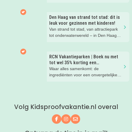
peuters en oudere kinderen. Lees hier
waarom!
Den Haag van strand tot stad: dit is
leuk voor gezinnen met kinderen!
Van strand tot stad, van attractiepark
tot onderwaterwereld – in Den Haag
beleef je de leukste avonturen met
kinderen. En tussendoor? Even
ontspannen met een lekkere lunch op
RCN Vakantieparken | Boek nu met
het strand en een duik in zee. Heerlijk!
tot wel 35% korting een
zomervakantie!
Waar alles samenkomt: de
ingrediënten voor een onvergetelijke
gezinsvakantie!
Volg Kidsproofvakantie.nl overal
Volg ons op Facebook
Volg ons op Instagram
Mail ons