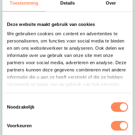
Toestemming
Details
Over
Leuk voor kids
– Beachvolleybal
– Bootverhuur
Deze website maakt gebruik van cookies
– Klimparcours en speelbos
We gebruiken cookies om content en advertenties te
– Recreatieruimte
personaliseren, om functies voor social media te bieden
– Zwemstrand
en om ons websiteverkeer te analyseren. Ook delen we
– Zeilschool
informatie over uw gebruik van onze site met onze
Overnachten
partners voor social media, adverteren en analyse. Deze
– Comfortplaats
partners kunnen deze gegevens combineren met andere
– Camperplaats
informatie die u aan ze heeft verstrekt of die ze hebben
– Groepskampeerplaats
verzameld op basis van uw gebruik van hun services.
– Chalet
– Glampingtent
Toestemmingsselectie
Noodzakelijk
Voorkeuren