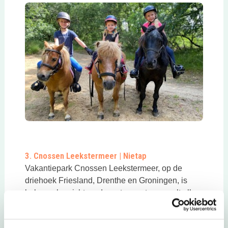
Deze link opent in een nieuwe tab
3. Cnossen Leekstermeer | Nietap
Vakantiepark Cnossen Leekstermeer, op de
driehoek Friesland, Drenthe en Groningen, is
helemaal gericht op de watersport en regelt alles
voor een onvergetelijke watersportervaring!
Lees
Deze link opent in ee
meer over Cnossen Leekstermeer