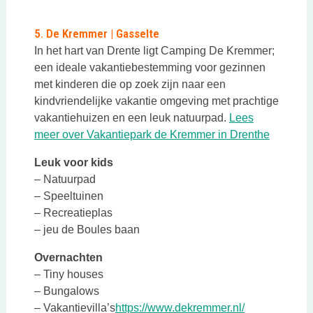
Deze link opent in een nieuwe tab
5. De Kremmer | Gasselte
In het hart van Drente ligt Camping De Kremmer;
een ideale vakantiebestemming voor gezinnen
met kinderen die op zoek zijn naar een
kindvriendelijke vakantie omgeving met prachtige
vakantiehuizen en een leuk natuurpad.
Lees
Deze lin
meer over Vakantiepark de Kremmer in Drenthe
Leuk voor kids
– Natuurpad
– Speeltuinen
– Recreatieplas
– jeu de Boules baan
Overnachten
– Tiny houses
– Bungalows
Deze link ope
– Vakantievilla’s
https://www.dekremmer.nl/