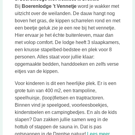
Bij
Boerenlodge ’t Vennetje
word je wakker met
uitzicht over de weilanden. De dauw hangt nog
boven het gras, de kippen scharrelen rond en met
een beetje geluk zie je een ree bij het vennetje.
Hier ervaar je het échte buitenleven, maar dan
met volop comfort. De lodge heeft 3 slaapkamers,
een knusse stapelbed-bedstee en plek voor 8
personen. Alles staat voor jullie klaar:
opgemaakte bedden, handdoeken en zelfs verse
eitjes van de kippen.
Voor kinderen is dit een heerlijke plek. Er is een
grote tuin van 400 m2, een trampoline,
speelhuisje, (loop)fietsen en traptractoren.
Binnen vind je speelgoed, voorleesboekjes,
kinderstoelen en campingbedjes. En als de kids
slapen? Dan zakken jullie samen weg in de
hottub of stappen de sauna in. Dat is pas
Deze link o
ontspannen in de Drentse natuur!
Lees meer