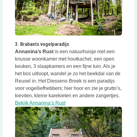
Deze link opent in een nieuwe tab
3. Brabants vogelparadijs
Annanina’s Rust
is een natuurhuisje met een
knusse woonkamer met houtkachel, een open
keuken, 3 slaapkamers en een fijne tuin. Als je
het bos uitloopt, wandel je zo het beekdal van de
Reusel in. Het Diessens Broek is een paradijs
voor vogelliefhebbers; hier hoor en zie je grutto’s,
kieviten, kleine karekieten en andere zangertjes.
Deze link opent in een nieuwe ta
Bekijk Annanina’s Rust