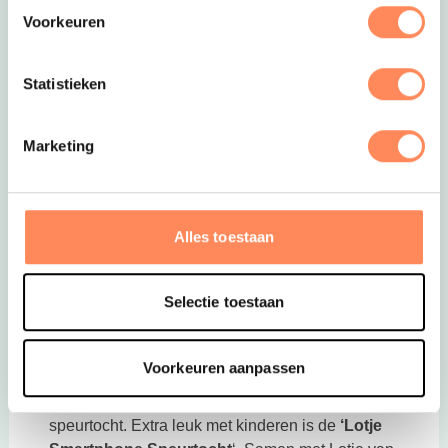
Voorkeuren
Statistieken
Marketing
Deze link opent in een nieuwe tab
7. Landgoed Ruwinkel in de Gelderse Vallei
Midden in de groene Gelderse Vallei ligt
Landgoed Ruwinkel
, vlak bij de Hoge Veluwe.
Alles toestaan
Hier logeer je in een comfortabel vakantiehuis op
een kleinschalig vakantiepark, omringd door
Selectie toestaan
weilanden en bos. Kinderen rennen zo het gras
op, spelen in de speeltuinen of duiken het
binnenzwembad in. En jullie? Jullie genieten van
Voorkeuren aanpassen
de rust en de ruimte. Vanuit het park fiets je zó de
natuur in voor een fijne gezinswandeling of
speurtocht. Extra leuk met kinderen is de
‘Lotje