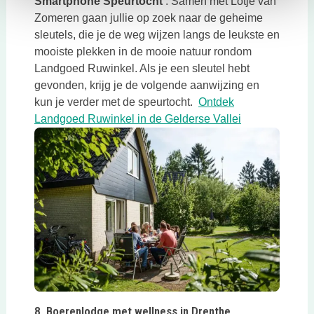
Smartphone Speurtocht
‘. Samen met Lotje van
Zomeren gaan jullie op zoek naar de geheime
sleutels, die je de weg wijzen langs de leukste en
mooiste plekken in de mooie natuur rondom
Landgoed Ruwinkel. Als je een sleutel hebt
gevonden, krijg je de volgende aanwijzing en
kun je verder met de speurtocht.
Ontdek
Deze link open
Landgoed Ruwinkel in de Gelderse Vallei
Deze link opent in een nieuwe tab
8. Boerenlodge met wellness in Drenthe