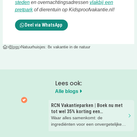
Deze link opent in een nieuwe tab
steden
en overnachtingsadressen
vlakbij een
Deze link opent in een nieuwe tab
pretpark
of dierentuin op Kidsproofvakantie.nl!
Deel via WhatsApp
Blogs
Natuurhuisjes: 8x vakantie in de natuur
Lees ook:
Alle blogs
RCN Vakantieparken | Boek nu met
tot wel 35% korting een
zomervakantie!
Waar alles samenkomt: de
ingrediënten voor een onvergetelijke
gezinsvakantie!