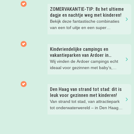
ZOMERVAKANTIE-TIP: 8x het ultieme
dagje en nachtje weg met kinderen!
Bekijk deze fantastische combinaties
van een tof uitje en een super
kinderhotel! Ideaal voor een mini-break
tijdens deze zomervakantie met je
(klein)kind!
Kindvriendelijke campings en
vakantieparken van Ardoer in
Nederland
Wij vinden de Ardoer campings echt
ideaal voor gezinnen met baby’s,
peuters en oudere kinderen. Lees hier
waarom!
Den Haag van strand tot stad: dit is
leuk voor gezinnen met kinderen!
Van strand tot stad, van attractiepark
tot onderwaterwereld – in Den Haag
beleef je de leukste avonturen met
kinderen. En tussendoor? Even
ontspannen met een lekkere lunch op
het strand en een duik in zee. Heerlijk!