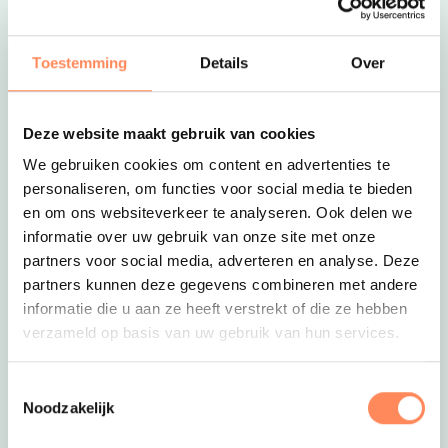
Toestemming
Details
Over
Deze website maakt gebruik van cookies
We gebruiken cookies om content en advertenties te
Deze link opent in een nieuwe tab
personaliseren, om functies voor social media te bieden
6. Huis met privé bos in de Drentse natuur
en om ons websiteverkeer te analyseren. Ook delen we
Vlakbij het Drentse dorpje Roderesch staat dit
informatie over uw gebruik van onze site met onze
prachtige huis
‘Landweer’
in chaletstijl. En huur
partners voor social media, adverteren en analyse. Deze
je dit vakantiehuis, dan huur je ook meteen het
partners kunnen deze gegevens combineren met andere
bos eromheen! Klinkt dat niet heerlijk; ’s
informatie die u aan ze heeft verstrekt of die ze hebben
ochtends na het ontbijt een wandeling maken in
verzameld op basis van uw gebruik van hun services.
je eigen bos?
Lees meer over vakantiehuis
Deze link opent in een nieuwe tab
Landweer
Toestemmingsselectie
Noodzakelijk