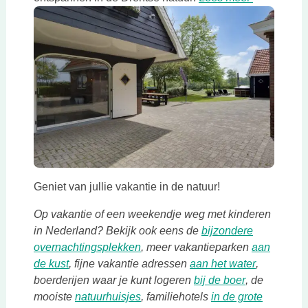
Deze link opent in een nieuwe tab
Geniet van jullie vakantie in de natuur!
Op vakantie of een weekendje weg met kinderen
in Nederland? Bekijk ook eens de
bijzondere
Deze link opent in een nieuwe tab
overnachtingsplekken
, meer vakantieparken
aan
Deze link opent in een nieuwe tab
Deze link 
de kust
, fijne vakantie adressen
aan het water
,
Deze link op
boerderijen waar je kunt logeren
bij de boer
, de
Deze link opent in een nieuwe tab
mooiste
natuurhuisjes
, familiehotels
in de grote