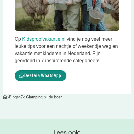
Deze link opent in een nieuwe tab
Deze link opent in een nieuwe t
Op
Kidsproofvakantie.nl
vind je nog veel meer
leuke tips voor een nachtje of weekendje weg en
vakantie met kinderen in Nederland. Fijn
geordend in 7 inspirerende categorieën!
Deel via WhatsApp
Blogs
7x Glamping bij de boer
Lees ook: