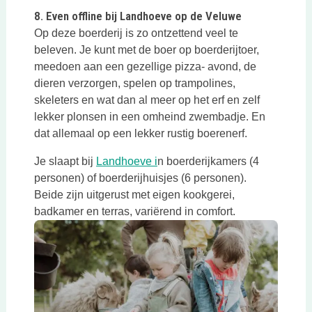
Deze link opent in een nieuwe tab
8. Even offline bij Landhoeve op de Veluwe
Op deze boerderij is zo ontzettend veel te
beleven. Je kunt met de boer op boerderijtoer,
meedoen aan een gezellige pizza- avond, de
dieren verzorgen, spelen op trampolines,
skeleters en wat dan al meer op het erf en zelf
lekker plonsen in een omheind zwembadje. En
dat allemaal op een lekker rustig boerenerf.
Deze link opent in een nieuwe 
Je slaapt bij
Landhoeve i
n boerderijkamers (4
personen) of boerderijhuisjes (6 personen).
Beide zijn uitgerust met eigen kookgerei,
badkamer en terras, variërend in comfort.