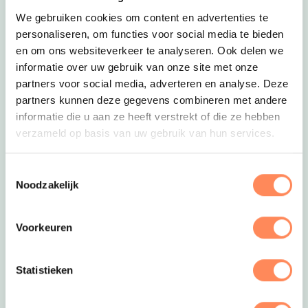
Boer en boerin Bartjan en Bertha kunnen altijd
We gebruiken cookies om content en advertenties te
wel een helpend handje gebruiken bij het voeren
personaliseren, om functies voor social media te bieden
van de koeien, de kalfjes melk te geven, of het
en om ons websiteverkeer te analyseren. Ook delen we
voeren van de andere dieren, zoals de grappige
informatie over uw gebruik van onze site met onze
parelhoenders. Op de Groningse,
kleinschalige
partners voor social media, adverteren en analyse. Deze
Deze link opent in een nieu
boerencamping Botterheerd
staan 5 gezellige
partners kunnen deze gegevens combineren met andere
Tenthuisje, met elk ruimte voor 6 personen.
informatie die u aan ze heeft verstrekt of die ze hebben
verzameld op basis van uw gebruik van hun services.
Toestemmingsselectie
Noodzakelijk
Voorkeuren
Statistieken
6. Op hotelniveau