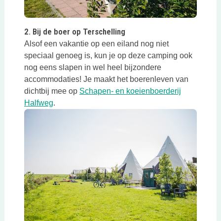
Deze link opent in een nieuwe tab
2. Bij de boer op Terschelling
Alsof een vakantie op een eiland nog niet
speciaal genoeg is, kun je op deze camping ook
nog eens slapen in wel heel bijzondere
accommodaties! Je maakt het boerenleven van
dichtbij mee op
Schapen- en koeienboerderij
Deze link opent in een nieuwe tab
Halfweg
.