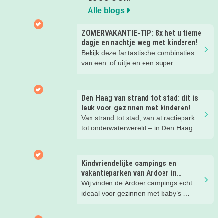
Alle blogs
ZOMERVAKANTIE-TIP: 8x het ultieme
dagje en nachtje weg met kinderen!
Bekijk deze fantastische combinaties
van een tof uitje en een super
kinderhotel! Ideaal voor een mini-break
tijdens deze zomervakantie met je
(klein)kind!
Den Haag van strand tot stad: dit is
leuk voor gezinnen met kinderen!
Van strand tot stad, van attractiepark
tot onderwaterwereld – in Den Haag
beleef je de leukste avonturen met
kinderen. En tussendoor? Even
ontspannen met een lekkere lunch op
Kindvriendelijke campings en
het strand en een duik in zee. Heerlijk!
vakantieparken van Ardoer in
Nederland
Wij vinden de Ardoer campings echt
ideaal voor gezinnen met baby’s,
peuters en oudere kinderen. Lees hier
waarom!