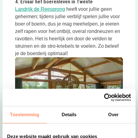
4. Ervaar het boerenleven in Twente
Deze link opent in een nieuwe ta
Landrijk de Reesprong
heeft voor jullie geen
geheimen; tijdens jullie verblijf spelen jullie voor
boer of boerin, dus je mag meehelpen, je eieren
zelf rapen voor het ontbijt, overal rondneuzen en
ravotten. Het is heerlijk om door de velden te
struinen en de stro-kriebels te voelen. Zo beleef
je de boerderij optimaal!
Toestemming
Details
Over
Deze link opent in een nieuwe tab
Deze website maakt gebruik van cookies
5. Uitzicht op de Martinitoren