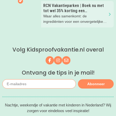
RCN Vakantieparken | Boek nu met
tot wel 35% korting een
zomervakantie!
Waar alles samenkomt: de
ingrediënten voor een onvergetelijke
gezinsvakantie!
Volg Kidsproofvakantie.nl overal
Volg ons op Facebook
Volg ons op Instagram
Mail ons
Ontvang de tips in je mail!
Abonneer
Nachtje, weekendje of vakantie met kinderen in Nederland? Wij
zorgen voor eindeloos veel inspiratie!