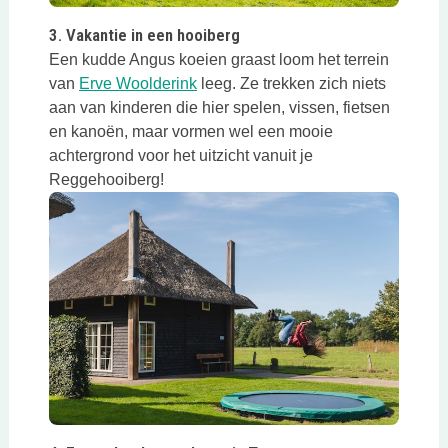
Deze link opent in een nieuwe tab
3. Vakantie in een hooiberg
Een kudde Angus koeien graast loom het terrein
Deze link opent in een nieuwe tab
van
Erve Woolderink
leeg. Ze trekken zich niets
aan van kinderen die hier spelen, vissen, fietsen
en kanoën, maar vormen wel een mooie
achtergrond voor het uitzicht vanuit je
Reggehooiberg!
Deze link opent in een nieuwe tab