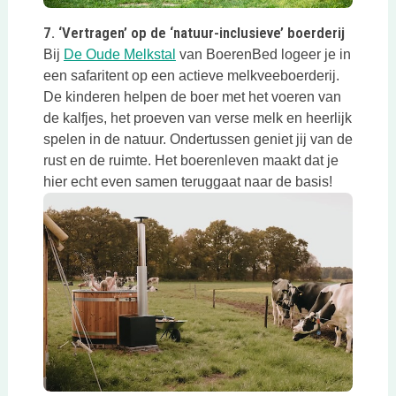
Deze link opent in een nieuwe tab
7. ‘Vertragen’ op de ‘natuur-inclusieve’ boerderij
Deze link opent in een nieuwe tab
Bij
De Oude Melkstal
van BoerenBed logeer je in
een safaritent op een actieve melkveeboerderij.
De kinderen helpen de boer met het voeren van
de kalfjes, het proeven van verse melk en heerlijk
spelen in de natuur. Ondertussen geniet jij van de
rust en de ruimte. Het boerenleven maakt dat je
hier echt even samen teruggaat naar de basis!