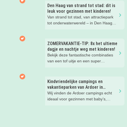
Den Haag van strand tot stad: dit is
leuk voor gezinnen met kinderen!
Van strand tot stad, van attractiepark
tot onderwaterwereld – in Den Haag
beleef je de leukste avonturen met
kinderen. En tussendoor? Even
ontspannen met een lekkere lunch op
ZOMERVAKANTIE-TIP: 8x het ultieme
het strand en een duik in zee. Heerlijk!
dagje en nachtje weg met kinderen!
Bekijk deze fantastische combinaties
van een tof uitje en een super
kinderhotel! Ideaal voor een mini-break
tijdens deze zomervakantie met je
(klein)kind!
Kindvriendelijke campings en
vakantieparken van Ardoer in
Nederland
Wij vinden de Ardoer campings echt
ideaal voor gezinnen met baby’s,
peuters en oudere kinderen. Lees hier
waarom!