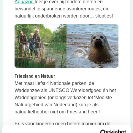
Deze link opent in een nieuwe tab
Aquazoo
leer je over bijzondere dieren en
bewandel je spannende avonturenroutes, die
natuurlijk onderbroken worden door… slootjes!
Friesland en Natuur
Met maar liefst 4 Nationale parken, de
Waddenzee als UNESCO Werelderfgoed én het
Waddengebied (onlangs verkozen tot ‘Mooiste
Natuurgebied van Nederland) kun je als
natuurliefhebber niet om Friesland heen!
Er is voor kinderen geen betere manier om de
natuur intenser te beleven dan door een