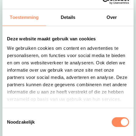
Deze link opent in een nieuwe tab
Blotenvoetenpad
te lopen! Willen de kinderen
meer leren over de omgeving? Ga dan op pad
Toestemming
Details
Over
met een rugzak vol onderzoeksmateriaal en
Deze link opent in een nieuwe tab
Rugzakroutes
door de laagveenmoerassen!
Deze website maakt gebruik van cookies
We gebruiken cookies om content en advertenties te
personaliseren, om functies voor social media te bieden
en om ons websiteverkeer te analyseren. Ook delen we
informatie over uw gebruik van onze site met onze
partners voor social media, adverteren en analyse. Deze
partners kunnen deze gegevens combineren met andere
Wist je dat in Friesland Kabouters wonen? In het
informatie die u aan ze heeft verstrekt of die ze hebben
Drents-Friese Wold zie je kleine voetafdrukken in
verzameld op basis van uw gebruik van hun services.
het zand, wielsporen van een kruiwagentje en
ook weleens een kabouterdrolletje! In Friesland
Toestemmingsselectie
Deze link opent in een nie
zijn meerdere
kabouterpaden
; zó leuk met je
Noodzakelijk
kleintje!