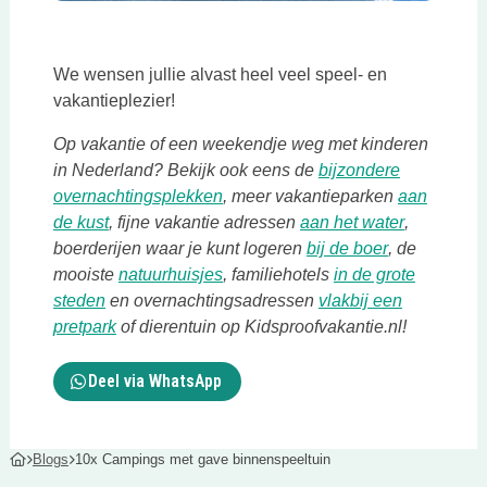
Deze link opent in een nieuwe tab
We wensen jullie alvast heel veel speel- en
vakantieplezier!
Op vakantie of een weekendje weg met kinderen
in Nederland? Bekijk ook eens de
bijzondere
Deze link opent in een nieuwe tab
overnachtingsplekken
, meer vakantieparken
aan
Deze link opent in een nieuwe tab
Deze link 
de kust
, fijne vakantie adressen
aan het water
,
Deze link op
boerderijen waar je kunt logeren
bij de boer
, de
Deze link opent in een nieuwe tab
mooiste
natuurhuisjes
, familiehotels
in de grote
Deze link opent in een nieuwe tab
steden
en overnachtingsadressen
vlakbij een
Deze link opent in een nieuwe tab
pretpark
of dierentuin op Kidsproofvakantie.nl!
Deel via WhatsApp
Blogs
10x Campings met gave binnenspeeltuin