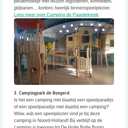
peuterhoekje met reuzen legostenen, klimnetten,
glijbanen… kortom; heerlijk binnenspeelplezier.
Deze link open
Lees meer over Camping de Paardekreek
Deze link opent in een nieuwe tab
3. Campingpark de Bongerd
Is het een camping met daarbij een speelparadijs
of een speelparadijs met daarbij een camping?
Wów, wát een speelplezier vind je bij deze
camping in Noord-Holland! Bij verblijf op de
camping is toegang tot De Holle Bolle Boom