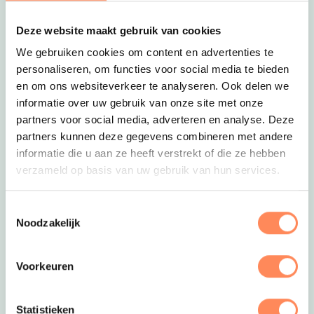
er iets te eten en drinken kopen.
Lees meer over
Deze link opent in ee
familie recreatiepark Beringerzand
Deze website maakt gebruik van cookies
We gebruiken cookies om content en advertenties te
personaliseren, om functies voor social media te bieden
en om ons websiteverkeer te analyseren. Ook delen we
informatie over uw gebruik van onze site met onze
partners voor social media, adverteren en analyse. Deze
partners kunnen deze gegevens combineren met andere
informatie die u aan ze heeft verstrekt of die ze hebben
verzameld op basis van uw gebruik van hun services.
Deze link opent in een nieuwe tab
Toestemmingsselectie
7. Recreatiebedrijf- camping D’elf Ieken
Noodzakelijk
Op deze kleinschalige camping in Friesland
spelen kinderen snel samen. Ze treffen elkaar op
Voorkeuren
het speeltoestel dat midden op het
kampeerveldje staat, maar ook in de
binnenspeeltuin. Terwijl de ouders of grootouders
Statistieken