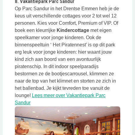
8. Vakantiepark Parc Sandur
Op Parc Sandur in het Drentse Emmen heb je de
keus uit verschillende cottages voor 2 tot wel 12
personen. Kies voor Comfort, Premium of VIP. Of
boek een kleurrijke
Kindercottage
met eigen
speelkamer voor jonge kinderen. Ook de
binnenspeeltuin ‘ Het Piratennest’ is op dit park
erg leuk voor jonge kinderen: hier waant jouw
kind zich aan boord van een avontuurlijk
piratenschip. In dit indoor speelparadijs
bestormen ze de bootjescarrousel, klimmen ze
naar de top van het klimnet en storten ze zich in
het ballenbad. Je kijkt tevreden toe vanuit de
lounge!
Lees meer over Vakantiepark Parc
Deze link opent in een nieuwe tab
Sandur