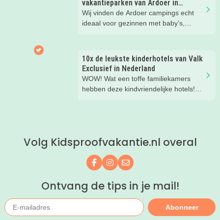
vakantieparken van Ardoer in
Nederland
Wij vinden de Ardoer campings echt
ideaal voor gezinnen met baby’s,
peuters en oudere kinderen. Lees hier
waarom!
10x de leukste kinderhotels van Valk
Exclusief in Nederland
WOW! Wat een toffe familiekamers
hebben deze kindvriendelijke hotels!
Hier wil je toch meteen eens een
nachtje slapen? Bekijk snel deze 10
kinderhotels van Valk Exclusief en
boek een heerlijk nachtje weg met je
Volg Kidsproofvakantie.nl overal
kind(eren).
Volg ons op Facebook
Volg ons op Instagram
Mail ons
Ontvang de tips in je mail!
Abonneer