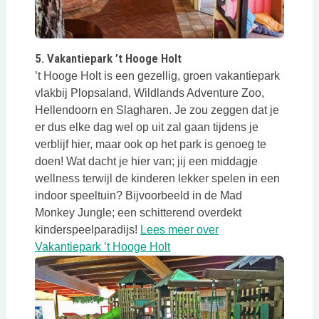
Deze link opent in een nieuwe tab
5. Vakantiepark ’t Hooge Holt
’t Hooge Holt is een gezellig, groen vakantiepark
vlakbij Plopsaland, Wildlands Adventure Zoo,
Hellendoorn en Slagharen. Je zou zeggen dat je
er dus elke dag wel op uit zal gaan tijdens je
verblijf hier, maar ook op het park is genoeg te
doen! Wat dacht je hier van; jij een middagje
wellness terwijl de kinderen lekker spelen in een
indoor speeltuin? Bijvoorbeeld in de Mad
Monkey Jungle; een schitterend overdekt
kinderspeelparadijs!
Lees meer over
Deze link opent in een nieuw
Vakantiepark ’t Hooge Holt