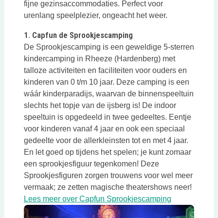
fijne gezinsaccommodaties. Perfect voor
urenlang speelplezier, ongeacht het weer.
1. Capfun de Sprookjescamping
De Sprookjescamping is een geweldige 5-sterren
kindercamping in Rheeze (Hardenberg) met
talloze activiteiten en faciliteiten voor ouders en
kinderen van 0 t/m 10 jaar. Deze camping is een
wáár kinderparadijs, waarvan de binnenspeeltuin
slechts het topje van de ijsberg is! De indoor
speeltuin is opgedeeld in twee gedeeltes. Eentje
voor kinderen vanaf 4 jaar en ook een speciaal
gedeelte voor de allerkleinsten tot en met 4 jaar.
En let goed op tijdens het spelen; je kunt zomaar
een sprookjesfiguur tegenkomen! Deze
Sprookjesfiguren zorgen trouwens voor wel meer
vermaak; ze zetten magische theatershows neer!
Deze link ope
Lees meer over Capfun Sprookjescamping