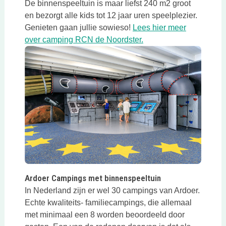
De binnenspeeltuin is maar liefst 240 m2 groot
en bezorgt alle kids tot 12 jaar uren speelplezier.
Genieten gaan jullie sowieso!
Lees hier meer
Deze link opent in een
over camping RCN de Noordster.
Deze link opent in een nieuwe tab
Ardoer Campings met binnenspeeltuin
In Nederland zijn er wel 30 campings van Ardoer.
Echte kwaliteits- familiecampings, die allemaal
met minimaal een 8 worden beoordeeld door