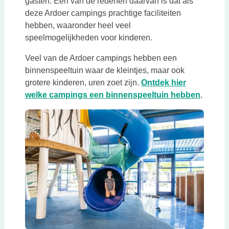
gasten. Een van de redenen daarvan is dat als
deze Ardoer campings prachtige faciliteiten
hebben, waaronder heel veel
speelmogelijkheden voor kinderen.
Veel van de Ardoer campings hebben een
binnenspeeltuin waar de kleintjes, maar ook
grotere kinderen, uren zoet zijn.
Ontdek hier
Deze li
welke campings een binnenspeeltuin hebben
.