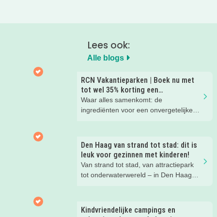
Lees ook:
Alle blogs
RCN Vakantieparken | Boek nu met
tot wel 35% korting een
zomervakantie!
Waar alles samenkomt: de
ingrediënten voor een onvergetelijke
gezinsvakantie!
Den Haag van strand tot stad: dit is
leuk voor gezinnen met kinderen!
Van strand tot stad, van attractiepark
tot onderwaterwereld – in Den Haag
beleef je de leukste avonturen met
kinderen. En tussendoor? Even
ontspannen met een lekkere lunch op
Kindvriendelijke campings en
het strand en een duik in zee. Heerlijk!