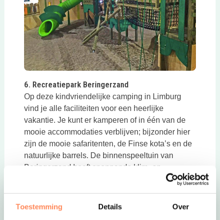
Deze link opent in een nieuwe tab
6. Recreatiepark Beringerzand
Op deze kindvriendelijke camping in Limburg
vind je alle faciliteiten voor een heerlijke
vakantie. Je kunt er kamperen of in één van de
mooie accommodaties verblijven; bijzonder hier
zijn de mooie safaritenten, de Finse kota’s en de
natuurlijke barrels. De binnenspeeltuin van
Beringerzand heeft spannende klim- en
klautertoestellen, een kruip-door-sluip-door spel,
een ballenbak, legoblokken en een
springkussen. Er is voldoende zitgelegenheid,
Toestemming
Details
Over
zowel binnen als buiten bij lekker weer en je kunt