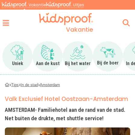
Vakantie
Menu
Ga naar Uniek
Ga naar Aan de kust
Ga naar Bij het water
Ga naar Bij 
Bij de boer
Uniek
Aan de kust
Bij het water
In d
Tips
In de stad
Amsterdam
Valk Exclusief Hotel Oostzaan-Amsterdam
AMSTERDAM- Familiehotel aan de rand van de stad.
Net buiten de drukte, met shuttle service!