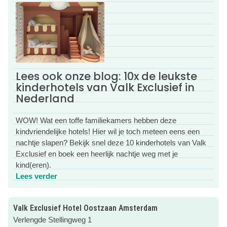
Waarom dit hotel zo fijn is voor ouders en kinderen
Als jij nog even wilt natafelen na een heerlijk diner in het
restaurant, ontdekken de kids de gezellige
kinderspeelhoek. En de absolute favoriet? Dat is het
prachtige, verwarmde binnenzwembad op de bovenste
Lees ook onze blog: 10x de leukste
verdieping met uitzicht over de omgeving. Na een heerlijke
kinderhotels van Valk Exclusief in
nacht in de luxe, ruime familiekamer schuif je de volgende
Nederland
ochtend zo aan bij het legendarische live-cooking
ontbijtbuffet.
WOW! Wat een toffe familiekamers hebben deze
Comfortabele familiekamers
kindvriendelijke hotels! Hier wil je toch meteen eens een
nachtje slapen? Bekijk snel deze 10 kinderhotels van Valk
Geen gedoe met krappe slaapbanken; hier slaap je
Exclusief en boek een heerlijk nachtje weg met je
gezellig écht samen in een familiekamer waar je met z’n 4-
kind(eren).
en samen in de kamer slaapt, of in een familiekamer met
Lees verder
Lees verder
een aparte kinderslaapkamer met stapelbed. Verrassing
voor de kids: in de badkamer is een bubbelbad!
Valk Exclusief Hotel Oostzaan Amsterdam
Wat maakt dit een kidsproof hotel?
Verlengde Stellingweg 1