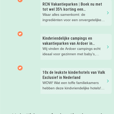
ontspannen met een lekkere lunch op
RCN Vakantieparken | Boek nu met
het strand en een duik in zee. Heerlijk!
tot wel 35% korting een
zomervakantie!
Waar alles samenkomt: de
ingrediënten voor een onvergetelijke
gezinsvakantie!
Kindvriendelijke campings en
vakantieparken van Ardoer in
Nederland
Wij vinden de Ardoer campings echt
ideaal voor gezinnen met baby’s,
peuters en oudere kinderen. Lees hier
waarom!
10x de leukste kinderhotels van Valk
Exclusief in Nederland
WOW! Wat een toffe familiekamers
hebben deze kindvriendelijke hotels!
Hier wil je toch meteen eens een
nachtje slapen? Bekijk snel deze 10
kinderhotels van Valk Exclusief en
boek een heerlijk nachtje weg met je