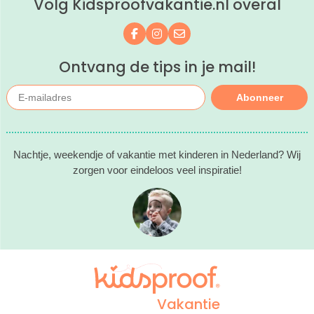
Volg Kidsproofvakantie.nl overal
kind(eren).
Volg ons op Facebook
Volg ons op Instagram
Mail ons
Ontvang de tips in je mail!
Abonneer
Nachtje, weekendje of vakantie met kinderen in Nederland? Wij
zorgen voor eindeloos veel inspiratie!
Vakantie