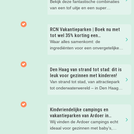
Bekijk deze fantastische combinaties
van een tof uitje en een super
kinderhotel! Ideaal voor een mini-break
tijdens deze zomervakantie met je
(klein)kind!
RCN Vakantieparken | Boek nu met
tot wel 35% korting een
zomervakantie!
Waar alles samenkomt: de
ingrediënten voor een onvergetelijke
gezinsvakantie!
Den Haag van strand tot stad: dit is
leuk voor gezinnen met kinderen!
Van strand tot stad, van attractiepark
tot onderwaterwereld – in Den Haag
beleef je de leukste avonturen met
kinderen. En tussendoor? Even
ontspannen met een lekkere lunch op
Kindvriendelijke campings en
het strand en een duik in zee. Heerlijk!
vakantieparken van Ardoer in
Nederland
Wij vinden de Ardoer campings echt
ideaal voor gezinnen met baby’s,