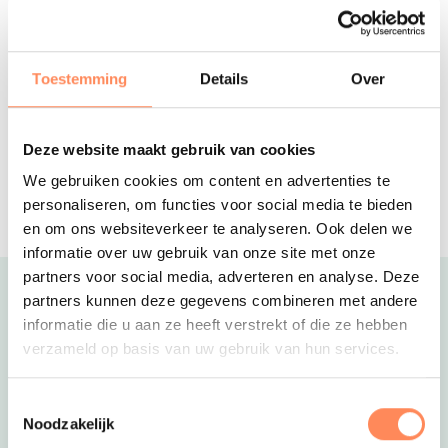
Ardoer Recreatiepark Kaps
Een parkachtige camping in Twente
met veel te doen voor de kinderen en
Toestemming
Details
Over
óók voor ouders!
Reserveer
Deze website maakt gebruik van cookies
Buytenplaats Abelen
Gezellige minicamping in de mooie
We gebruiken cookies om content en advertenties te
natuur van Flevoland. Kom kamperen
personaliseren, om functies voor social media te bieden
of huur een originele accommodatie
en om ons websiteverkeer te analyseren. Ook delen we
informatie over uw gebruik van onze site met onze
partners voor social media, adverteren en analyse. Deze
Uitgelicht
partners kunnen deze gegevens combineren met andere
informatie die u aan ze heeft verstrekt of die ze hebben
verzameld op basis van uw gebruik van hun services.
Toestemmingsselectie
Noodzakelijk