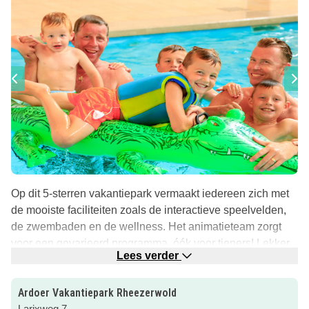
Op dit 5-sterren vakantiepark vermaakt iedereen zich met
de mooiste faciliteiten zoals de interactieve speelvelden,
de zwembaden en de wellness. Het animatieteam zorgt
voor een gevarieerd programma, óók voor tieners! Lekker
Lees verder
eten en drinken kan er op verschillende plekken; in de bar,
de brasserie en op het terras.
Ardoer Vakantiepark Rheezerwold
Kamperen of Bijzonder overnachten
Larixweg 7