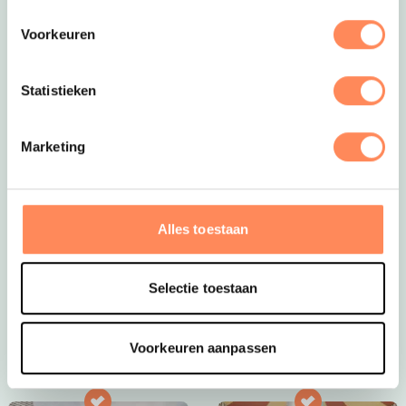
Voorkeuren
Statistieken
Marketing
Prachtig in de zomer én in de herfst!
Bij Huttopia De Meinweg draait alles om het beleven
Alles toestaan
van de natuur. De camping ligt midden in Nationaal
Park, een natuurgebied met uitgestrekte bossen,
heidevelden en beekdalen. Hier kun je met een beetje
Selectie toestaan
geluk wilde dieren spotten!
Bekijk Huttopia de Meinweg
Voorkeuren aanpassen