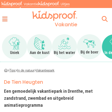
Vakantie
Menu
Ga naar Uniek
Ga naar Aan de kust
Ga naar Bij het water
Ga naar Bij 
Bij de boer
Uniek
Aan de kust
Bij het water
In d
Tips
In de natuur
Vakantiepark
De Tien Heugten
Een gemoedelijk vakantiepark in Drenthe, met
zandstrand, zwembad en uitgebreid
animatieprogramma