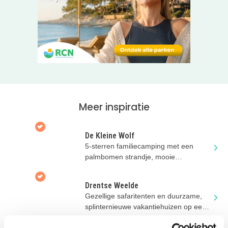
Volledig ingericht en omringd door een fijne tuin. Ze
variëren van basic tot superluxe; er zijn zelfs chalets met
privé
wellness
aan het water!
Klik door naar de website van de Tien Heugten voor meer
info en om je vakantie in Drenthe te boeken!
Meer inspiratie
De Kleine Wolf
5-sterren familiecamping met een
palmbomen strandje, mooie
kampeerplaatsen en luxe
accommodaties
Drentse Weelde
Gezellige safaritenten en duurzame,
splinternieuwe vakantiehuizen op een
vakantiepark in de natuur