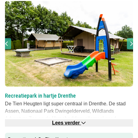
Recreatiepark in hartje Drenthe
De Tien Heugten ligt super centraal in Drenthe. De stad
Assen, Nationaal Park Dwingelderveld, Wildlands
Adventure Zoo en de
Hunebedden
; allemaal goed
Lees verder
bereikbare uitjes. Maar ook op de camping zelf zul je je
goed vermaken!