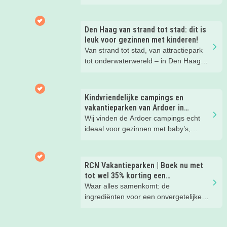
Hier wil je toch meteen eens een
nachtje slapen? Bekijk snel deze 10
kinderhotels van Valk Exclusief en
Den Haag van strand tot stad: dit is
boek een heerlijk nachtje weg met je
leuk voor gezinnen met kinderen!
kind(eren).
Van strand tot stad, van attractiepark
tot onderwaterwereld – in Den Haag
beleef je de leukste avonturen met
kinderen. En tussendoor? Even
ontspannen met een lekkere lunch op
Kindvriendelijke campings en
het strand en een duik in zee. Heerlijk!
vakantieparken van Ardoer in
Nederland
Wij vinden de Ardoer campings echt
ideaal voor gezinnen met baby’s,
peuters en oudere kinderen. Lees hier
waarom!
RCN Vakantieparken | Boek nu met
tot wel 35% korting een
zomervakantie!
Waar alles samenkomt: de
ingrediënten voor een onvergetelijke
gezinsvakantie!