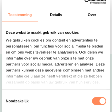
Vakantiehuis Oud Vels
Authentiek vakantiehuis voor 6
personen, verstopt in de bossen van
Toestemming
Details
Over
een prachtig landgoed!
Vakantiepark Capfun De Scheepsbel
Deze website maakt gebruik van cookies
Levendige camping op de Veluwe met
zwembad en binnenspeeltuin
We gebruiken cookies om content en advertenties te
personaliseren, om functies voor social media te bieden
en om ons websiteverkeer te analyseren. Ook delen we
informatie over uw gebruik van onze site met onze
partners voor social media, adverteren en analyse. Deze
Uitgelicht
partners kunnen deze gegevens combineren met andere
informatie die u aan ze heeft verstrekt of die ze hebben
verzameld op basis van uw gebruik van hun services.
Toestemmingsselectie
Noodzakelijk