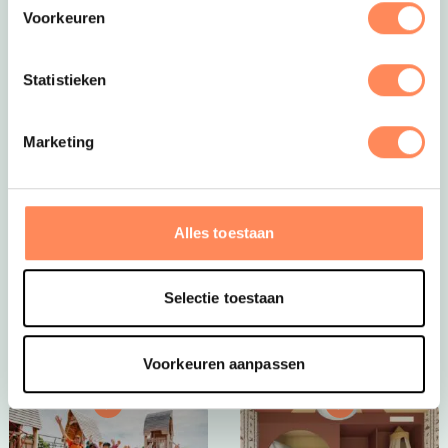
Voorkeuren
Statistieken
Marketing
Dít is vakantie op z’n mooist!
Bij Camping Huttopia De Roos spelen kinderen
eindeloos in de natuur, bouwen ze hutten, spetteren ze
Alles toestaan
in de Vecht en beleven ze elke dag een nieuw
avontuur. Een paradijs voor jonge ontdekkers én een
plek waar ouders helemaal tot rust komen.
Selectie toestaan
Bekijk Huttopia de Roos
Voorkeuren aanpassen