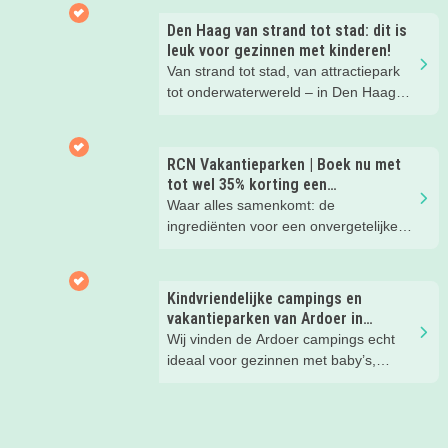
nachtje slapen? Bekijk snel deze 10
kinderhotels van Valk Exclusief en
Den Haag van strand tot stad: dit is
boek een heerlijk nachtje weg met je
leuk voor gezinnen met kinderen!
kind(eren).
Van strand tot stad, van attractiepark
tot onderwaterwereld – in Den Haag
beleef je de leukste avonturen met
kinderen. En tussendoor? Even
ontspannen met een lekkere lunch op
RCN Vakantieparken | Boek nu met
het strand en een duik in zee. Heerlijk!
tot wel 35% korting een
zomervakantie!
Waar alles samenkomt: de
ingrediënten voor een onvergetelijke
gezinsvakantie!
Kindvriendelijke campings en
vakantieparken van Ardoer in
Nederland
Wij vinden de Ardoer campings echt
ideaal voor gezinnen met baby’s,
peuters en oudere kinderen. Lees hier
waarom!