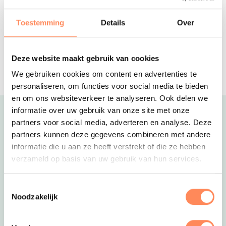
Pal aan het Veerse Meer in Zeeland
ligt deze ruime villa met omheind
Toestemming
Details
Over
terras
De Gouwe Stek
Gezellige midi-familiecamping bij
Deze website maakt gebruik van cookies
Enkhuizen met kampeerplaatsen,
We gebruiken cookies om content en advertenties te
pipowagens en safaritenten
personaliseren, om functies voor social media te bieden
en om ons websiteverkeer te analyseren. Ook delen we
informatie over uw gebruik van onze site met onze
Uitgelicht
partners voor social media, adverteren en analyse. Deze
partners kunnen deze gegevens combineren met andere
informatie die u aan ze heeft verstrekt of die ze hebben
verzameld op basis van uw gebruik van hun services.
Toestemmingsselectie
Noodzakelijk