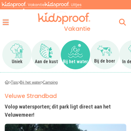
Vakantie
Menu
Ga naar Uniek
Ga naar Aan de kust
Ga naar Bij het water
Ga naar Bij 
Bij de boer
Uniek
Aan de kust
Bij het water
In d
Tips
Bij het water
Camping
Veluwe Strandbad
Volop watersporten; dit park ligt direct aan het
Veluwemeer!