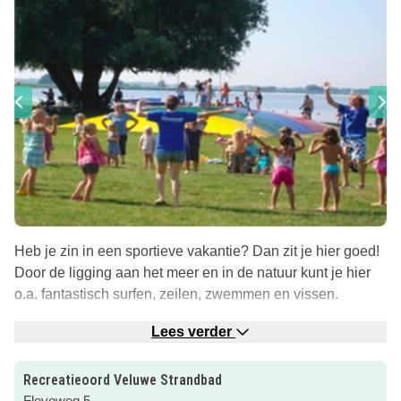
Heb je zin in een sportieve vakantie? Dan zit je hier goed!
Door de ligging aan het meer en in de natuur kunt je hier
o.a. fantastisch surfen, zeilen, zwemmen en vissen.
In de omgeving van Veluwe Strandbad zijn ook diverse
Lees verder
fiets – en wandelroutes. Voor leuke uitstapjes zit je ook
goed; Aviodrome, Bataviastad en de Bataviawerf zijn
Recreatieoord Veluwe Strandbad
dichtbij en het gezellige stadje Elburg is zeker een
Flevoweg 5