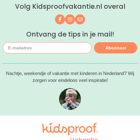
Volg Kidsproofvakantie.nl overal
kind(eren).
Volg ons op Facebook
Volg ons op Instagram
Mail ons
Ontvang de tips in je mail!
Abonneer
Nachtje, weekendje of vakantie met kinderen in Nederland? Wij
zorgen voor eindeloos veel inspiratie!