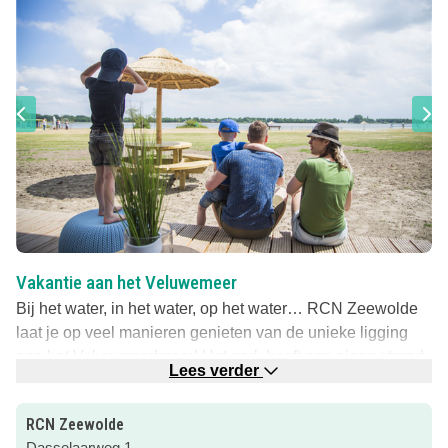
Vakantie aan het Veluwemeer
Bij het water, in het water, op het water… RCN Zeewolde
laat je op veel manieren genieten van de unieke ligging
aan het Veluwerandmeer! Het park heeft een eigen strand
Lees verder
waar kinderen in een afgezet deel veilig kunnen spelen en
vanaf een ander deel kun je met een surfplank het water
RCN Zeewolde
op!
Dasselaarweg 1