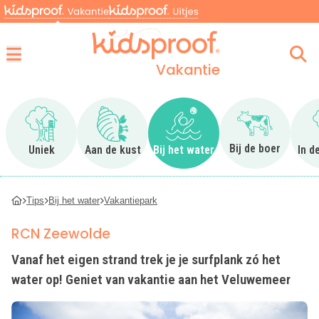
Vakantie
Menu
Ga naar Uniek
Ga naar Aan de kust
Ga naar Bij het water
Ga naar Bij 
Bij de boer
Uniek
Aan de kust
Bij het water
In d
Tips
Bij het water
Vakantiepark
RCN Zeewolde
Vanaf het eigen strand trek je je surfplank zó het
water op! Geniet van vakantie aan het Veluwemeer