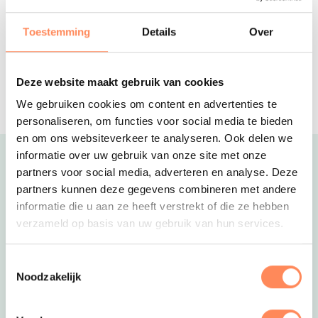
Een fijne familiecamping aan het
prachtige IJsselmeer, met leuke
Toestemming
Details
Over
speeltuin en ponyranch.
Marina Muiderzand
Bijzonder overnachten aan het water
Deze website maakt gebruik van cookies
doe je bij deze jachthaven in Almere!
We gebruiken cookies om content en advertenties te
personaliseren, om functies voor social media te bieden
en om ons websiteverkeer te analyseren. Ook delen we
informatie over uw gebruik van onze site met onze
Uitgelicht
partners voor social media, adverteren en analyse. Deze
partners kunnen deze gegevens combineren met andere
informatie die u aan ze heeft verstrekt of die ze hebben
verzameld op basis van uw gebruik van hun services.
Toestemmingsselectie
Noodzakelijk