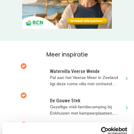
autominuten, Walibi is een half uur rijden!
Speciale Kidsproof korting
Ontvang 10% korting met code KIDS10
op een weekend,
midweek of vakantie. Extra leuk: De Kidsproof korting geldt
ook in combinatie met andere acties van RCN!
Start jullie vakantie aan het water hier? Klik dan door naar
Meer inspiratie
de website van RCN Zeewolde!
Watervilla Veerse Wende
Pal aan het Veerse Meer in Zeeland
ligt deze ruime villa met omheind
terras
De Gouwe Stek
Gezellige midi-familiecamping bij
Enkhuizen met kampeerplaatsen,
pipowagens en safaritenten
Camping Dijk en Meer