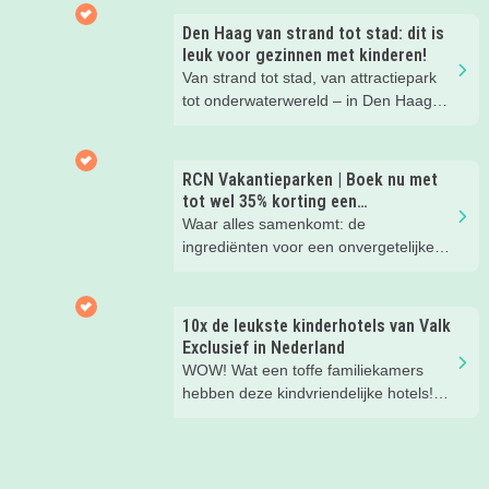
waarom!
Den Haag van strand tot stad: dit is
leuk voor gezinnen met kinderen!
Van strand tot stad, van attractiepark
tot onderwaterwereld – in Den Haag
beleef je de leukste avonturen met
kinderen. En tussendoor? Even
ontspannen met een lekkere lunch op
RCN Vakantieparken | Boek nu met
het strand en een duik in zee. Heerlijk!
tot wel 35% korting een
zomervakantie!
Waar alles samenkomt: de
ingrediënten voor een onvergetelijke
gezinsvakantie!
10x de leukste kinderhotels van Valk
Exclusief in Nederland
WOW! Wat een toffe familiekamers
hebben deze kindvriendelijke hotels!
Hier wil je toch meteen eens een
nachtje slapen? Bekijk snel deze 10
kinderhotels van Valk Exclusief en
boek een heerlijk nachtje weg met je