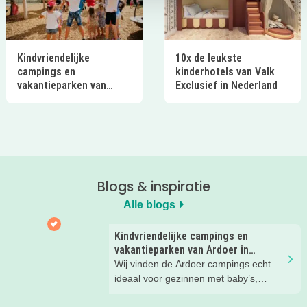
Kindvriendelijke
10x de leukste
campings en
kinderhotels van Valk
vakantieparken van
Exclusief in Nederland
Ardoer in Nederland
Blogs & inspiratie
Alle blogs
Kindvriendelijke campings en
vakantieparken van Ardoer in
Nederland
Wij vinden de Ardoer campings echt
ideaal voor gezinnen met baby’s,
peuters en oudere kinderen. Lees hier