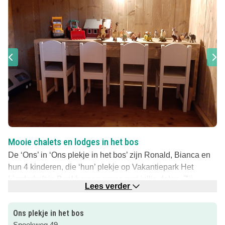
Mooie chalets en lodges in het bos
De ‘Ons’ in ‘Ons plekje in het bos’ zijn Ronald, Bianca en
hun 4 kinderen, die ‘hun’ plekje op Vakantiepark Het
Lierderholt in Beekbergen graag met jullie delen. Zij
Lees verder
verhuren er fijne 6-persoons chalets en 7-persoons
Glamping Safarilodges. Het persoonlijk contact met deze
Ons plekje in het bos
verhuurders wordt door families als heel prettig ervaren.
Spoekweg 49