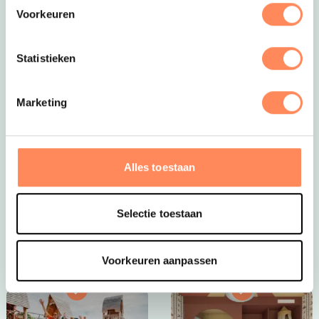
Voorkeuren
Statistieken
Marketing
Dít is vakantie op z’n mooist!
Bij Camping Huttopia De Roos spelen kinderen
eindeloos in de natuur, bouwen ze hutten, spetteren ze
Alles toestaan
in de Vecht en beleven ze elke dag een nieuw
avontuur. Een paradijs voor jonge ontdekkers én een
plek waar ouders helemaal tot rust komen.
Selectie toestaan
Bekijk Huttopia de Roos
Voorkeuren aanpassen