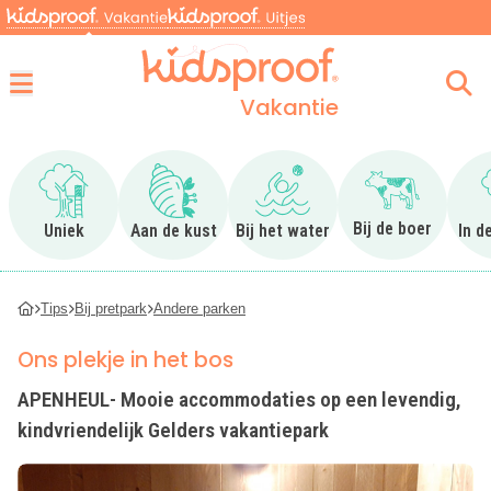
Vakantie
Menu
Ga naar Uniek
Ga naar Aan de kust
Ga naar Bij het water
Ga naar Bij 
Bij de boer
Uniek
Aan de kust
Bij het water
In d
Tips
Bij pretpark
Andere parken
Ons plekje in het bos
APENHEUL- Mooie accommodaties op een levendig,
kindvriendelijk Gelders vakantiepark