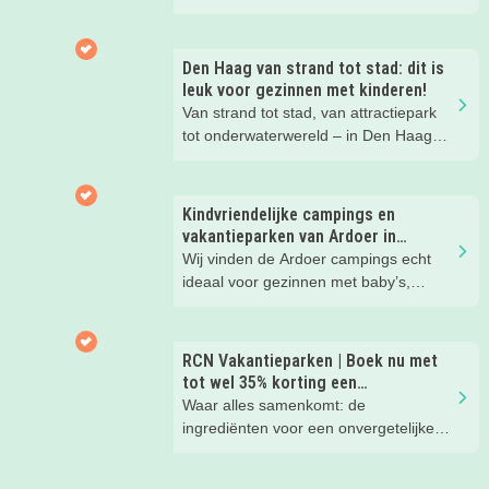
Hier wil je toch meteen eens een
nachtje slapen? Bekijk snel deze 10
kinderhotels van Valk Exclusief en
Den Haag van strand tot stad: dit is
boek een heerlijk nachtje weg met je
leuk voor gezinnen met kinderen!
kind(eren).
Van strand tot stad, van attractiepark
tot onderwaterwereld – in Den Haag
beleef je de leukste avonturen met
kinderen. En tussendoor? Even
ontspannen met een lekkere lunch op
Kindvriendelijke campings en
het strand en een duik in zee. Heerlijk!
vakantieparken van Ardoer in
Nederland
Wij vinden de Ardoer campings echt
ideaal voor gezinnen met baby’s,
peuters en oudere kinderen. Lees hier
waarom!
RCN Vakantieparken | Boek nu met
tot wel 35% korting een
zomervakantie!
Waar alles samenkomt: de
ingrediënten voor een onvergetelijke
gezinsvakantie!