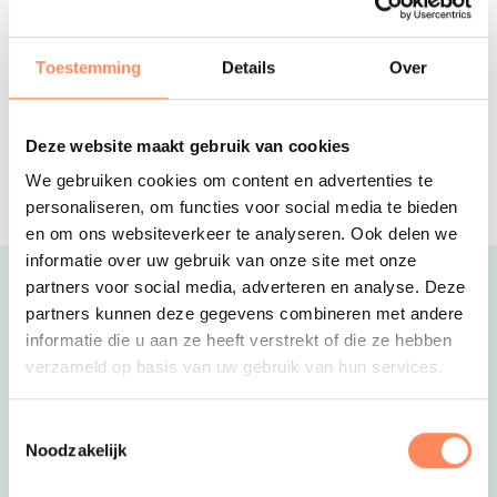
over de faciliteiten van het vakantiepark.
Charmecamping Heidepark
HELLENDOORN -Camping & glamping
in de Overijsselse natuur, autovrij
Toestemming
Details
Over
terrein, met natuurbad en zwembad
De Leistert
Deze website maakt gebruik van cookies
TOVERLAND- Kindvriendelijk
vakantiepark in Limburg met mooie
We gebruiken cookies om content en advertenties te
vakantiehuizen en veel leuke
personaliseren, om functies voor social media te bieden
faciliteiten
en om ons websiteverkeer te analyseren. Ook delen we
informatie over uw gebruik van onze site met onze
partners voor social media, adverteren en analyse. Deze
Uitgelicht
partners kunnen deze gegevens combineren met andere
informatie die u aan ze heeft verstrekt of die ze hebben
verzameld op basis van uw gebruik van hun services.
Toestemmingsselectie
Noodzakelijk