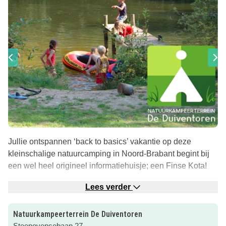
Jullie ontspannen ‘back to basics’ vakantie op deze
kleinschalige natuurcamping in Noord-Brabant begint bij
een wel heel origineel informatiehuisje; een Finse Kota!
Terwijl jij de tent, caravan of je (bescheiden formaat)
Lees verder
camper installeert óf je accommodatie inricht zullen je
kinderen alvast het speelveldje naast deze kota
Natuurkampeerterrein De Duiventoren
verkennen.
Steenovensebaan 27