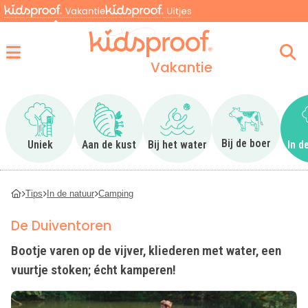
Vakantie
Menu
Ga naar Uniek
Ga naar Aan de kust
Ga naar Bij het water
Ga naar Bij 
Bij de boer
Uniek
Aan de kust
Bij het water
In d
Tips
In de natuur
Camping
De Duiventoren
Bootje varen op de vijver, kliederen met water, een
vuurtje stoken; écht kamperen!