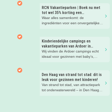
nachtje slapen? Bekijk snel deze 10
kinderhotels van Valk Exclusief en
RCN Vakantieparken | Boek nu met
boek een heerlijk nachtje weg met je
tot wel 35% korting een
kind(eren).
zomervakantie!
Waar alles samenkomt: de
ingrediënten voor een onvergetelijke
gezinsvakantie!
Kindvriendelijke campings en
vakantieparken van Ardoer in
Nederland
Wij vinden de Ardoer campings echt
ideaal voor gezinnen met baby’s,
peuters en oudere kinderen. Lees hier
waarom!
Den Haag van strand tot stad: dit is
leuk voor gezinnen met kinderen!
Van strand tot stad, van attractiepark
tot onderwaterwereld – in Den Haag
beleef je de leukste avonturen met
kinderen. En tussendoor? Even
ontspannen met een lekkere lunch op
het strand en een duik in zee. Heerlijk!