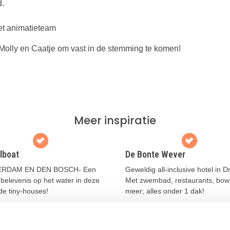
d.
het animatieteam
Molly en Caatje om vast in de stemming te komen!
Meer inspiratie
lboat
De Bonte Wever
RDAM EN DEN BOSCH- Een
Geweldig all-inclusive hotel in D
belevenis op het water in deze
Met zwembad, restaurants, bow
de tiny-houses!
meer; alles onder 1 dak!
 meer
Lees meer