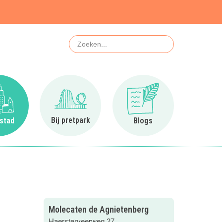
Zoeken
Ga naar In de stad
Ga naar Bij pretpark
Ga naar Blogs
Bij pretpark
 stad
Blogs
Molecaten de Agnietenberg
Haersterveerweg 27