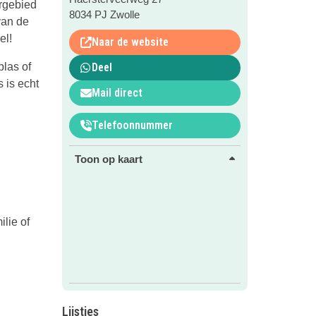
urgebied
8034 PJ Zwolle
van de
el!
Naar de website
plas of
Deel
 is echt
Mail direct
Telefoonnummer
Toon op kaart
lie of
Lijstjes