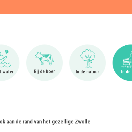
t
Ga naar Bij het water
Ga naar Bij de boer
Ga naar In de natuur
Bij de boer
et water
In de natuur
In de
ok aan de rand van het gezellige Zwolle