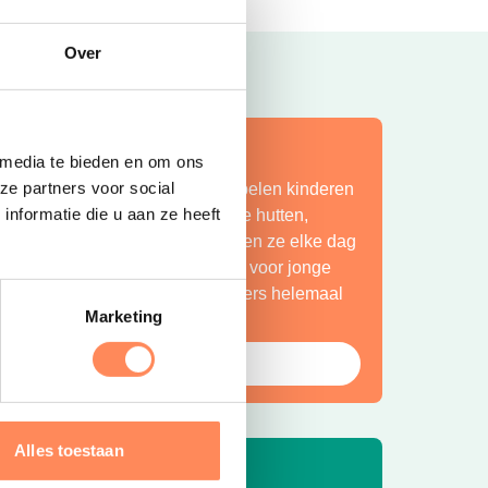
Over
ít is vakantie op z’n mooist!
 media te bieden en om ons
ze partners voor social
ij Camping Huttopia De Roos spelen kinderen
nformatie die u aan ze heeft
indeloos in de natuur, bouwen ze hutten,
petteren ze in de Vecht en beleven ze elke dag
en nieuw avontuur. Een paradijs voor jonge
ntdekkers én een plek waar ouders helemaal
Marketing
ot rust komen.
Bekijk Huttopia de Roos
Alles toestaan