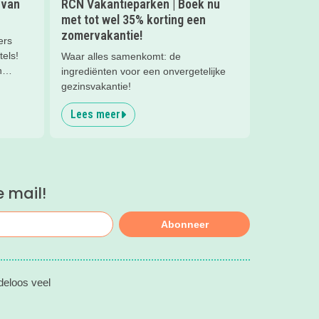
 van
RCN Vakantieparken | Boek nu
met tot wel 35% korting een
zomervakantie!
ers
tels!
Waar alles samenkomt: de
n
ingrediënten voor een onvergetelijke
e 10
gezinsvakantie!
 en boek
Lees meer
e mail!
Abonneer
deloos veel