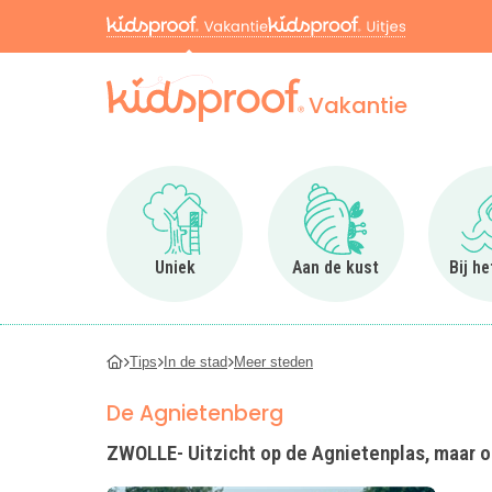
Vakantie
Ga naar Uniek
Ga naar Aan de kus
Uniek
Aan de kust
Bij h
Tips
In de stad
Meer steden
De Agnietenberg
ZWOLLE- Uitzicht op de Agnietenplas, maar o