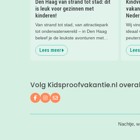
Den Haag van strand tot stad: dit
Kindv
is leuk voor gezinnen met
vakan
kinderen!
Neder
Van strand tot stad, van attractiepark
Wij vi
tot onderwaterwereld – in Den Haag
ideaal
beleef je de leukste avonturen met
peuter
kinderen. En tussendoor? Even
waaro
Lees meer
Lees
ontspannen met een lekkere lunch op
het strand en een duik in zee. Heerlijk!
Volg Kidsproofvakantie.nl overa
Volg ons op Facebook
Volg ons op Instagram
Mail ons
Nachtje, w