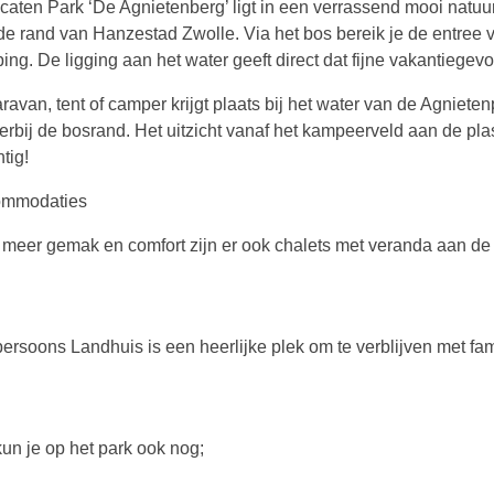
caten Park ‘De Agnietenberg’ ligt in een verrassend mooi natu
de rand van Hanzestad Zwolle. Via het bos bereik je de entree 
ng. De ligging aan het water geeft direct dat fijne vakantiegevo
ravan, tent of camper krijgt plaats bij het water van de Agnieten
erbij de bosrand. Het uitzicht vanaf het kampeerveld aan de plas
tig!
ommodaties
 meer gemak en comfort zijn er ook chalets met veranda aan de
rsoons Landhuis is een heerlijke plek om te verblijven met fami
kun je op het park ook nog;