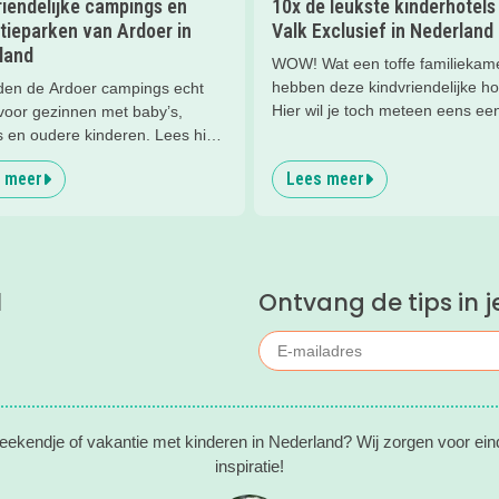
riendelijke campings en
10x de leukste kinderhotels
tieparken van Ardoer in
Valk Exclusief in Nederland
land
WOW! Wat een toffe familiekam
hebben deze kindvriendelijke ho
nden de Ardoer campings echt
Hier wil je toch meteen eens ee
 voor gezinnen met baby’s,
nachtje slapen? Bekijk snel dez
s en oudere kinderen. Lees hier
kinderhotels van Valk Exclusief
m!
 meer
Lees meer
een heerlijk nachtje weg met je
kind(eren).
l
Ontvang de tips in j
eekendje of vakantie met kinderen in Nederland? Wij zorgen voor ein
inspiratie!