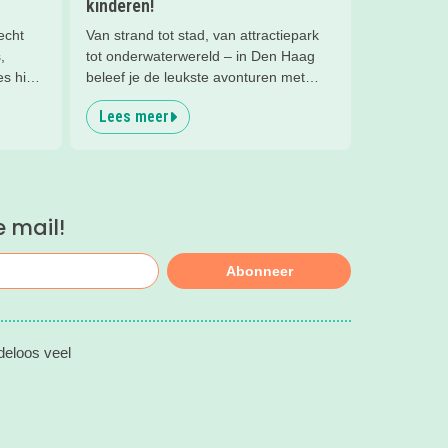
kinderen!
echt
Van strand tot stad, van attractiepark
,
tot onderwaterwereld – in Den Haag
s hier
beleef je de leukste avonturen met
kinderen. En tussendoor? Even
Lees meer
ontspannen met een lekkere lunch op
het strand en een duik in zee. Heerlijk!
e mail!
Abonneer
deloos veel