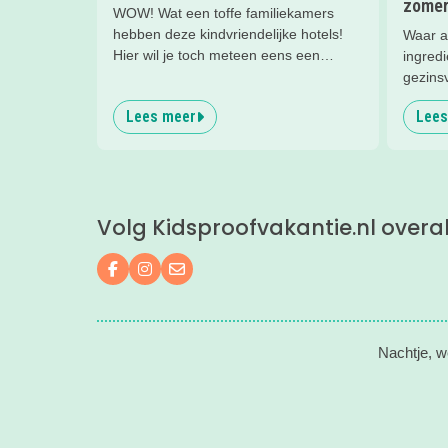
zomer
WOW! Wat een toffe familiekamers
hebben deze kindvriendelijke hotels!
Waar a
Hier wil je toch meteen eens een
ingredi
nachtje slapen? Bekijk snel deze 10
gezins
kinderhotels van Valk Exclusief en boek
Lees meer
Lees
een heerlijk nachtje weg met je
kind(eren).
Volg Kidsproofvakantie.nl overa
Volg ons op Facebook
Volg ons op Instagram
Mail ons
Nachtje, w