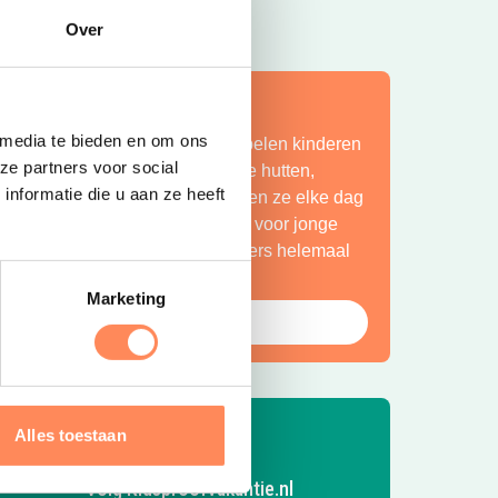
Over
ít is vakantie op z’n mooist!
 media te bieden en om ons
ij Camping Huttopia De Roos spelen kinderen
ze partners voor social
indeloos in de natuur, bouwen ze hutten,
nformatie die u aan ze heeft
petteren ze in de Vecht en beleven ze elke dag
en nieuw avontuur. Een paradijs voor jonge
ntdekkers én een plek waar ouders helemaal
ot rust komen.
Marketing
Bekijk Huttopia de Roos
Alles toestaan
Volg Kidsproofvakantie.nl