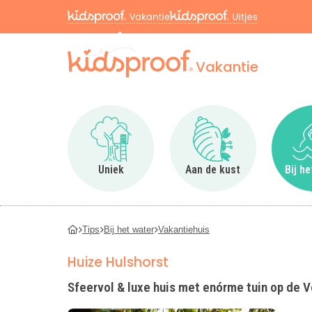
Vakantie
Ga naar Uniek
Ga naar Aan de kus
Uniek
Aan de kust
Bij h
Tips
Bij het water
Vakantiehuis
Huize Hulshorst
Sfeervol & luxe huis met enórme tuin op de V