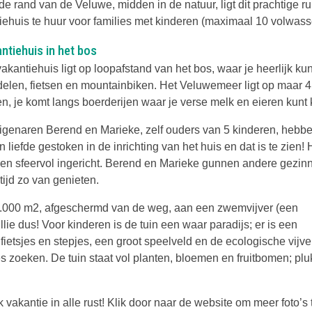
de rand van de Veluwe, midden in de natuur, ligt dit prachtige r
liehuis te huur voor families met kinderen (maximaal 10 volwas
ntiehuis in het bos
akantiehuis ligt op loopafstand van het bos, waar je heerlijk kun
elen, fietsen en mountainbiken. Het Veluwemeer ligt op maar 
sen, je komt langs boerderijen waar je verse melk en eieren kunt
igenaren Berend en Marieke, zelf ouders van 5 kinderen, hebbe
en liefde gestoken in de inrichting van het huis en dat is te zien! 
ig en sfeervol ingericht. Berend en Marieke gunnen andere gezin
ltijd zo van genieten.
 7.000 m2, afgeschermd van de weg, aan een zwemvijver (een
llie dus! Voor kinderen is de tuin een waar paradijs; er is een
 fietsjes en stepjes, een groot speelveld en de ecologische vijve
es zoeken. De tuin staat vol planten, bloemen en fruitbomen; pluk
vakantie in alle rust! Klik door naar de website om meer foto’s 