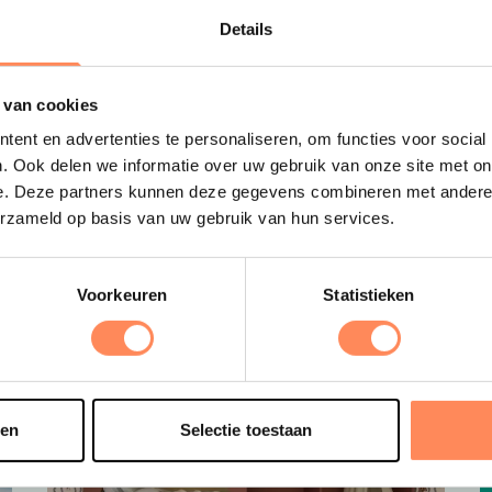
Uitgelicht
Details
D
 van cookies
ent en advertenties te personaliseren, om functies voor social
B
. Ook delen we informatie over uw gebruik van onze site met on
e
e. Deze partners kunnen deze gegevens combineren met andere i
s
erzameld op basis van uw gebruik van hun services.
e
o
t
Voorkeuren
Statistieken
sen
Selectie toestaan