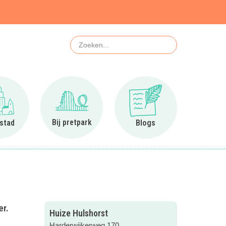
Zoeken
Ga naar In de stad
Ga naar Bij pretpark
Ga naar Blogs
Bij pretpark
 stad
Blogs
er.
Huize Hulshorst
Harderwijkerweg 170