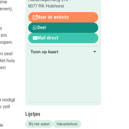
uime
8077 RK Hulshorst
senen).
Naar de website
Deel
t
4 km
Mail direct
 kopen.
Toon op kaart
n veel
Het huis
nen
r nodigt
 zelf
Lijstjes
Bij het water
Vakantiehuis
te