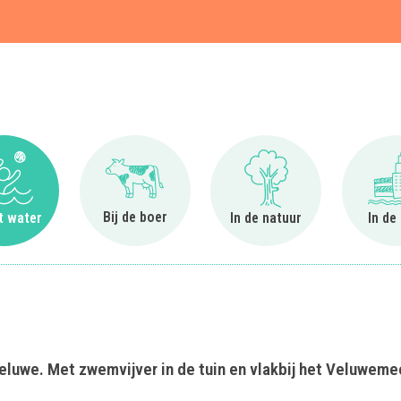
t
Ga naar Bij het water
Ga naar Bij de boer
Ga naar In de natuur
Bij de boer
et water
In de natuur
In de
eluwe. Met zwemvijver in de tuin en vlakbij het Veluweme