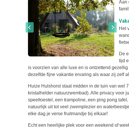
Aan 
fami
Vaka
Het v
wand
fiet
De e
tijd 
is voorzien van alle luxe en is ontzettend gezell
dezelfde fijne vakantie ervaring als waar zij zelf a
Huize Hulshorst staat midden in de tuin van wel
kristalhelder natuurzwembad). Alle privacy voor ju
speeltoestel, een trampoline, een ping pong tafel,
natuurlijk uit tot veel zwemplezier en waterbeestj
elke dag je verse fruitmandje bij elkaar!
Echt een heerlijke plek voor een weekend of week 