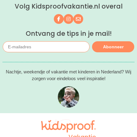
Volg Kidsproofvakantie.nl overal
kind(eren).
Volg ons op Facebook
Volg ons op Instagram
Mail ons
Ontvang de tips in je mail!
Abonneer
Nachtje, weekendje of vakantie met kinderen in Nederland? Wij
zorgen voor eindeloos veel inspiratie!