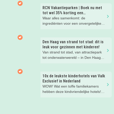
waarom!
RCN Vakantieparken | Boek nu met
tot wel 35% korting een
zomervakantie!
Waar alles samenkomt: de
ingrediënten voor een onvergetelijke
gezinsvakantie!
Den Haag van strand tot stad: dit is
leuk voor gezinnen met kinderen!
Van strand tot stad, van attractiepark
tot onderwaterwereld – in Den Haag
beleef je de leukste avonturen met
kinderen. En tussendoor? Even
ontspannen met een lekkere lunch op
10x de leukste kinderhotels van Valk
het strand en een duik in zee. Heerlijk!
Exclusief in Nederland
WOW! Wat een toffe familiekamers
hebben deze kindvriendelijke hotels!
Hier wil je toch meteen eens een
nachtje slapen? Bekijk snel deze 10
kinderhotels van Valk Exclusief en
boek een heerlijk nachtje weg met je