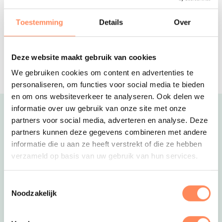
Pal aan het Veerse Meer in Zeeland
ligt deze ruime villa met omheind
Toestemming
Details
Over
terras
Camping Dijk en Meer
Een fijne familiecamping aan het
Deze website maakt gebruik van cookies
prachtige IJsselmeer, met leuke
We gebruiken cookies om content en advertenties te
speeltuin en ponyranch.
personaliseren, om functies voor social media te bieden
en om ons websiteverkeer te analyseren. Ook delen we
informatie over uw gebruik van onze site met onze
Uitgelicht
partners voor social media, adverteren en analyse. Deze
partners kunnen deze gegevens combineren met andere
informatie die u aan ze heeft verstrekt of die ze hebben
verzameld op basis van uw gebruik van hun services.
Toestemmingsselectie
Noodzakelijk