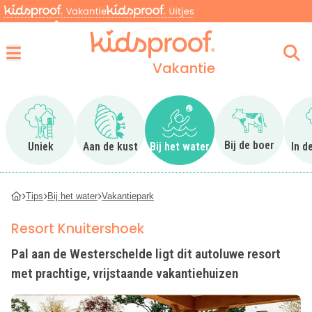
Vakantie
Menu
Ga naar Uniek
Ga naar Aan de kust
Ga naar Bij het water
Ga naar Bij 
Bij de boer
Uniek
Aan de kust
Bij het water
In d
Tips
Bij het water
Vakantiepark
Resort Knuitershoek
Pal aan de Westerschelde ligt dit autoluwe resort
met prachtige, vrijstaande vakantiehuizen