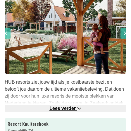
HUB resorts ziet jouw tijd als je kostbaarste bezit en
belooft jou daarom de ultieme vakantiebeleving. Dat doen
zij door voor hun luxe resorts de mooiste plekken van
Nederland te kiezen. Zoals deze parel in Zeeland; ontdek
Lees verder
Resort Knuitershoek!
Dit luxe,
autoluwe
resort heeft een
eigen zwemvijver
en
Resort Knuitershoek
het grenst aan de
Westerschelde
.
Kanaaldijk 74