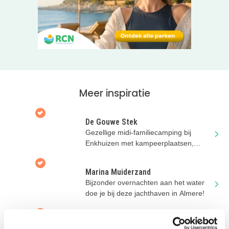
vakantiehuis aan het water? Klik dan door naar de website
van Resort Knuitershoek!
Meer inspiratie
De Gouwe Stek
Gezellige midi-familiecamping bij
Enkhuizen met kampeerplaatsen,
pipowagens en safaritenten
Marina Muiderzand
Bijzonder overnachten aan het water
doe je bij deze jachthaven in Almere!
Watervilla Veerse Wende