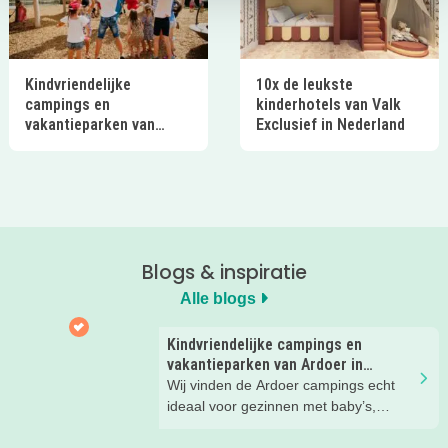
Kindvriendelijke
10x de leukste
campings en
kinderhotels van Valk
vakantieparken van
Exclusief in Nederland
Ardoer in Nederland
Blogs & inspiratie
Alle blogs
Kindvriendelijke campings en
vakantieparken van Ardoer in
Nederland
Wij vinden de Ardoer campings echt
ideaal voor gezinnen met baby’s,
peuters en oudere kinderen. Lees hier