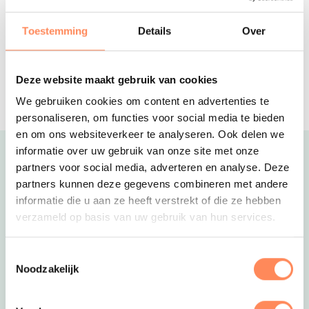
APELDOORN- Verblijf na een gezellige
dag in een fijne familiekamer in
Toestemming
Details
Over
Apeldoorn
De Bonte Wever
Geweldig all-inclusive hotel in Drenthe.
Deze website maakt gebruik van cookies
Met zwembad, restaurants, bowling en
We gebruiken cookies om content en advertenties te
meer; alles onder 1 dak!
personaliseren, om functies voor social media te bieden
en om ons websiteverkeer te analyseren. Ook delen we
informatie over uw gebruik van onze site met onze
Uitgelicht
partners voor social media, adverteren en analyse. Deze
partners kunnen deze gegevens combineren met andere
informatie die u aan ze heeft verstrekt of die ze hebben
verzameld op basis van uw gebruik van hun services.
Toestemmingsselectie
Noodzakelijk