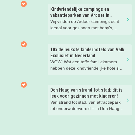
Kindvriendelijke campings en
vakantieparken van Ardoer in
Nederland
Wij vinden de Ardoer campings echt
ideaal voor gezinnen met baby’s,
peuters en oudere kinderen. Lees hier
waarom!
10x de leukste kinderhotels van Valk
Exclusief in Nederland
WOW! Wat een toffe familiekamers
hebben deze kindvriendelijke hotels!
Hier wil je toch meteen eens een
nachtje slapen? Bekijk snel deze 10
kinderhotels van Valk Exclusief en
Den Haag van strand tot stad: dit is
boek een heerlijk nachtje weg met je
leuk voor gezinnen met kinderen!
kind(eren).
Van strand tot stad, van attractiepark
tot onderwaterwereld – in Den Haag
beleef je de leukste avonturen met
kinderen. En tussendoor? Even
ontspannen met een lekkere lunch op
het strand en een duik in zee. Heerlijk!