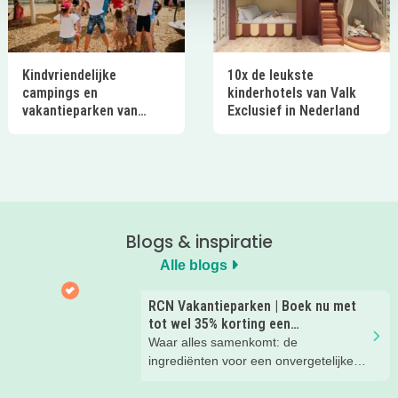
Kindvriendelijke
10x de leukste
campings en
kinderhotels van Valk
vakantieparken van
Exclusief in Nederland
Ardoer in Nederland
Blogs & inspiratie
Alle blogs
RCN Vakantieparken | Boek nu met
tot wel 35% korting een
zomervakantie!
Waar alles samenkomt: de
ingrediënten voor een onvergetelijke
gezinsvakantie!