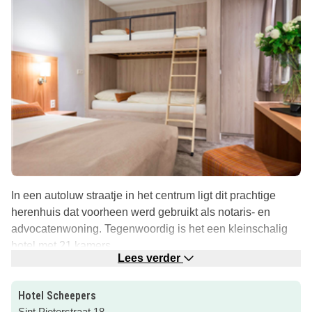
In een autoluw straatje in het centrum ligt dit prachtige
herenhuis dat voorheen werd gebruikt als notaris- en
advocatenwoning. Tegenwoordig is het een kleinschalig
hotel met 21 kamers.
Lees verder
De kamers zijn heerlijk luxe, en veelal geschikt voor twee
personen. Kom je met meer dan twee personen dan zijn
Hotel Scheepers
de familiekamers uitermate geschikt. Deze zijn geschikt
Sint Pieterstraat 18