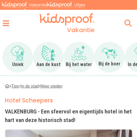
Vakantie
Menu
Ga naar Uniek
Ga naar Aan de kust
Ga naar Bij het water
Ga naar Bij 
Bij de boer
Uniek
Aan de kust
Bij het water
In d
Tips
In de stad
Meer steden
Hotel Scheepers
VALKENBURG - Een sfeervol en eigentijds hotel in het
hart van deze historisch stad!