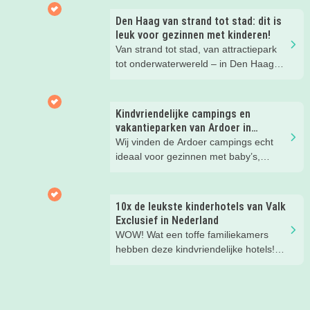
Den Haag van strand tot stad: dit is
leuk voor gezinnen met kinderen!
Van strand tot stad, van attractiepark
tot onderwaterwereld – in Den Haag
beleef je de leukste avonturen met
kinderen. En tussendoor? Even
ontspannen met een lekkere lunch op
Kindvriendelijke campings en
het strand en een duik in zee. Heerlijk!
vakantieparken van Ardoer in
Nederland
Wij vinden de Ardoer campings echt
ideaal voor gezinnen met baby’s,
peuters en oudere kinderen. Lees hier
waarom!
10x de leukste kinderhotels van Valk
Exclusief in Nederland
WOW! Wat een toffe familiekamers
hebben deze kindvriendelijke hotels!
Hier wil je toch meteen eens een
nachtje slapen? Bekijk snel deze 10
kinderhotels van Valk Exclusief en
boek een heerlijk nachtje weg met je