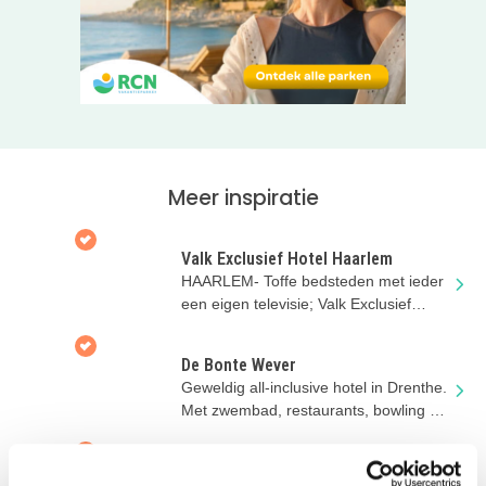
appartement. Deze zijn voorzien van een keuken, een
eigen parkeerplaats en een tuin met privé terras. Geen zin
om de keuken te gebruiken om er ontbijt in te maken?
Natuurlijk mag je ook aanschuiven aan het buffet!
Deze hoeve is gewoon een super fijne plek om een paar
heerlijke dagen met je gezin te ‘geneeten’. Wat dat is? Dat
lees je op de website van Hoeve de Plei!
Meer inspiratie
Valk Exclusief Hotel Haarlem
HAARLEM- Toffe bedsteden met ieder
een eigen televisie; Valk Exclusief
Hotel Haarlem heeft het!
De Bonte Wever
Geweldig all-inclusive hotel in Drenthe.
Met zwembad, restaurants, bowling en
meer; alles onder 1 dak!
Valk Exclusief Hotel Apeldoorn