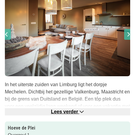
In het uiterste zuiden van Limburg ligt het dorpje
Mechelen. Dichtbij het gezellige Valkenburg, Maastricht en
bij de grens van Duitsland en België. Een tóp plek dus
voor een veelzijdig lang weekend of voor een vakantie met
Lees verder
je gezin! Na een dag toerist in eigen land (of net over de
grens) geweest te zijn kom je heerlijk tot rust in Hoeve de
Hoeve de Plei
Klei!
Overgeul 1