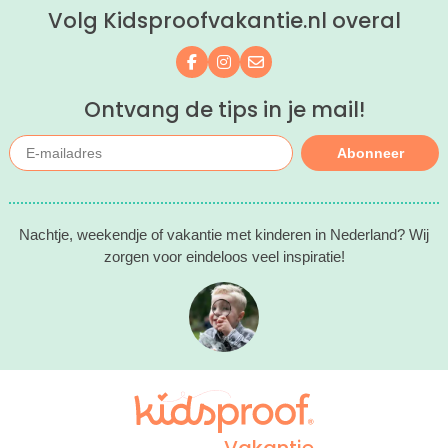
Volg Kidsproofvakantie.nl overal
kind(eren).
Volg ons op Facebook
Volg ons op Instagram
Mail ons
Ontvang de tips in je mail!
Abonneer
Nachtje, weekendje of vakantie met kinderen in Nederland? Wij
zorgen voor eindeloos veel inspiratie!