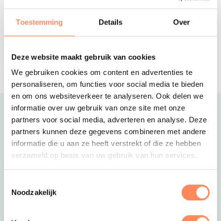
APELDOORN- Verblijf na een gezellige
dag in een fijne familiekamer in
Toestemming
Details
Over
Apeldoorn
Wikkelboat
ROTTERDAM EN DEN BOSCH- Een
Deze website maakt gebruik van cookies
unieke belevenis op het water in deze
We gebruiken cookies om content en advertenties te
drijvende tiny-houses!
personaliseren, om functies voor social media te bieden
en om ons websiteverkeer te analyseren. Ook delen we
informatie over uw gebruik van onze site met onze
Uitgelicht
partners voor social media, adverteren en analyse. Deze
partners kunnen deze gegevens combineren met andere
informatie die u aan ze heeft verstrekt of die ze hebben
verzameld op basis van uw gebruik van hun services.
Toestemmingsselectie
Noodzakelijk