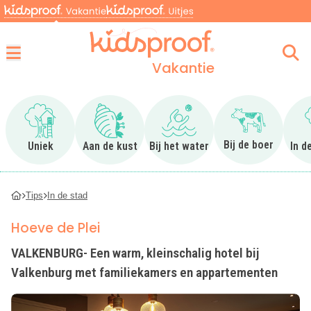
Vakantie
Menu
Ga naar Uniek
Ga naar Aan de kust
Ga naar Bij het water
Ga naar Bij 
Bij de boer
Uniek
Aan de kust
Bij het water
In d
Tips
In de stad
Hoeve de Plei
VALKENBURG- Een warm, kleinschalig hotel bij
Valkenburg met familiekamers en appartementen