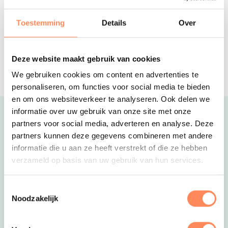
Authentiek vakantiehuis voor 6
personen, verstopt in de bossen van
Toestemming
Details
Over
een prachtig landgoed!
Drentse Weelde
Gezellige safaritenten en duurzame,
Deze website maakt gebruik van cookies
splinternieuwe vakantiehuizen op een
We gebruiken cookies om content en advertenties te
vakantiepark in de natuur
personaliseren, om functies voor social media te bieden
en om ons websiteverkeer te analyseren. Ook delen we
informatie over uw gebruik van onze site met onze
Uitgelicht
partners voor social media, adverteren en analyse. Deze
partners kunnen deze gegevens combineren met andere
informatie die u aan ze heeft verstrekt of die ze hebben
verzameld op basis van uw gebruik van hun services.
Toestemmingsselectie
Noodzakelijk