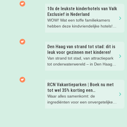
waarom!
10x de leukste kinderhotels van Valk
Exclusief in Nederland
WOW! Wat een toffe familiekamers
hebben deze kindvriendelijke hotels!
Hier wil je toch meteen eens een
nachtje slapen? Bekijk snel deze 10
kinderhotels van Valk Exclusief en
Den Haag van strand tot stad: dit is
boek een heerlijk nachtje weg met je
leuk voor gezinnen met kinderen!
kind(eren).
Van strand tot stad, van attractiepark
tot onderwaterwereld – in Den Haag
beleef je de leukste avonturen met
kinderen. En tussendoor? Even
ontspannen met een lekkere lunch op
RCN Vakantieparken | Boek nu met
het strand en een duik in zee. Heerlijk!
tot wel 35% korting een
zomervakantie!
Waar alles samenkomt: de
ingrediënten voor een onvergetelijke
gezinsvakantie!