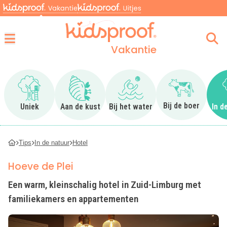
Vakantie
Menu
Ga naar Uniek
Ga naar Aan de kust
Ga naar Bij het water
Ga naar Bij 
Bij de boer
Uniek
Aan de kust
Bij het water
In d
Tips
In de natuur
Hotel
Hoeve de Plei
Een warm, kleinschalig hotel in Zuid-Limburg met
familiekamers en appartementen