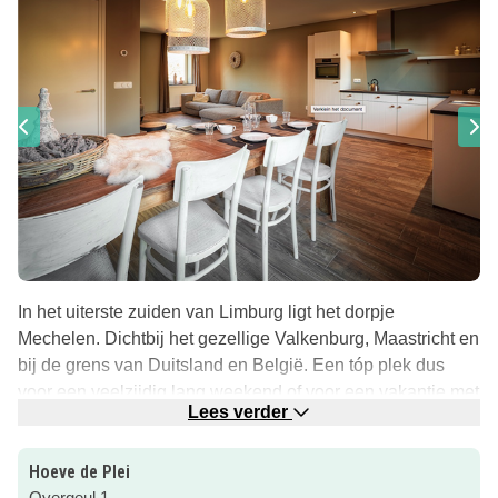
In het uiterste zuiden van Limburg ligt het dorpje
Mechelen. Dichtbij het gezellige Valkenburg, Maastricht en
bij de grens van Duitsland en België. Een tóp plek dus
voor een veelzijdig lang weekend of voor een vakantie met
Lees verder
je gezin! Na een dag toerist in eigen land (of net over de
grens) geweest te zijn kom je heerlijk tot rust in Hoeve de
Hoeve de Plei
Plei!
Overgeul 1