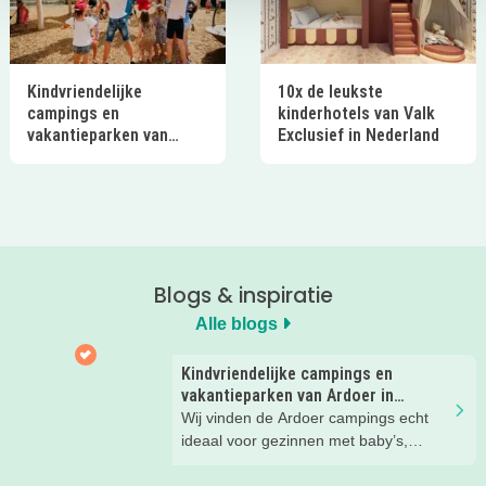
Kindvriendelijke
10x de leukste
campings en
kinderhotels van Valk
vakantieparken van
Exclusief in Nederland
Ardoer in Nederland
Blogs & inspiratie
Alle blogs
Kindvriendelijke campings en
vakantieparken van Ardoer in
Nederland
Wij vinden de Ardoer campings echt
ideaal voor gezinnen met baby’s,
peuters en oudere kinderen. Lees hier