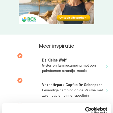
appartement. Deze zijn voorzien van een keuken, een
eigen parkeerplaats en een tuin met privé terras. Geen zin
om de keuken te gebruiken om er ontbijt in te maken?
Natuurlijk mag je ook aanschuiven aan het buffet!
Deze hoeve is gewoon een super fijne plek om een paar
heerlijke dagen met je gezin te ‘geneeten’. Wat dat is? Dat
lees je op de website van Hoeve de Plei!
Meer inspiratie
De Kleine Wolf
5-sterren familiecamping met een
palmbomen strandje, mooie
kampeerplaatsen en luxe
accommodaties
Vakantiepark Capfun De Scheepsbel
Levendige camping op de Veluwe met
zwembad en binnenspeeltuin
Vakantiehuis Oud Vels