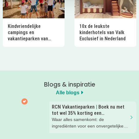
Kindvriendelijke
10x de leukste
campings en
kinderhotels van Valk
vakantieparken van
Exclusief in Nederland
Ardoer in Nederland
Blogs & inspiratie
Alle blogs
RCN Vakantieparken | Boek nu met
tot wel 35% korting een
zomervakantie!
Waar alles samenkomt: de
ingrediënten voor een onvergetelijke
gezinsvakantie!