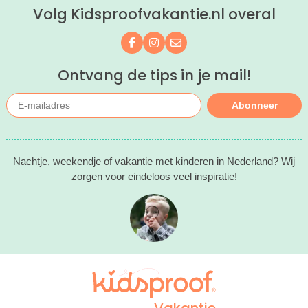
Volg Kidsproofvakantie.nl overal
kind(eren).
Volg ons op Facebook
Volg ons op Instagram
Mail ons
Ontvang de tips in je mail!
Abonneer
Nachtje, weekendje of vakantie met kinderen in Nederland? Wij
zorgen voor eindeloos veel inspiratie!