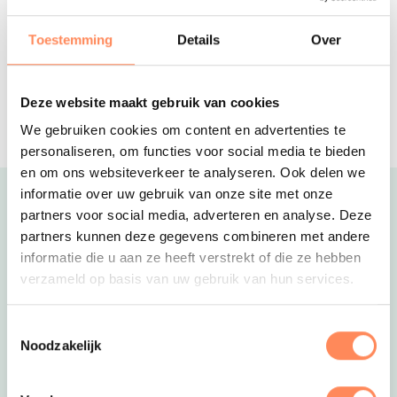
ROTTERDAM EN DEN BOSCH- Een
unieke belevenis op het water in deze
Toestemming
Details
Over
drijvende tiny-houses!
De Bonte Wever
Geweldig all-inclusive hotel in Drenthe.
Deze website maakt gebruik van cookies
Met zwembad, restaurants, bowling en
We gebruiken cookies om content en advertenties te
meer; alles onder 1 dak!
personaliseren, om functies voor social media te bieden
en om ons websiteverkeer te analyseren. Ook delen we
informatie over uw gebruik van onze site met onze
Uitgelicht
partners voor social media, adverteren en analyse. Deze
partners kunnen deze gegevens combineren met andere
informatie die u aan ze heeft verstrekt of die ze hebben
verzameld op basis van uw gebruik van hun services.
Toestemmingsselectie
Noodzakelijk