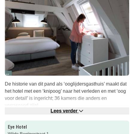
De historie van dit pand als ‘ooglijdersgasthuis’ maakt dat
het hotel met een ‘knipoog’ naar het verleden en met ‘oog
voor detail’ is ingericht; 36 kamers die anders en
verrassend zijn!
Lees verder
Er is ‘oog voor’ een goede nachtrust; lekkere bedden in
frisse moderne kamers.
Eye Hotel
Wijde Begijnestraat 1