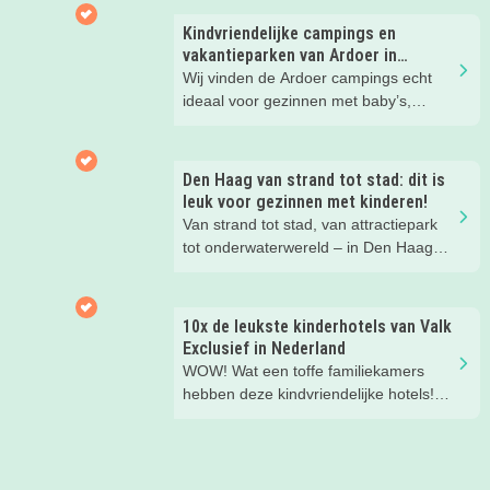
Kindvriendelijke campings en
vakantieparken van Ardoer in
Nederland
Wij vinden de Ardoer campings echt
ideaal voor gezinnen met baby’s,
peuters en oudere kinderen. Lees hier
waarom!
Den Haag van strand tot stad: dit is
leuk voor gezinnen met kinderen!
Van strand tot stad, van attractiepark
tot onderwaterwereld – in Den Haag
beleef je de leukste avonturen met
kinderen. En tussendoor? Even
ontspannen met een lekkere lunch op
10x de leukste kinderhotels van Valk
het strand en een duik in zee. Heerlijk!
Exclusief in Nederland
WOW! Wat een toffe familiekamers
hebben deze kindvriendelijke hotels!
Hier wil je toch meteen eens een
nachtje slapen? Bekijk snel deze 10
kinderhotels van Valk Exclusief en
boek een heerlijk nachtje weg met je