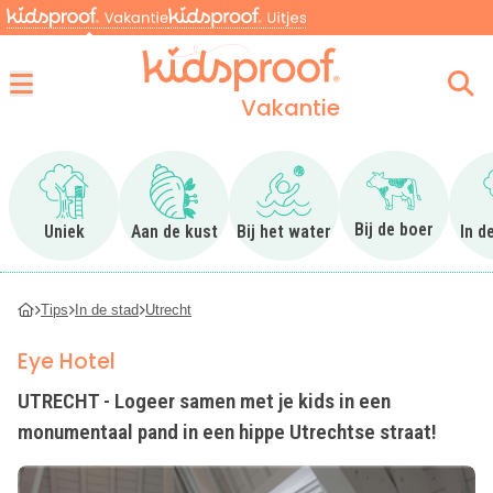
Vakantie
Menu
Ga naar Uniek
Ga naar Aan de kust
Ga naar Bij het water
Ga naar Bij 
Bij de boer
Uniek
Aan de kust
Bij het water
In d
Tips
In de stad
Utrecht
Eye Hotel
UTRECHT - Logeer samen met je kids in een
monumentaal pand in een hippe Utrechtse straat!