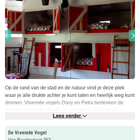
Op de rand van de stad en de natuur vind je deze plek
waar je alle drukte achter je kunt laten en heerlijk weg kunt
dromen. Vreemde vogels Davy en Petra bedenken de
leukste en gekste ideeën en voeren ze uit op deze
Lees verder
fantastische plek. Zo komt het dat je hier in de meest
bijzondere accommodaties kunt overnachten!
De Vreemde Vogel
Kom bij de Vreemde Vogel genieten van buitenleven,
Van Baerlestraat 252