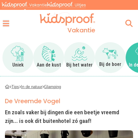
Vakantie
Menu
Ga naar Uniek
Ga naar Aan de kust
Ga naar Bij het water
Ga naar Bij 
Bij de boer
Uniek
Aan de kust
Bij het water
In d
Tips
In de natuur
Glamping
De Vreemde Vogel
En zoals vaker bij dingen die een beetje vreemd
zijn... is ook dit buitenhotel zó gaaf!