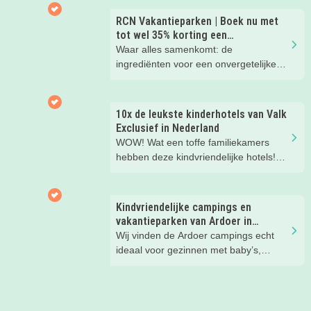
kinderen. En tussendoor? Even
ontspannen met een lekkere lunch op
RCN Vakantieparken | Boek nu met
het strand en een duik in zee. Heerlijk!
tot wel 35% korting een
zomervakantie!
Waar alles samenkomt: de
ingrediënten voor een onvergetelijke
gezinsvakantie!
10x de leukste kinderhotels van Valk
Exclusief in Nederland
WOW! Wat een toffe familiekamers
hebben deze kindvriendelijke hotels!
Hier wil je toch meteen eens een
nachtje slapen? Bekijk snel deze 10
kinderhotels van Valk Exclusief en
Kindvriendelijke campings en
boek een heerlijk nachtje weg met je
vakantieparken van Ardoer in
kind(eren).
Nederland
Wij vinden de Ardoer campings echt
ideaal voor gezinnen met baby’s,
peuters en oudere kinderen. Lees hier
waarom!