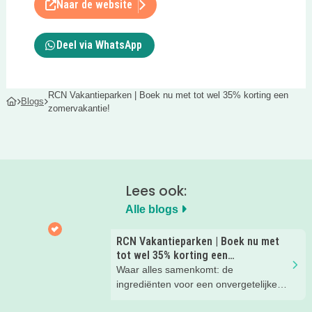
Naar de website
Deel via WhatsApp
RCN Vakantieparken | Boek nu met tot wel 35% korting een
Blogs
zomervakantie!
Lees ook:
Alle blogs
RCN Vakantieparken | Boek nu met
tot wel 35% korting een
zomervakantie!
Waar alles samenkomt: de
ingrediënten voor een onvergetelijke
gezinsvakantie!