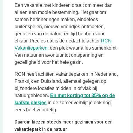
Een vakantie met kinderen draait om meer dan
alleen een mooie bestemming. Het gaat om
samen herinneringen maken, eindeloos
buitenspelen, nieuwe vriendjes ontmoeten,
genieten van de natuur én tijd hebben voor
elkaar. Precies dát is de gedachte achter
RCN
Deze link opent in een nieuwe tab
Vakantieparken
: een plek waar alles samenkomt.
Van natuur en avontuur tot ontspanning en
gezelligheid voor het hele gezin.
RCN heeft achttien vakantieparken in Nederland,
Frankrijk en Duitsland, allemaal gelegen op
bijzondere locaties midden in of vlak bij
natuurgebieden.
En met korting tot 35% op de
Deze link opent in een nieuwe tab
laatste plekjes
in de zomer verblijf je ook nog
eens heel voordelig.
Daarom kiezen steeds meer gezinnen voor een
vakantiepark in de natuur