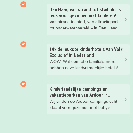
Den Haag van strand tot stad: dit is
leuk voor gezinnen met kinderen!
Van strand tot stad, van attractiepark
tot onderwaterwereld – in Den Haag
beleef je de leukste avonturen met
kinderen. En tussendoor? Even
ontspannen met een lekkere lunch op
10x de leukste kinderhotels van Valk
het strand en een duik in zee. Heerlijk!
Exclusief in Nederland
WOW! Wat een toffe familiekamers
hebben deze kindvriendelijke hotels!
Hier wil je toch meteen eens een
nachtje slapen? Bekijk snel deze 10
kinderhotels van Valk Exclusief en
Kindvriendelijke campings en
boek een heerlijk nachtje weg met je
vakantieparken van Ardoer in
kind(eren).
Nederland
Wij vinden de Ardoer campings echt
ideaal voor gezinnen met baby’s,
peuters en oudere kinderen. Lees hier
waarom!