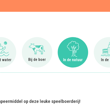
t
Ga naar Bij het water
Ga naar Bij de boer
Ga naar In de natuur
Bij de boer
et water
In de natuur
In de
kampeermiddel op deze leuke speelboerderij!