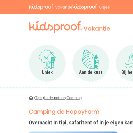
Vakantie
Ga naar Uniek
Ga naar Aan de kus
Uniek
Aan de kust
Bij h
Tips
In de natuur
Camping
Camping de HappyFarm
Overnacht in tipi, safaritent of in je eigen 