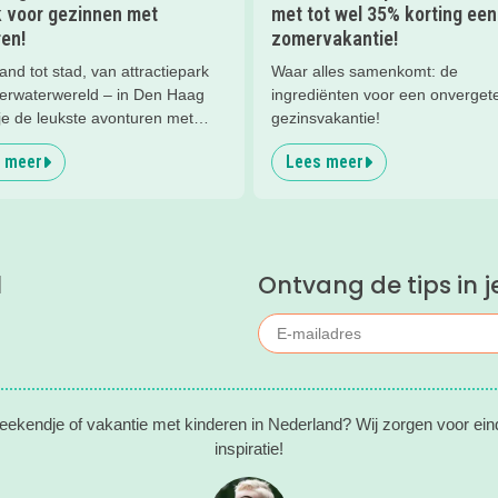
k voor gezinnen met
met tot wel 35% korting een
en!
zomervakantie!
and tot stad, van attractiepark
Waar alles samenkomt: de
derwaterwereld – in Den Haag
ingrediënten voor een onvergete
je de leukste avonturen met
gezinsvakantie!
en. En tussendoor? Even
 meer
Lees meer
nnen met een lekkere lunch op
and en een duik in zee. Heerlijk!
l
Ontvang de tips in j
eekendje of vakantie met kinderen in Nederland? Wij zorgen voor ein
inspiratie!