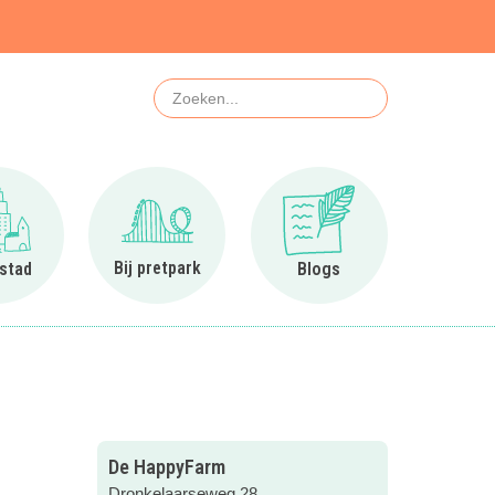
Zoeken
Ga naar In de stad
Ga naar Bij pretpark
Ga naar Blogs
Bij pretpark
 stad
Blogs
De HappyFarm
Dronkelaarseweg 28