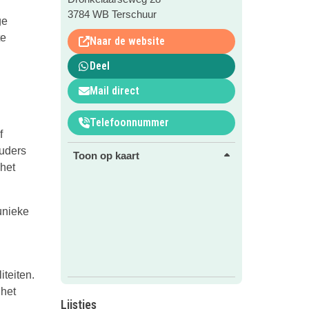
3784 WB Terschuur
ge
te
Naar de website
Deel
Mail direct
Telefoonnummer
f
ouders
Toon op kaart
 het
 unieke
iteiten.
 het
Lijstjes