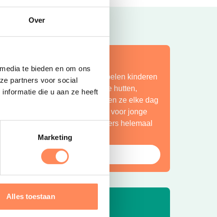
Over
ít is vakantie op z’n mooist!
 media te bieden en om ons
ij Camping Huttopia De Roos spelen kinderen
ze partners voor social
indeloos in de natuur, bouwen ze hutten,
nformatie die u aan ze heeft
petteren ze in de Vecht en beleven ze elke dag
en nieuw avontuur. Een paradijs voor jonge
ntdekkers én een plek waar ouders helemaal
ot rust komen.
Marketing
Bekijk Huttopia de Roos
Alles toestaan