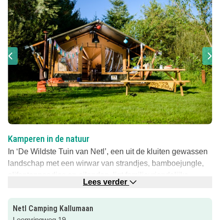
Kamperen in de natuur
In ‘De Wildste Tuin van Netl’, een uit de kluiten gewassen
landschap met een wirwar van strandjes, bamboejungle,
olifantenpaadjes en eilanden, ligt familievriendelijke
Lees verder
Camping Kallumaan. Hier overnacht en recreëer je
midden in de natuur; een heerlijke plek in het groen van de
Netl Camping Kallumaan
Noordoostpolder!
Leemringweg 19