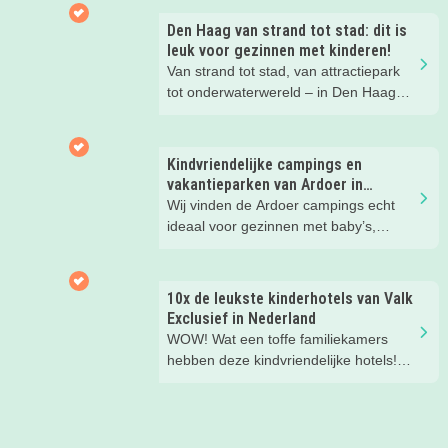
Den Haag van strand tot stad: dit is
leuk voor gezinnen met kinderen!
Van strand tot stad, van attractiepark
tot onderwaterwereld – in Den Haag
beleef je de leukste avonturen met
kinderen. En tussendoor? Even
ontspannen met een lekkere lunch op
Kindvriendelijke campings en
het strand en een duik in zee. Heerlijk!
vakantieparken van Ardoer in
Nederland
Wij vinden de Ardoer campings echt
ideaal voor gezinnen met baby’s,
peuters en oudere kinderen. Lees hier
waarom!
10x de leukste kinderhotels van Valk
Exclusief in Nederland
WOW! Wat een toffe familiekamers
hebben deze kindvriendelijke hotels!
Hier wil je toch meteen eens een
nachtje slapen? Bekijk snel deze 10
kinderhotels van Valk Exclusief en
boek een heerlijk nachtje weg met je