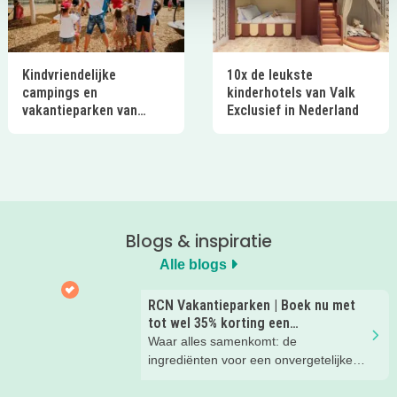
Kindvriendelijke
10x de leukste
campings en
kinderhotels van Valk
vakantieparken van
Exclusief in Nederland
Ardoer in Nederland
Blogs & inspiratie
Alle blogs
RCN Vakantieparken | Boek nu met
tot wel 35% korting een
zomervakantie!
Waar alles samenkomt: de
ingrediënten voor een onvergetelijke
gezinsvakantie!