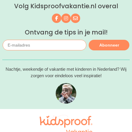
Volg Kidsproofvakantie.nl overal
kind(eren).
Volg ons op Facebook
Volg ons op Instagram
Mail ons
Ontvang de tips in je mail!
Abonneer
Nachtje, weekendje of vakantie met kinderen in Nederland? Wij
zorgen voor eindeloos veel inspiratie!