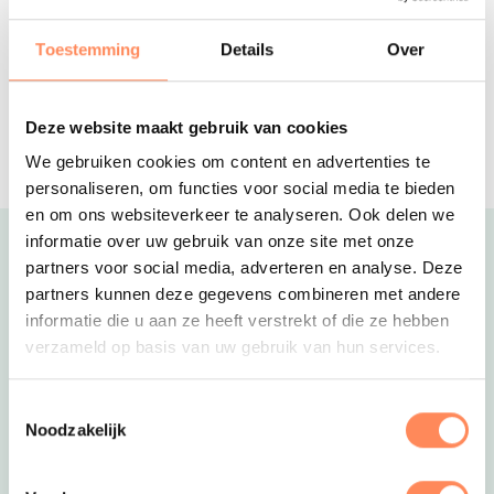
Authentiek vakantiehuis voor 6
personen, verstopt in de bossen van
Toestemming
Details
Over
een prachtig landgoed!
Drentse Weelde
Gezellige safaritenten en duurzame,
Deze website maakt gebruik van cookies
splinternieuwe vakantiehuizen op een
We gebruiken cookies om content en advertenties te
vakantiepark in de natuur
personaliseren, om functies voor social media te bieden
en om ons websiteverkeer te analyseren. Ook delen we
informatie over uw gebruik van onze site met onze
Uitgelicht
partners voor social media, adverteren en analyse. Deze
partners kunnen deze gegevens combineren met andere
informatie die u aan ze heeft verstrekt of die ze hebben
verzameld op basis van uw gebruik van hun services.
Toestemmingsselectie
Noodzakelijk