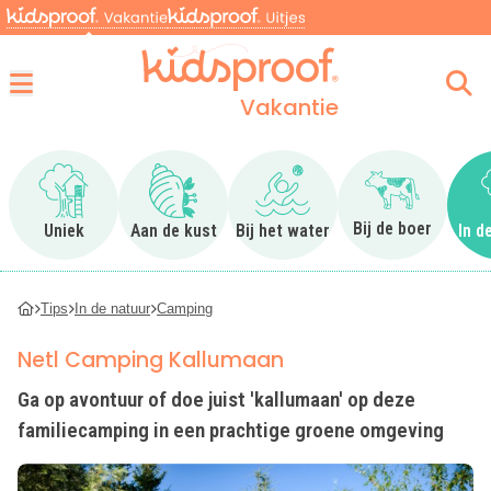
Vakantie
Menu
Ga naar Uniek
Ga naar Aan de kust
Ga naar Bij het water
Ga naar Bij 
Bij de boer
Uniek
Aan de kust
Bij het water
In d
Tips
In de natuur
Camping
Netl Camping Kallumaan
Ga op avontuur of doe juist 'kallumaan' op deze
familiecamping in een prachtige groene omgeving