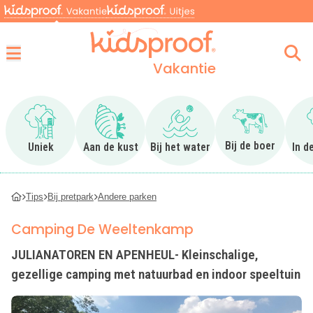
Vakantie
Menu
Ga naar Uniek
Ga naar Aan de kust
Ga naar Bij het water
Ga naar Bij 
Bij de boer
Uniek
Aan de kust
Bij het water
In d
Tips
Bij pretpark
Andere parken
Camping De Weeltenkamp
JULIANATOREN EN APENHEUL- Kleinschalige,
gezellige camping met natuurbad en indoor speeltuin