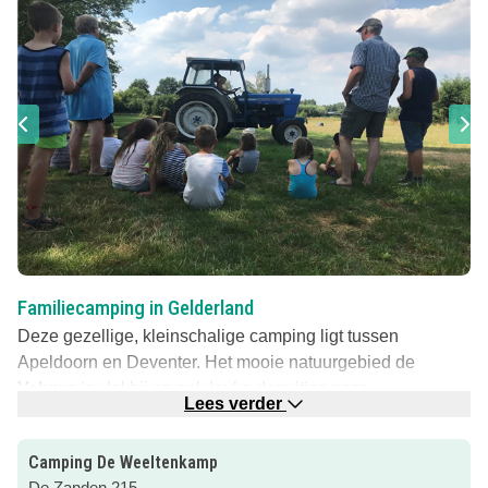
Familiecamping in Gelderland
Deze gezellige, kleinschalige camping ligt tussen
Apeldoorn en Deventer. Het mooie natuurgebied de
Veluwe
is vlakbij en ook leuke daguitjes naar
Lees verder
Julianatoren
en
Apenheul
of Paleis het Loo zijn
makkelijk te doen vanaf deze camping in Teuge. Het para-
Camping De Weeltenkamp
en zweefvliegcentrum ligt op loopafstand van de camping,
De Zanden 215