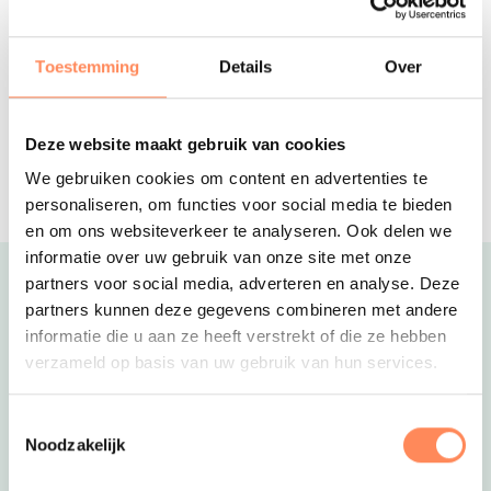
HELLENDOORN -Camping & glamping
in de Overijsselse natuur, autovrij
terrein, met natuurbad en zwembad
Toestemming
Details
Over
Ardoer Recreatiepark Kaps
HELLENDOORN EN SLAGHAREN-
Een parkachtige camping in Twente
Deze website maakt gebruik van cookies
met glamping- en
Reserveer
We gebruiken cookies om content en advertenties te
groepsaccommodaties
personaliseren, om functies voor social media te bieden
en om ons websiteverkeer te analyseren. Ook delen we
informatie over uw gebruik van onze site met onze
partners voor social media, adverteren en analyse. Deze
Uitgelicht
partners kunnen deze gegevens combineren met andere
informatie die u aan ze heeft verstrekt of die ze hebben
verzameld op basis van uw gebruik van hun services.
Toestemmingsselectie
Noodzakelijk