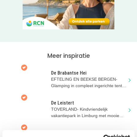
tunneltenten
voor 4 of 5 personen, een superknus
wijnvat
voor 4 personen en een comfortabel 5-persoons
vakantiehuis.
Klik door naar de website van Camping de Weeltenkamp
voor meer informatie en om je vakantie te boeken!
Meer inspiratie
De Brabantse Hei
EFTELING EN BEEKSE BERGEN-
Glamping in compleet ingerichte tenten
op de Brabantse boerderij
De Leistert
TOVERLAND- Kindvriendelijk
vakantiepark in Limburg met mooie
vakantiehuizen en veel leuke
faciliteiten
Charmecamping Heidepark