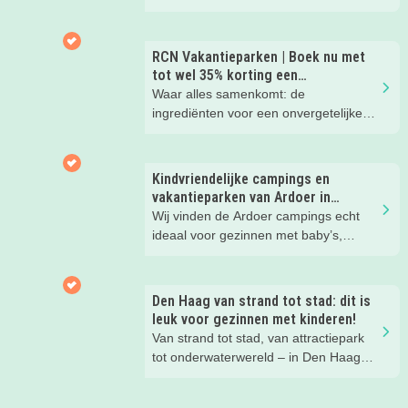
Hier wil je toch meteen eens een
nachtje slapen? Bekijk snel deze 10
kinderhotels van Valk Exclusief en
RCN Vakantieparken | Boek nu met
boek een heerlijk nachtje weg met je
tot wel 35% korting een
kind(eren).
zomervakantie!
Waar alles samenkomt: de
ingrediënten voor een onvergetelijke
gezinsvakantie!
Kindvriendelijke campings en
vakantieparken van Ardoer in
Nederland
Wij vinden de Ardoer campings echt
ideaal voor gezinnen met baby’s,
peuters en oudere kinderen. Lees hier
waarom!
Den Haag van strand tot stad: dit is
leuk voor gezinnen met kinderen!
Van strand tot stad, van attractiepark
tot onderwaterwereld – in Den Haag
beleef je de leukste avonturen met
kinderen. En tussendoor? Even