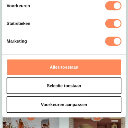
Voorkeuren
Statistieken
Marketing
Dít is vakantie op z’n mooist!
Bij Camping Huttopia De Roos spelen kinderen
eindeloos in de natuur, bouwen ze hutten, spetteren ze
Alles toestaan
in de Vecht en beleven ze elke dag een nieuw
avontuur. Een paradijs voor jonge ontdekkers én een
plek waar ouders helemaal tot rust komen.
Selectie toestaan
Bekijk Huttopia de Roos
Voorkeuren aanpassen