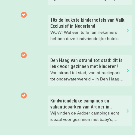
gezinsvakantie!
10x de leukste kinderhotels van Valk
Exclusief in Nederland
WOW! Wat een toffe familiekamers
hebben deze kindvriendelijke hotels!
Hier wil je toch meteen eens een
nachtje slapen? Bekijk snel deze 10
kinderhotels van Valk Exclusief en
Den Haag van strand tot stad: dit is
boek een heerlijk nachtje weg met je
leuk voor gezinnen met kinderen!
kind(eren).
Van strand tot stad, van attractiepark
tot onderwaterwereld – in Den Haag
beleef je de leukste avonturen met
kinderen. En tussendoor? Even
ontspannen met een lekkere lunch op
Kindvriendelijke campings en
het strand en een duik in zee. Heerlijk!
vakantieparken van Ardoer in
Nederland
Wij vinden de Ardoer campings echt
ideaal voor gezinnen met baby’s,
peuters en oudere kinderen. Lees hier
waarom!