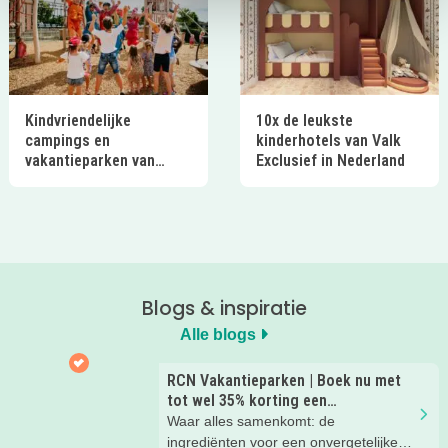
Kindvriendelijke
10x de leukste
campings en
kinderhotels van Valk
vakantieparken van
Exclusief in Nederland
Ardoer in Nederland
Blogs & inspiratie
Alle blogs
RCN Vakantieparken | Boek nu met
tot wel 35% korting een
zomervakantie!
Waar alles samenkomt: de
ingrediënten voor een onvergetelijke