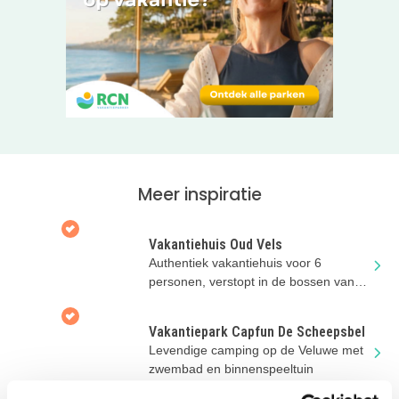
privé sanitair aangelegd. Huur je liever een
accommodatie? Er zijn stacaravans, chalets en
trekkersthutten te huur.
Dagje uit!
Wil je eens een dagje weg? Avonturenpark Hellendoorn is
dichtbij!
Krijg je na het zien van onderstaand filmpje al zin in
Meer inspiratie
vakantie? Klik door naar de website om te reserveren!
Vakantiehuis Oud Vels
Authentiek vakantiehuis voor 6
personen, verstopt in de bossen van
een prachtig landgoed!
Vakantiepark Capfun De Scheepsbel
Levendige camping op de Veluwe met
zwembad en binnenspeeltuin