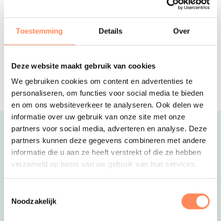
Drentse Weelde
Gezellige safaritenten en duurzame,
Toestemming
Details
Over
splinternieuwe vakantiehuizen op een
vakantiepark in de natuur
De Kleine Wolf
Deze website maakt gebruik van cookies
5-sterren familiecamping met een
palmbomen strandje, mooie
We gebruiken cookies om content en advertenties te
kampeerplaatsen en luxe
personaliseren, om functies voor social media te bieden
accommodaties
en om ons websiteverkeer te analyseren. Ook delen we
informatie over uw gebruik van onze site met onze
partners voor social media, adverteren en analyse. Deze
Uitgelicht
partners kunnen deze gegevens combineren met andere
informatie die u aan ze heeft verstrekt of die ze hebben
verzameld op basis van uw gebruik van hun services.
Toestemmingsselectie
Noodzakelijk