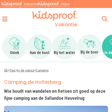
Vakantie
Menu
Ga naar Uniek
Ga naar Aan de kust
Ga naar Bij het water
Ga naar Bij 
Bij de boer
Uniek
Aan de kust
Bij het water
In d
Tips
In de natuur
Camping
Camping de Holterberg
Wie houdt van wandelen en fietsen zit goed op deze
fijne camping aan de Sallandse Heuvelrug