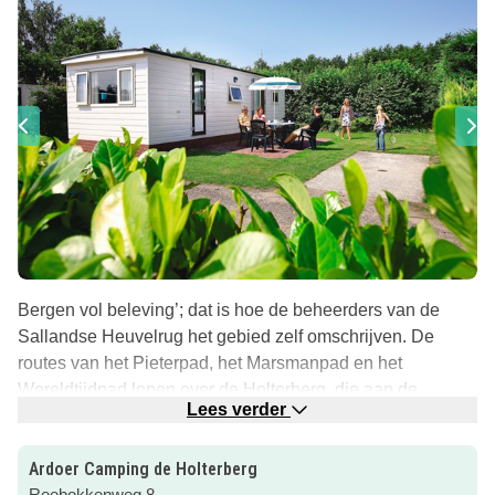
Bergen vol beleving’; dat is hoe de beheerders van de
Sallandse Heuvelrug het gebied zelf omschrijven. De
routes van het Pieterpad, het Marsmanpad en het
Wereldtijdpad lopen over de Holterberg, die aan de
Lees verder
zuidkant van dit natuurgebied ligt. Het hoogteverschil
maakt dit ook een geweldige plek om te mountainbiken.
Ardoer Camping de Holterberg
Na een flinke wandeling of fietstocht kun je lekker
Reebokkenweg 8