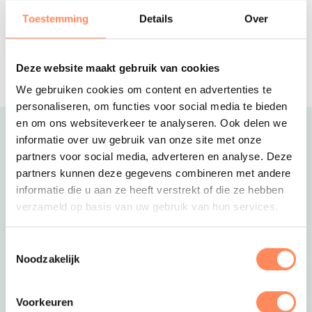
kampeerplaatsen en luxe
Toestemming
Details
Over
accommodaties
Vakantiepark Capfun De Scheepsbel
Levendige camping op de Veluwe met
zwembad en binnenspeeltuin
Deze website maakt gebruik van cookies
We gebruiken cookies om content en advertenties te
personaliseren, om functies voor social media te bieden
en om ons websiteverkeer te analyseren. Ook delen we
Uitgelicht
informatie over uw gebruik van onze site met onze
partners voor social media, adverteren en analyse. Deze
partners kunnen deze gegevens combineren met andere
informatie die u aan ze heeft verstrekt of die ze hebben
verzameld op basis van uw gebruik van hun services.
Toestemmingsselectie
Noodzakelijk
Voorkeuren