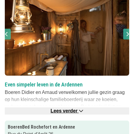
Even simpeler leven in de Ardennen
Boeren Didier en Arnaud verwelkomen jullie gezin graag
op hun kleinschalige familieboerderij waar ze koeien,
varkens en schapen groot brengen. De boerderij ligt op
Lees verder
een rustige plek en is zeer kleinschalig met maar 6
tenthuisjes die alle zes een adembenemend uitzicht op het
BoerenBed Rochefort en Ardenne
bos hebben.
Rue du Point-d'Arrêt 26