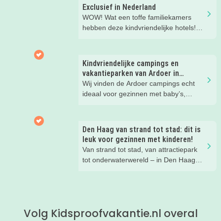
Exclusief in Nederland
WOW! Wat een toffe familiekamers
hebben deze kindvriendelijke hotels!
Hier wil je toch meteen eens een
nachtje slapen? Bekijk snel deze 10
kinderhotels van Valk Exclusief en
Kindvriendelijke campings en
boek een heerlijk nachtje weg met je
vakantieparken van Ardoer in
kind(eren).
Nederland
Wij vinden de Ardoer campings echt
ideaal voor gezinnen met baby’s,
peuters en oudere kinderen. Lees hier
waarom!
Den Haag van strand tot stad: dit is
leuk voor gezinnen met kinderen!
Van strand tot stad, van attractiepark
tot onderwaterwereld – in Den Haag
beleef je de leukste avonturen met
kinderen. En tussendoor? Even
ontspannen met een lekkere lunch op
het strand en een duik in zee. Heerlijk!
Volg Kidsproofvakantie.nl overal