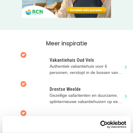
Al zin gekregen in een trip naar de Ardennen? Klik door
naar de website van de boerencamping in België en check
de beschikbaarheid!
Meer inspiratie
Vakantiehuis Oud Vels
Authentiek vakantiehuis voor 6
personen, verstopt in de bossen van
een prachtig landgoed!
Drentse Weelde
Gezellige safaritenten en duurzame,
splinternieuwe vakantiehuizen op een
vakantiepark in de natuur
De Kleine Wolf
5-sterren familiecamping met een
palmbomen strandje, mooie