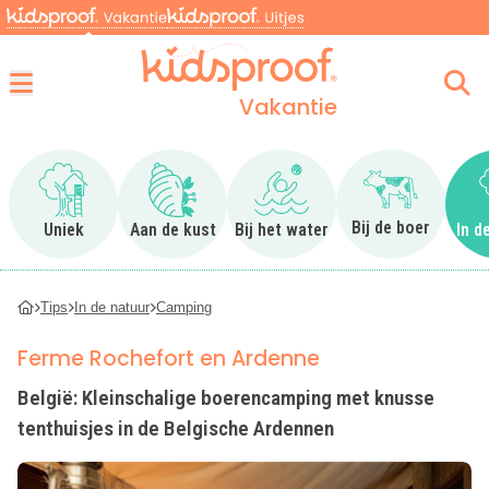
Vakantie
Menu
Ga naar Uniek
Ga naar Aan de kust
Ga naar Bij het water
Ga naar Bij 
Bij de boer
Uniek
Aan de kust
Bij het water
In d
Tips
In de natuur
Camping
Ferme Rochefort en Ardenne
België: Kleinschalige boerencamping met knusse
tenthuisjes in de Belgische Ardennen