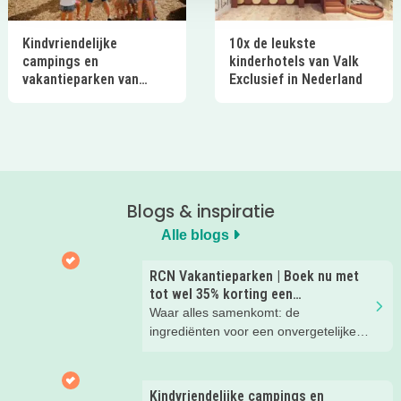
Kindvriendelijke
10x de leukste
campings en
kinderhotels van Valk
vakantieparken van
Exclusief in Nederland
Ardoer in Nederland
Blogs & inspiratie
Alle blogs
RCN Vakantieparken | Boek nu met
tot wel 35% korting een
zomervakantie!
Waar alles samenkomt: de
ingrediënten voor een onvergetelijke
gezinsvakantie!
Kindvriendelijke campings en