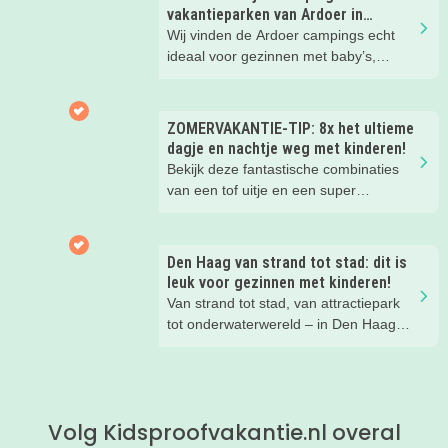
vakantieparken van Ardoer in
Nederland
Wij vinden de Ardoer campings echt
ideaal voor gezinnen met baby’s,
peuters en oudere kinderen. Lees hier
waarom!
ZOMERVAKANTIE-TIP: 8x het ultieme
dagje en nachtje weg met kinderen!
Bekijk deze fantastische combinaties
van een tof uitje en een super
kinderhotel! Ideaal voor een mini-break
tijdens deze zomervakantie met je
(klein)kind!
Den Haag van strand tot stad: dit is
leuk voor gezinnen met kinderen!
Van strand tot stad, van attractiepark
tot onderwaterwereld – in Den Haag
beleef je de leukste avonturen met
kinderen. En tussendoor? Even
ontspannen met een lekkere lunch op
het strand en een duik in zee. Heerlijk!
Volg Kidsproofvakantie.nl overal