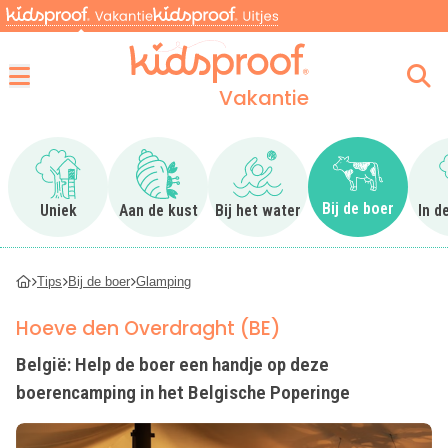
Vakantie
Menu
Ga naar Uniek
Ga naar Aan de kust
Ga naar Bij het water
Ga naar Bij 
Bij de boer
Uniek
Aan de kust
Bij het water
In d
Tips
Bij de boer
Glamping
Hoeve den Overdraght (BE)
België: Help de boer een handje op deze
boerencamping in het Belgische Poperinge