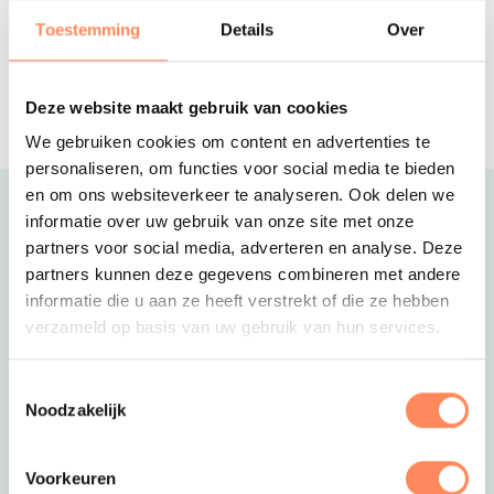
kinderen
Toestemming
Details
Over
Boer’gondisch overnachten
Deze knusse boerderijcamping is
ideaal voor families met kinderen
Deze website maakt gebruik van cookies
tussen de 0-10 jaar.
We gebruiken cookies om content en advertenties te
personaliseren, om functies voor social media te bieden
en om ons websiteverkeer te analyseren. Ook delen we
Uitgelicht
informatie over uw gebruik van onze site met onze
partners voor social media, adverteren en analyse. Deze
partners kunnen deze gegevens combineren met andere
informatie die u aan ze heeft verstrekt of die ze hebben
verzameld op basis van uw gebruik van hun services.
Toestemmingsselectie
Noodzakelijk
Voorkeuren