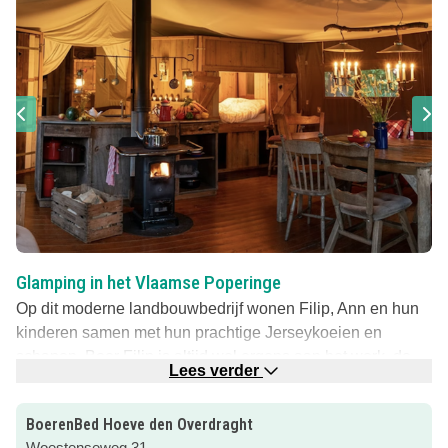
Glamping in het Vlaamse Poperinge
Op dit moderne landbouwbedrijf wonen Filip, Ann en hun
kinderen samen met hun prachtige Jerseykoeien en
schapen. Boer Filip is altijd wel ergens aan het werk, de
Lees verder
kinderen mogen hem helpen bij het voeren van de
melkkoeien, bij het binnenhalen van gras en stro en met
BoerenBed Hoeve den Overdraght
het veldwerk.
Woestenseweg 31