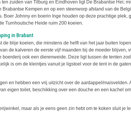
 ten zuiden van Tilburg en Eindhoven ligt De Brabantse Hei; m
e Brabantse Kempen en op een steenworp afstand van de Belg
s. Boer Johnny en boerin Inge houden op deze prachtige plek, 
de Turnhoutsche Heide ruim 200 koeien.
ping in Brabant
 de blije koeien, die minstens de helft van het jaar buiten lope
van de kalveren de eerste vijf maanden bij de moeder blijven, v
e boerderij ook een dierenweide. Deze ligt tussen de tenten zod
lijk is om de kleintjes vanuit je ligstoel voor de tent in de gaten
gen en hebben een vrij uitzicht over de aardappel/maisvelden. 
 van eigen toilet, beschikking over een douche en een kachel om
ijwinkel, maar als je eens geen zin hebt om te koken sluit je l