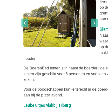
Even
op d
gren
aan 
Glam
Naast
waar
op d
makke
houden.
De BoerenBed tenten zijn naast de boerderij gele
tenten zijn geschikt voor 6 personen en voorzien
koken.
Voor de boodschappen kun je terecht in de boerder
aan bij de pizza avond.
Leuke uitjes vlakbij Tilburg