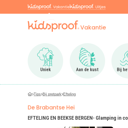
Vakantie
Ga naar Uniek
Ga naar Aan de kus
Uniek
Aan de kust
Bij h
Tips
Bij pretpark
Efteling
De Brabantse Hei
EFTELING EN BEEKSE BERGEN- Glamping in com