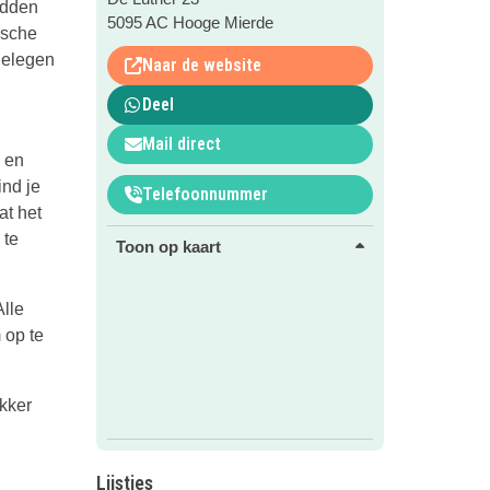
idden
5095 AC Hooge Mierde
ische
gelegen
Naar de website
Deel
Mail direct
n en
ind je
Telefoonnummer
at het
 te
Toon op kaart
Alle
 op te
ekker
Lijstjes