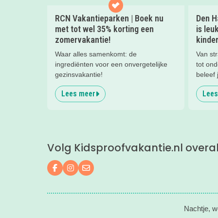
RCN Vakantieparken | Boek nu
Den Ha
met tot wel 35% korting een
is leu
zomervakantie!
kinder
Waar alles samenkomt: de
Van str
ingrediënten voor een onvergetelijke
tot on
gezinsvakantie!
beleef 
kinder
Lees meer
Lees
ontspa
het str
Volg Kidsproofvakantie.nl overa
Volg ons op Facebook
Volg ons op Instagram
Mail ons
Nachtje, w