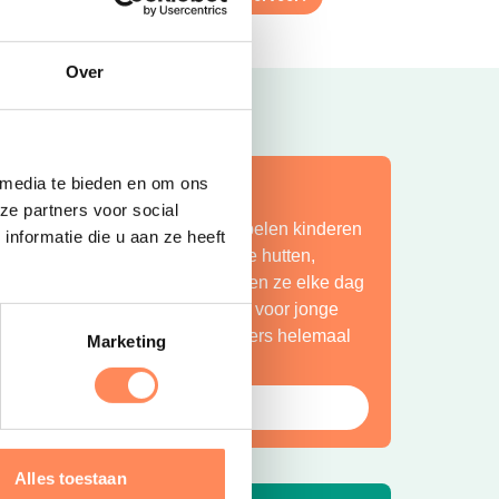
Over
 media te bieden en om ons
ít is vakantie op z’n mooist!
ze partners voor social
ij Camping Huttopia De Roos spelen kinderen
nformatie die u aan ze heeft
indeloos in de natuur, bouwen ze hutten,
petteren ze in de Vecht en beleven ze elke dag
en nieuw avontuur. Een paradijs voor jonge
ntdekkers én een plek waar ouders helemaal
Marketing
ot rust komen.
Bekijk Huttopia de Roos
Alles toestaan