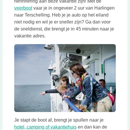
herinnering aan deze vakantie zijn! Met de
Deze link opent in een nieuwe tab
veerboot
vaar je in ongeveer 2 uur van Harlingen
naar Terschelling. Heb je je auto op het eiland
niet nodig en wil je er sneller zijn? Ga dan voor
de sneldienst, die brengt je in 45 minuten naar je
vakantie adres.
Je stapt de boot af, brengt je spullen naar je
Deze link opent in een ni
hotel, camping of vakantiehuis
en dan kan de