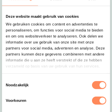
zoek te gaan naar de grijze zeehond. Als je in
een sportieve bui bent kan dat zelfs per kano!
Deze website maakt gebruik van cookies
Ook gaaf is het om het zeehonden spotten te
combineren met garnalenvissen op een viskotter.
We gebruiken cookies om content en advertenties te
Je ziet en leert er veel!
personaliseren, om functies voor social media te bieden
en om ons websiteverkeer te analyseren. Ook delen we
informatie over uw gebruik van onze site met onze
partners voor social media, adverteren en analyse. Deze
partners kunnen deze gegevens combineren met andere
informatie die u aan ze heeft verstrekt of die ze hebben
verzameld op basis van uw gebruik van hun services.
Huifkartocht of Ezeltocht
Deze link op
Een koetsier vertelt je tijdens je
huifkartocht
alles
Toestemmingsselectie
over het eiland. Wil je de excursie combineren
Noodzakelijk
met wadlopen? Of met strandjutten? Of kies je
voor een ‘volle maan’ tocht…
Voorkeuren
Ontdek je het eiland liever te voet? Neem
Deze link opent in een nieuwe tab
gezellig een
ezeltje
mee! Deze draagt graag je