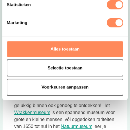
Statistieken
picknick of een kind. Lieve beestjes, lang niet zo
eigenwijs en koppig als men denkt!
Marketing
Alles toestaan
Naast de leuke excursies biedt Terschelling nog
Selectie toestaan
veel meer, bezoek bijvoorbeeld een leuk
museum!
Voorkeuren aanpassen
Wrakkenmuseum en Natuurmuseum
Is het even wat minder lekker weer? Er is
gelukkig binnen ook genoeg te ontdekken! Het
Deze link opent in een nieuwe tab
Wrakkenmuseum
is een spannend museum voor
grote en kleine mensen, vól opgedoken rariteiten
Deze link opent i
van 1650 tot nu! In het
Natuurmuseum
leer je