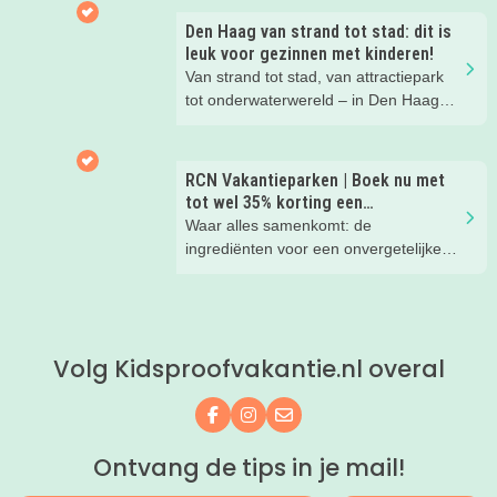
kinderhotels van Valk Exclusief en
Den Haag van strand tot stad: dit is
boek een heerlijk nachtje weg met je
leuk voor gezinnen met kinderen!
kind(eren).
Van strand tot stad, van attractiepark
tot onderwaterwereld – in Den Haag
beleef je de leukste avonturen met
kinderen. En tussendoor? Even
ontspannen met een lekkere lunch op
RCN Vakantieparken | Boek nu met
het strand en een duik in zee. Heerlijk!
tot wel 35% korting een
zomervakantie!
Waar alles samenkomt: de
ingrediënten voor een onvergetelijke
gezinsvakantie!
Volg Kidsproofvakantie.nl overal
Volg ons op Facebook
Volg ons op Instagram
Mail ons
Ontvang de tips in je mail!