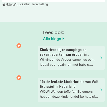
Blogs
Bucketlist Terschelling
Lees ook:
Alle blogs
Kindvriendelijke campings en
vakantieparken van Ardoer in
Nederland
Wij vinden de Ardoer campings echt
ideaal voor gezinnen met baby’s,
peuters en oudere kinderen. Lees hier
waarom!
10x de leukste kinderhotels van Valk
Exclusief in Nederland
WOW! Wat een toffe familiekamers
hebben deze kindvriendelijke hotels!
Hier wil je toch meteen eens een
nachtje slapen? Bekijk snel deze 10