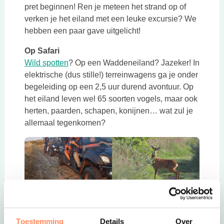
pret beginnen! Ren je meteen het strand op of
verken je het eiland met een leuke excursie? We
hebben een paar gave uitgelicht!
Op Safari
Deze link opent in een nieuwe tab
Wild spotten
? Op een Waddeneiland? Jazeker! In
elektrische (dus stille!) terreinwagens ga je onder
begeleiding op een 2,5 uur durend avontuur. Op
het eiland leven wel 65 soorten vogels, maar ook
herten, paarden, schapen, konijnen… wat zul je
allemaal tegenkomen?
Garnalen vissen en Zeehonden spotten
Deze link opent in een
Je kunt
verschillende boottochten
boeken om op
Toestemming
Details
Over