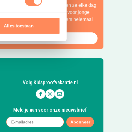
petteren ze in de Vecht en beleven ze elke dag
en nieuw avontuur. Een paradijs voor jonge
ntdekkers én een plek waar ouders helemaal
Alles toestaan
ot rust komen.
Bekijk Huttopia de Roos
Volg Kidsproofvakantie.nl
Volg ons op Facebook
Volg ons op Instagram
Mail ons
Meld je aan voor onze nieuwsbrief
Abonneer