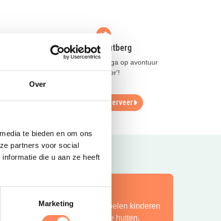
Vakantiedorp de Jutberg
Slaap in een 'Pod' en ga op avontuur
aan
met de 'Jutberg Ranger'!
!
Over
Lees meer
Reserveer
 media te bieden en om ons
ze partners voor social
nformatie die u aan ze heeft
ít is vakantie op z’n mooist!
Marketing
ij Camping Huttopia De Roos spelen kinderen
indeloos in de natuur, bouwen ze hutten,