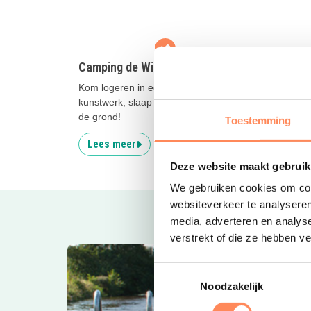
Camping de Wildhoeve
Stayo
Kom logeren in een driedelig
Logeer
kunstwerk; slaap op hoogte en relax op
een kwa
de grond!
Hollan
Toestemming
Lees meer
Lees
Deze website maakt gebruik
We gebruiken cookies om cont
websiteverkeer te analyseren
media, adverteren en analys
verstrekt of die ze hebben v
Toestemmingsselectie
Noodzakelijk