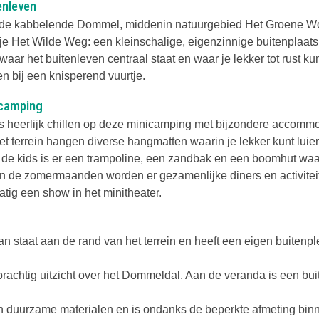
enleven
de kabbelende Dommel, middenin natuurgebied Het Groene W
 je Het Wilde Weg: een kleinschalige, eigenzinnige buitenplaats
waar het buitenleven centraal staat en waar je lekker tot rust ku
n bij een knisperend vuurtje.
camping
is heerlijk chillen op deze minicamping met bijzondere accommo
et terrein hangen diverse hangmatten waarin je lekker kunt luie
 de kids is er een trampoline, een zandbak en een boomhut waa
In de zomermaanden worden er gezamenlijke diners en activitei
tig een show in het minitheater.
 staat aan de rand van het terrein en heeft een eigen buitenpl
 prachtig uitzicht over het Dommeldal. Aan de veranda is een bu
n duurzame materialen en is ondanks de beperkte afmeting bin