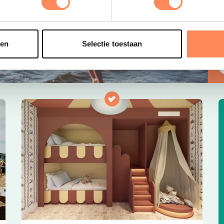
s
e
o
sen
Selectie toestaan
t