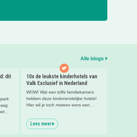
Alle blogs
: dit
10x de leukste kinderhotels van
Valk Exclusief in Nederland
WOW! Wat een toffe familiekamers
hebben deze kindvriendelijke hotels!
epark
Hier wil je toch meteen eens een
Haag
nachtje slapen? Bekijk snel deze 10
met
kinderhotels van Valk Exclusief en boek
Lees meer
een heerlijk nachtje weg met je
nch op
kind(eren).
erlijk!