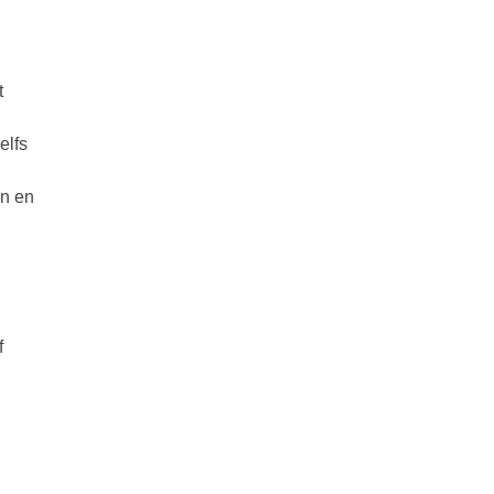
t
elfs
en en
f