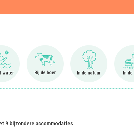
t
Ga naar Bij het water
Ga naar Bij de boer
Ga naar In de natuur
Bij de boer
et water
In de natuur
In de
met 9 bijzondere accommodaties