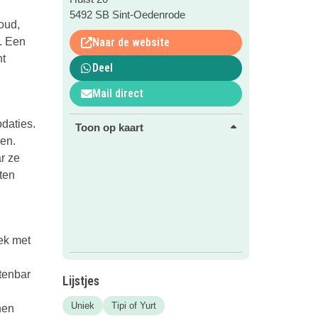
5492 SB Sint-Oedenrode
oud,
. Een
Naar de website
nt
Deel
Mail direct
daties.
Toon op kaart
ren.
r ze
ten
ek met
itenbar
Lijstjes
Uniek
Tipi of Yurt
nen