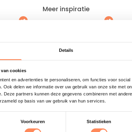
Meer inspiratie
kay Heemskerk
Familiehotel HUP
 in een 13e eeuws kasteel, op
Het sportiefste familiehotel van
rtiertje rijden vanaf het Noord-
Nederland; met wel 10.000m2 
dse strand!
sport, fun en wellness faciliteiten
Details
 meer
Lees meer
 van cookies
ent en advertenties te personaliseren, om functies voor social
. Ook delen we informatie over uw gebruik van onze site met on
Uitgelicht
e. Deze partners kunnen deze gegevens combineren met andere i
erzameld op basis van uw gebruik van hun services.
D
Voorkeuren
Statistieken
B
e