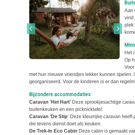
Buit
Aan 
vind
plek 
kome
Mini
Het 
Op h
Voor
met hun nieuwe vriendjes lekker kunnen spelen. 
georganiseerd. Voor de kinderen is er dan regelma
Bijzondere accommodaties
Caravan ‘Het Hart’
Deze sprookjesachtige caravan
buitenkeuken en een picknicktafel.
Caravan ‘De Stip
‘ Deze kleurrijke caravan heeft
die tevens dienst doet als keuken.
De Trek-In Eco Cabin
Deze cabin is gemaakt va