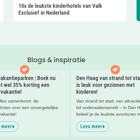
10x de leukste kinderhotels van Valk
Exclusief in Nederland
Blogs & inspiratie
akantieparken | Boek nu
Den Haag van strand tot stad
t wel 35% korting een
is leuk voor gezinnen met
vakantie!
kinderen!
lles samenkomt: de
Van strand tot stad, van attracti
ënten voor een onvergetelijke
tot onderwaterwereld – in Den 
vakantie!
beleef je de leukste avonturen 
kinderen. En tussendoor? Even
 meer
Lees meer
ontspannen met een lekkere lu
het strand en een duik in zee. He