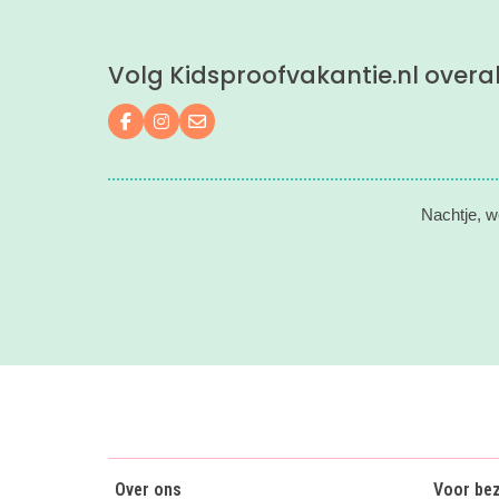
Volg Kidsproofvakantie.nl overa
Volg ons op Facebook
Volg ons op Instagram
Mail ons
Nachtje, w
Over ons
Voor be