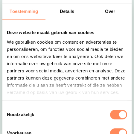
Deze link opent in een nieuwe tab
Meneer Peer
in hartje Utrecht! Kinderen zijn er
zeer welkom, er is voor hen een leuke speelhoek
Toestemming
Details
Over
ingericht. Geniet van verse broodjes,
zelfgemaakte taarten en borrelplateaus!
Deze website maakt gebruik van cookies
We gebruiken cookies om content en advertenties te
personaliseren, om functies voor social media te bieden
en om ons websiteverkeer te analyseren. Ook delen we
informatie over uw gebruik van onze site met onze
partners voor social media, adverteren en analyse. Deze
partners kunnen deze gegevens combineren met andere
informatie die u aan ze heeft verstrekt of die ze hebben
verzameld op basis van uw gebruik van hun services.
Toestemmingsselectie
De Rechtbank
Noodzakelijk
Deze link opent in een nieuwe tab
De Rechtbank
is een begrip in Utrecht, ouders
waarderen het omheinde terras met
buitenspeelgoed voor de kinderen en het
Voorkeuren