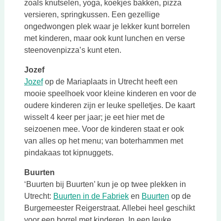
zoals knutselen, yoga, koekjes bakken, pizza
versieren, springkussen. Een gezellige
ongedwongen plek waar je lekker kunt borrelen
met kinderen, maar ook kunt lunchen en verse
steenovenpizza’s kunt eten.
Jozef
Deze link opent in een nieuwe tab
Jozef
op de Mariaplaats in Utrecht heeft een
mooie speelhoek voor kleine kinderen en voor de
oudere kinderen zijn er leuke spelletjes. De kaart
wisselt 4 keer per jaar; je eet hier met de
seizoenen mee. Voor de kinderen staat er ook
van alles op het menu; van boterhammen met
pindakaas tot kipnuggets.
Buurten
‘Buurten bij Buurten’ kun je op twee plekken in
Deze link opent in een ni
Deze link open
Utrecht:
Buurten in de Fabriek
en
Buurten
op de
Burgemeester Reigerstraat. Allebei heel geschikt
voor een borrel met kinderen. In een leuke