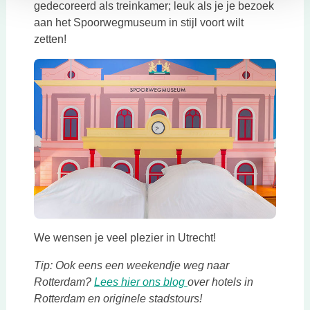
gedecoreerd als treinkamer; leuk als je je bezoek
aan het Spoorwegmuseum in stijl voort wilt
zetten!
Deze link opent in een nieuwe tab
We wensen je veel plezier in Utrecht!
Tip: Ook eens een weekendje weg naar
Deze link opent in een n
Rotterdam?
Lees hier ons blog
over hotels in
Rotterdam en originele stadstours!