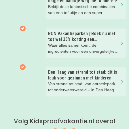
dagje en nachtje weg met kinderen!
Bekijk deze fantastische combinaties
van een tof uitje en een super
kinderhotel! Ideaal voor een mini-break
tijdens deze zomervakantie met je
(klein)kind!
RCN Vakantieparken | Boek nu met
tot wel 35% korting een
zomervakantie!
Waar alles samenkomt: de
ingrediënten voor een onvergetelijke
gezinsvakantie!
Den Haag van strand tot stad: dit is
leuk voor gezinnen met kinderen!
Van strand tot stad, van attractiepark
tot onderwaterwereld – in Den Haag
beleef je de leukste avonturen met
kinderen. En tussendoor? Even
ontspannen met een lekkere lunch op
het strand en een duik in zee. Heerlijk!
Volg Kidsproofvakantie.nl overal