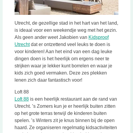
Utrecht, de gezellige stad in het hart van het land,
is ideaal voor een weekendje weg met het gezin.
Als geen ander weet Jakobien van
Kidsproof
Deze link opent in een nieuwe tab
Utrecht
dat er ontzettend veel leuks te doen is
voor kinderen! Aan het eind van een dag leuke
dingen doen is het heerlijk om ergens neer te
strijken waar je lekker kunt borrelen en waar je
kids zich goed vermaken. Deze zes plekken
lenen zich daar fantastisch voor!
Loft 88
Deze link opent in een nieuwe tab
Loft 88
is een heerlijk restaurant aan de rand van
Utrecht. ’s Zomers kun je er heerlijk buiten zitten
op het grote terras terwijl de kinderen buiten
spelen. ’s Winters zit je knus binnen bij de open
haard. Ze organiseren regelmatig kidsactiviteiten