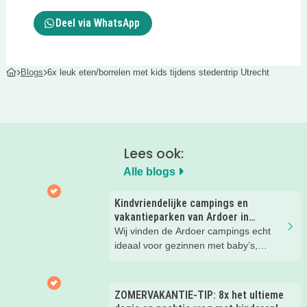
Deel via WhatsApp
Blogs
6x leuk eten/borrelen met kids tijdens stedentrip Utrecht
Lees ook:
Alle blogs
Kindvriendelijke campings en
vakantieparken van Ardoer in
Nederland
Wij vinden de Ardoer campings echt
ideaal voor gezinnen met baby’s,
peuters en oudere kinderen. Lees hier
waarom!
ZOMERVAKANTIE-TIP: 8x het ultieme