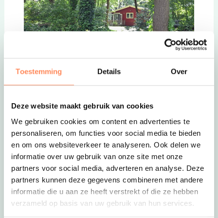
Toestemming
Details
Over
Erve Woolderink
Overnachten bij de boer wordt wel héél leuk als
je blijft slapen in een hooiberg! Maar… dan wél
Deze website maakt gebruik van cookies
een hele luxe hoor, met vaatwasser, internet en
We gebruiken cookies om content en advertenties te
zelfs een Finse sauna. Op het boerenerf kunnen
personaliseren, om functies voor social media te bieden
kinderen veilig spelen en spelenderwijs meer
en om ons websiteverkeer te analyseren. Ook delen we
over de natuur en de dieren leren.
Bekijk Erve
informatie over uw gebruik van onze site met onze
Deze link opent in een nieuwe tab
Woolderink.
partners voor social media, adverteren en analyse. Deze
partners kunnen deze gegevens combineren met andere
informatie die u aan ze heeft verstrekt of die ze hebben
verzameld op basis van uw gebruik van hun services.