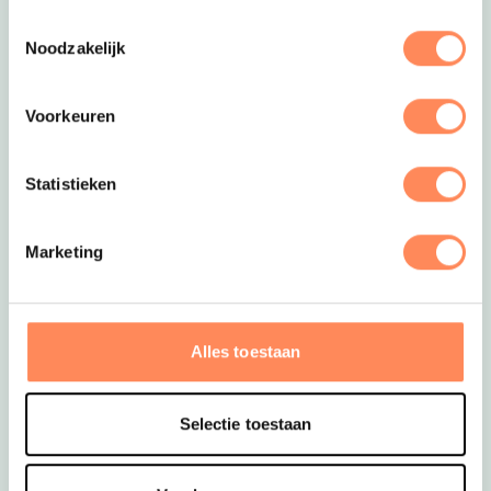
Toestemmingsselectie
Noodzakelijk
Voorkeuren
Statistieken
Huize Nuis
Midden in de weilanden van Noordbeemster ligt
deze prachtige stolpboerderij met gastenverblijf
Marketing
voor 6 personen. Er kan nog een babybedje bij
indien nodig! Omgeven door water en
Werelderfgoed natuurschoon kom je helemaal tot
Alles toestaan
tust. De kinderen overigens niet hoor; die mogen
de handjes uit de mouwen steken op de
boerderij! Er is altijd wel een klusje of een dier
Selectie toestaan
dat verzorgd moet worden!
Lees meer over Huize
Deze link opent in een nieuwe tab
Nuis