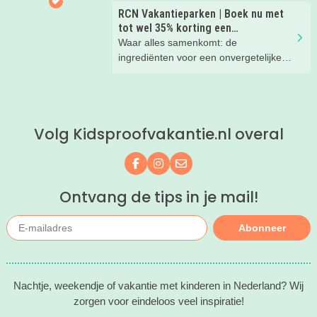
RCN Vakantieparken | Boek nu met
tot wel 35% korting een
zomervakantie!
Waar alles samenkomt: de
ingrediënten voor een onvergetelijke
gezinsvakantie!
Volg Kidsproofvakantie.nl overal
Volg ons op Facebook
Volg ons op Instagram
Mail ons
Ontvang de tips in je mail!
Abonneer
Nachtje, weekendje of vakantie met kinderen in Nederland? Wij
zorgen voor eindeloos veel inspiratie!