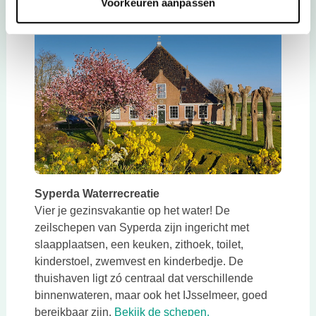
Voorkeuren aanpassen
Deze link opent in een nieuwe tab
Syperda Waterrecreatie
Vier je gezinsvakantie op het water! De
zeilschepen van Syperda zijn ingericht met
slaapplaatsen, een keuken, zithoek, toilet,
kinderstoel, zwemvest en kinderbedje. De
thuishaven ligt zó centraal dat verschillende
binnenwateren, maar ook het IJsselmeer, goed
Deze link opent in e
bereikbaar zijn.
Bekijk de schepen.