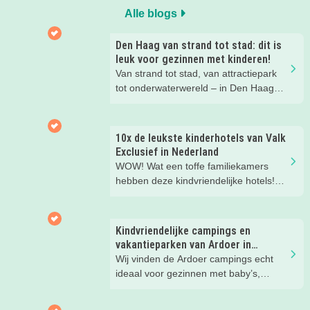
Alle blogs
Den Haag van strand tot stad: dit is
leuk voor gezinnen met kinderen!
Van strand tot stad, van attractiepark
tot onderwaterwereld – in Den Haag
beleef je de leukste avonturen met
kinderen. En tussendoor? Even
ontspannen met een lekkere lunch op
10x de leukste kinderhotels van Valk
het strand en een duik in zee. Heerlijk!
Exclusief in Nederland
WOW! Wat een toffe familiekamers
hebben deze kindvriendelijke hotels!
Hier wil je toch meteen eens een
nachtje slapen? Bekijk snel deze 10
kinderhotels van Valk Exclusief en
Kindvriendelijke campings en
boek een heerlijk nachtje weg met je
vakantieparken van Ardoer in
kind(eren).
Nederland
Wij vinden de Ardoer campings echt
ideaal voor gezinnen met baby’s,
peuters en oudere kinderen. Lees hier
waarom!