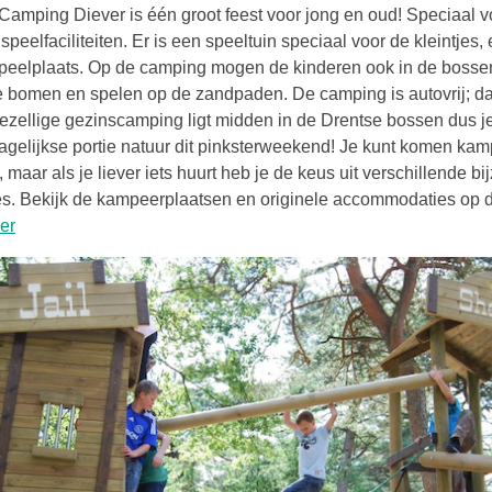
amping Diever is één groot feest voor jong en oud! Speciaal v
 speelfaciliteiten. Er is een speeltuin speciaal voor de kleintjes,
peelplaats. Op de camping mogen de kinderen ook in de bosse
e bomen en spelen op de zandpaden. De camping is autovrij; da
gezellige gezinscamping ligt midden in de Drentse bossen dus j
agelijkse portie natuur dit pinksterweekend! Je kunt komen kam
 maar als je liever iets huurt heb je de keus uit verschillende b
. Bekijk de kampeerplaatsen en originele accommodaties op 
Deze link opent in een nieuwe tab
er