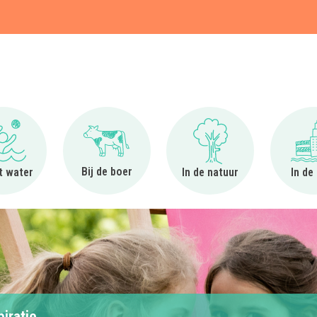
t
Ga naar Bij het water
Ga naar Bij de boer
Ga naar In de natuur
Bij de boer
et water
In de natuur
In de
piratie