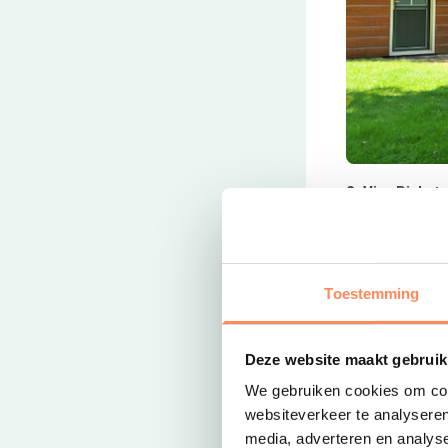
Deze link open
2. Vier Pinks
Op dit vakant
comfortplaats
safaritent tot
gezinnen. Kom
Toestemming
verblijven! De
waterspeeltui
Deze website maakt gebruik
bungalowpark
We gebruiken cookies om cont
websiteverkeer te analyseren
media, adverteren en analys