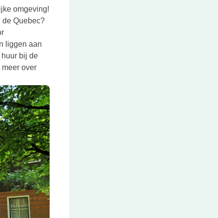
ijke omgeving!
o, de Quebec?
or
en liggen aan
huur bij de
s meer over