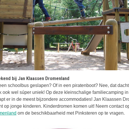
nt in een nieuwe tab
ekend bij Jan Klaassen Dromenland
 een schoolbus geslapen? Of in een piratenboot? Nee, dat dacht
ijk ook wel súper uniek! Op deze kleinschalige familiecamping i
laapt er in de meest bijzondere accommodaties! Jan Klaassen D
cht op jonge kinderen. Kinderdromen komen uit! Neem contact 
Deze link opent in een nieuwe tab
menland
om de beschikbaarheid met Pinksteren op te vragen.