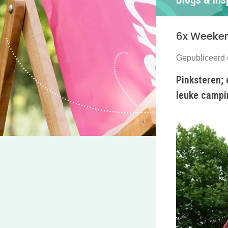
6x Weeken
Gepubliceerd 
Pinksteren; 
leuke campin