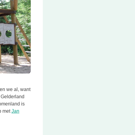
en we al, want
n Gelderland
romenland is
op met
Jan