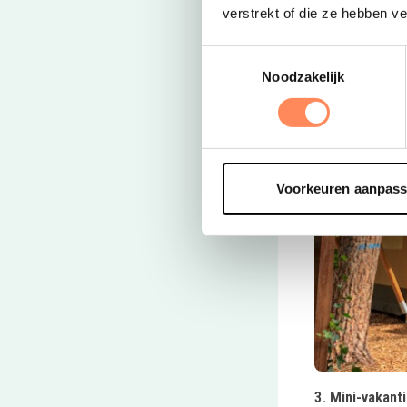
verstrekt of die ze hebben v
Toestemmingsselectie
Noodzakelijk
Voorkeuren aanpas
Deze link open
3. Mini-vakan