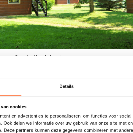
t in een nieuwe tab
teren op Camping Haeghehorst
iepark op de Veluwe kun je met je eigen kampeermiddel kampe
, maar er zijn ook fantastische huuraccommodaties. Deze variër
 een scheepshut, maar er is ook een kinderchalet, speciaal ingeri
 je samen met een bevriend gezin? Dan kun je gezellig in de t
Details
 kinderen zullen zich de hele dag goed vermaken in de speeltui
n, de gamecorner en in het zwembad! Lees meer over
Camping 
 van cookies
Deze link opent in een nieuwe tab
 de Haeghehorst
ent en advertenties te personaliseren, om functies voor social
. Ook delen we informatie over uw gebruik van onze site met on
e. Deze partners kunnen deze gegevens combineren met andere i