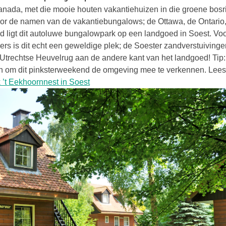
Canada, met die mooie houten vakantiehuizen in die groene bosr
oor de namen van de vakantiebungalows; de Ottawa, de Ontari
id ligt dit autoluwe bungalowpark op een landgoed in Soest. Vo
ers is dit echt een geweldige plek; de Soester zandverstuiving
Utrechtse Heuvelrug aan de andere kant van het landgoed! Tip: 
sen om dit pinksterweekend de omgeving mee te verkennen. Lee
Deze link opent in een nieuwe tab
’t Eekhoornnest in Soest