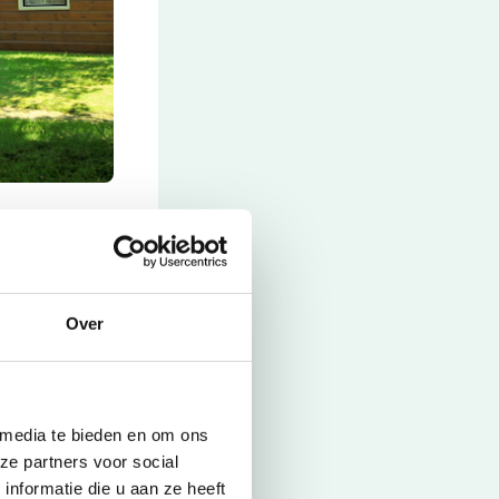
ren op een
en van een
cht voor jonge
weegezinsvilla
Over
nen, de
en
 media te bieden en om ons
ze partners voor social
nformatie die u aan ze heeft