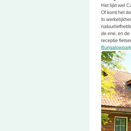
Het lijkt wel 
Of komt het d
In werkelijkhe
natuurliefhebb
de ene, en de 
receptie fiet
Bungalowpark 