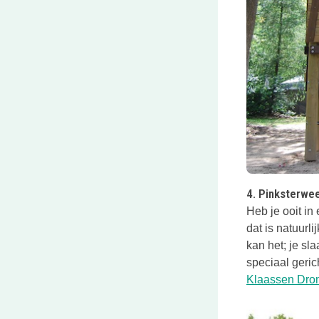
Deze link ope
4. Pinksterwe
Heb je ooit in
dat is natuurl
kan het; je s
speciaal geri
Klaassen Dro