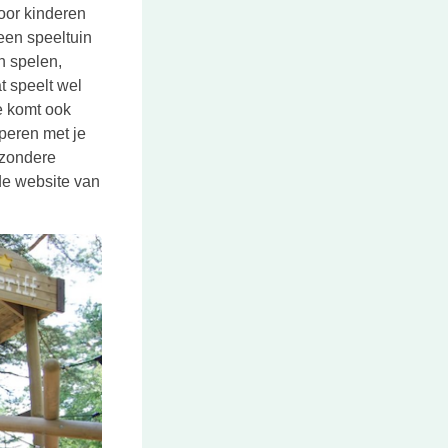
oor kinderen
 een speeltuin
n spelen,
t speelt wel
e komt ook
peren met je
ijzondere
de website van