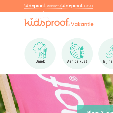
Vakantie
Ga naar Uniek
Ga naar Aan de kus
Uniek
Aan de kust
Bij h
Blogs & ins