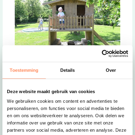
Deze link opent in een nieuwe tab
Toestemming
Details
Over
Zon Zee Strand
Verblijf op dit heerlijke glamping-vakantiepark
Deze website maakt gebruik van cookies
met je gezin in één van de ruim opgezette lodges
We gebruiken cookies om content en advertenties te
die zijn voorzien van een houtkachel. Of kies
personaliseren, om functies voor social media te bieden
voor een appartement met televisie en eigen tuin.
en om ons websiteverkeer te analyseren. Ook delen we
Dit vakantiepark ligt midden in Natuurgebied het
informatie over uw gebruik van onze site met onze
Zwanenwater en op loopafstand van het strand!
partners voor social media, adverteren en analyse. Deze
Lekker even uitwaaien!