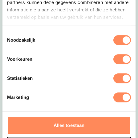
partners kunnen deze gegevens combineren met andere
Deze link op
Lees meer over Duynpark het Zwanenwater
informatie die u aan ze heeft verstrekt of die ze hebben
verzameld op basis van uw gebruik van hun services.
Toestemmingsselectie
Noodzakelijk
Voorkeuren
Statistieken
Deze link opent in een nieuwe tab
Marketing
Hotelboerderij Akkerlust
Beleef het boerenleven én nieuw leven; er zijn op
dit moment veel pasgeboren lammetjes en
Alles toestaan
koeien bij Hotelboerderij Akkerlust! Kids kunnen
lekker rondbanjeren op de boerderij en naar