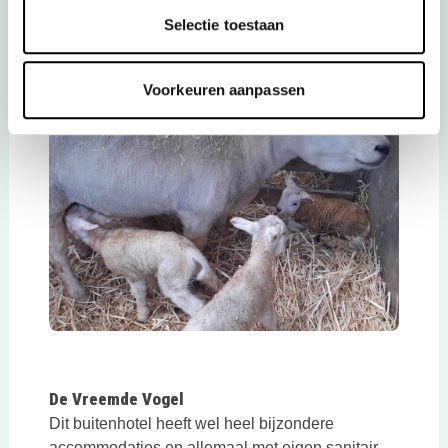
hartenlust skelteren. Huur één van de nostalgisch
Selectie toestaan
ingerichte appartementen, ze zijn van alle
gemakken voorzien! Lente in ’t Groene Hart!
Deze link opent
Lees meer over Hotelboerderij Akkerlust
Voorkeuren aanpassen
Deze link opent in een nieuwe tab
De Vreemde Vogel
Dit buitenhotel heeft wel heel bijzondere
accommodaties en allemaal met eigen sanitair