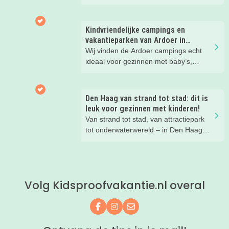
Hier wil je toch meteen eens een
nachtje slapen? Bekijk snel deze 10
kinderhotels van Valk Exclusief en
Kindvriendelijke campings en
boek een heerlijk nachtje weg met je
vakantieparken van Ardoer in
kind(eren).
Nederland
Wij vinden de Ardoer campings echt
ideaal voor gezinnen met baby’s,
peuters en oudere kinderen. Lees hier
waarom!
Den Haag van strand tot stad: dit is
leuk voor gezinnen met kinderen!
Van strand tot stad, van attractiepark
tot onderwaterwereld – in Den Haag
beleef je de leukste avonturen met
kinderen. En tussendoor? Even
ontspannen met een lekkere lunch op
het strand en een duik in zee. Heerlijk!
Volg Kidsproofvakantie.nl overal
Volg ons op Facebook
Volg ons op Instagram
Mail ons