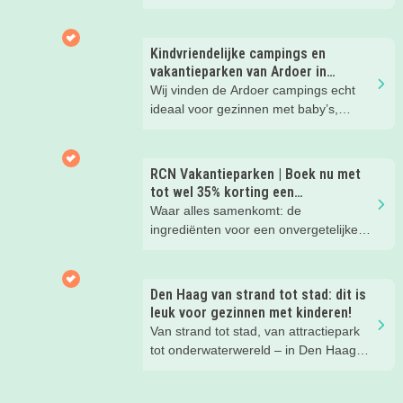
Hier wil je toch meteen eens een
nachtje slapen? Bekijk snel deze 10
kinderhotels van Valk Exclusief en
Kindvriendelijke campings en
boek een heerlijk nachtje weg met je
vakantieparken van Ardoer in
kind(eren).
Nederland
Wij vinden de Ardoer campings echt
ideaal voor gezinnen met baby’s,
peuters en oudere kinderen. Lees hier
waarom!
RCN Vakantieparken | Boek nu met
tot wel 35% korting een
zomervakantie!
Waar alles samenkomt: de
ingrediënten voor een onvergetelijke
gezinsvakantie!
Den Haag van strand tot stad: dit is
leuk voor gezinnen met kinderen!
Van strand tot stad, van attractiepark
tot onderwaterwereld – in Den Haag
beleef je de leukste avonturen met
kinderen. En tussendoor? Even