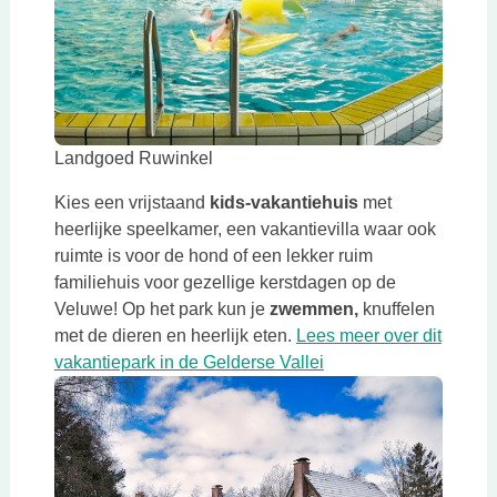
Deze link opent in een nieuwe tab
Landgoed Ruwinkel
Kies een vrijstaand
kids-vakantiehuis
met
heerlijke speelkamer, een vakantievilla waar ook
ruimte is voor de hond of een lekker ruim
familiehuis voor gezellige kerstdagen op de
Veluwe! Op het park kun je
zwemmen,
knuffelen
met de dieren en heerlijk eten.
Lees meer over dit
Deze link opent in ee
vakantiepark in de Gelderse Vallei