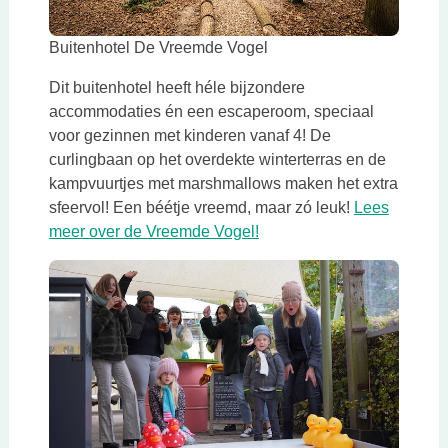
Deze link opent in een nieuwe tab
Buitenhotel De Vreemde Vogel
Dit buitenhotel heeft héle bijzondere
accommodaties én een escaperoom, speciaal
voor gezinnen met kinderen vanaf 4! De
curlingbaan op het overdekte winterterras en de
kampvuurtjes met marshmallows maken het extra
sfeervol! Een béétje vreemd, maar zó leuk!
Lees
Deze link opent in een nie
meer over de Vreemde Vogel!