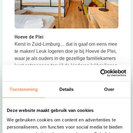
Deze link opent in een nieuwe tab
Hoeve de Plei
Kerst in Zuid-Limburg… dat is gaaf om eens mee
te maken! Leuk logeren doe je bij Hoeve de Plei,
waar je als ouders in de gezellige familiekamers
kunt ontspannen terwijl de kinderen lekker liggen
te slapen op hun eigen verdieping.
Bekijk deze
Deze link opent in een
mooie accommodaties in Limburg
Toestemming
Details
Over
Deze website maakt gebruik van cookies
We gebruiken cookies om content en advertenties te
personaliseren, om functies voor social media te bieden