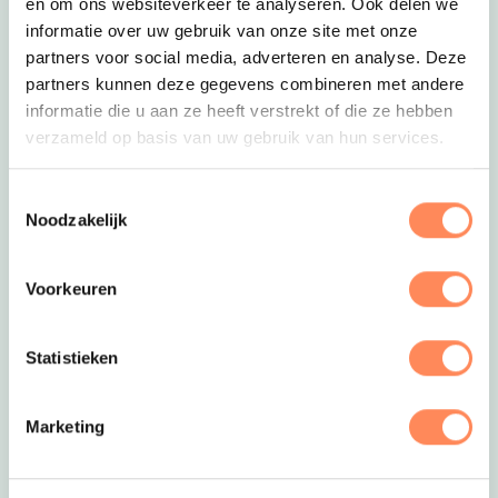
en om ons websiteverkeer te analyseren. Ook delen we
informatie over uw gebruik van onze site met onze
partners voor social media, adverteren en analyse. Deze
partners kunnen deze gegevens combineren met andere
Deze link opent in een nieuwe tab
Buitenverblijf Huiskenshof
informatie die u aan ze heeft verstrekt of die ze hebben
Een mooie oude boerderij in Limburg huisvest
verzameld op basis van uw gebruik van hun services.
hippe, lichte vakantiewoningen voor 2, 4 of 6
personen. Kom je met de hele familie? Huur dan
Toestemmingsselectie
alle kamers en maak gebruik van de
Noodzakelijk
gezamenlijke ruimtes voor een gezellige borrel &
Deze link opent in een nieuwe
diner.
Boek nu met korting!
Voorkeuren
Statistieken
Marketing