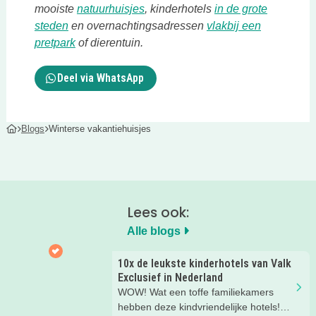
Deze link opent in een nieuwe tab
mooiste
natuurhuisjes
, kinderhotels
in de grote
Deze link opent in een nieuwe tab
steden
en overnachtingsadressen
vlakbij een
Deze link opent in een nieuwe tab
pretpark
of dierentuin.
Deel via WhatsApp
Blogs
Winterse vakantiehuisjes
Lees ook:
Alle blogs
10x de leukste kinderhotels van Valk
Exclusief in Nederland
WOW! Wat een toffe familiekamers
hebben deze kindvriendelijke hotels!