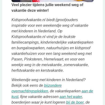
Deze link opent in een nieuwe tab
Veel plezier tijdens jullie weekend weg of
vakantie deze winter!
Kidsproofvakantie.nl biedt (groot)ouders
inspiratie voor een weekendje weg of vakantie
met kinderen in Nederland. Op
Kidsproofvakantie.nl vind je de leukste
familiecampings, kindvriendelijke vakantieparken
en bungalowparken, natuurhuisjes en kidsproof
vakantiehuizen voor een lang weekend weg met
Pasen, Pinksteren, Hemelvaart, en voor een
weekje weg in de meivakantie, zomervakantie,
herfstvakantie en kerstvakantie.
Weekendje weg met kinderen in Nederland?
Bekijk ook eens de
bijzondere
Deze link opent in een nieuwe tab
overnachtingsplekken
, de vakantieparken
aan de
Deze link opent in een nieuwe tab
Deze link ope
kust
, fijne vakantie adressen
aan het water
,
Deze link op
boerderijen waar je kunt logeren
bij de boer
, de