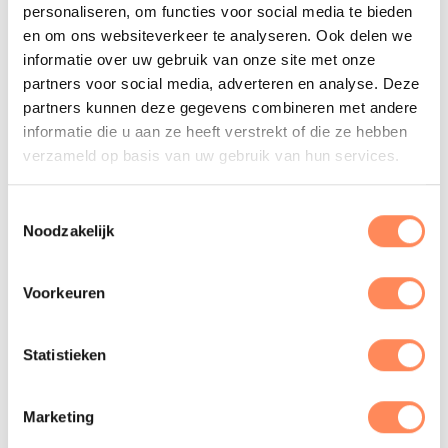
wettelijk het recht om je persoonsgegevens te laten
personaliseren, om functies voor social media te bieden
verwijderen, te wijzigen of in te zien. Je hebt
en om ons websiteverkeer te analyseren. Ook delen we
daarnaast het recht om je toestemming voor de
informatie over uw gebruik van onze site met onze
gegevensverwerking in te trekken of bezwaar te
partners voor social media, adverteren en analyse. Deze
maken tegen de verwerking van jouw
partners kunnen deze gegevens combineren met andere
persoonsgegevens door Kidsproof. Als laatste heb
informatie die u aan ze heeft verstrekt of die ze hebben
je recht op gegevensoverdraagbaarheid. Dit houdt
verzameld op basis van uw gebruik van hun services.
in dat je de persoonsgegevens kunt opvragen die
Kidsproof van jou heeft. Je kunt een verzoek tot één
Toestemmingsselectie
van de bovenstaande rechten indienen
Noodzakelijk
via info@kidsproof.nl. We streven ernaar om zo snel
mogelijk, uiterlijk binnen vier weken, te reageren.
Voorkeuren
Ben je niet tevreden? Je hebt de mogelijkheid om
een klacht in te dienen bij de nationale
toezichthouder: de Autoriteit Persoonsgegevens.
Statistieken
Beveiliging persoonsgegevens
Marketing
We vinden het erg belangrijk dat je gegevens
beschermd zijn tegen misbruik, verlies en