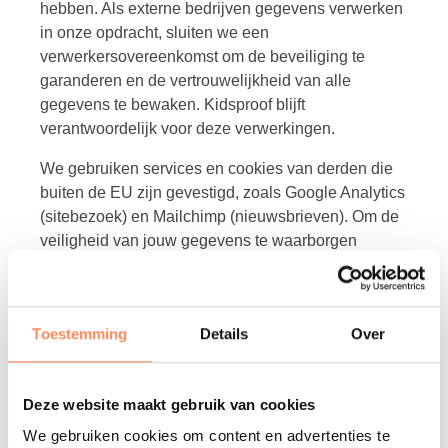
hebben. Als externe bedrijven gegevens verwerken
in onze opdracht, sluiten we een
verwerkersovereenkomst om de beveiliging te
garanderen en de vertrouwelijkheid van alle
gegevens te bewaken. Kidsproof blijft
verantwoordelijk voor deze verwerkingen.
We gebruiken services en cookies van derden die
buiten de EU zijn gevestigd, zoals Google Analytics
(sitebezoek) en Mailchimp (nieuwsbrieven). Om de
veiligheid van jouw gegevens te waarborgen
hebben wij ook met deze bedrijven een
verwerkersovereenkomst afgesloten. Daarnaast
sluiten wij verwerkingsovereenkomsten met extern
Toestemming
Details
Over
ingehuurde personen die werkzaamheden
verrichten voor Kidsproof en hiervoor inzage
hebben in onze gegevens.
Deze website maakt gebruik van cookies
Gegevens verwijderen, aanpassen of inzien Je hebt
We gebruiken cookies om content en advertenties te