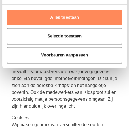
ongewenste openbaarmaking. Hiertoe nemen wij
passende maatregelen. Als jij het idee hebt dat
Alles toestaan
jouw gegevens toch niet goed beveiligd zijn of er
zijn aanwijzingen van misbruik, neem dan contact
op via info@kidsproof.nl.
Selectie toestaan
Om je persoonsgegevens veilig te houden, zorgen
we dat de servers en apparaten van onze
Voorkeuren aanpassen
medewerkers zijn uitgerust met actuele
beveiligingssoftware, zoals een virusscanner en
firewall. Daarnaast versturen we jouw gegevens
enkel via beveiligde internetverbindingen. Dit kun je
zien aan de adresbalk ‘https’ en het hangslotje
bovenin. Ook de medewerkers van Kidsproof zullen
voorzichtig met je persoonsgegevens omgaan. Zij
zijn hier duidelijk over ingelicht.
Cookies
Wij maken gebruik van verschillende soorten