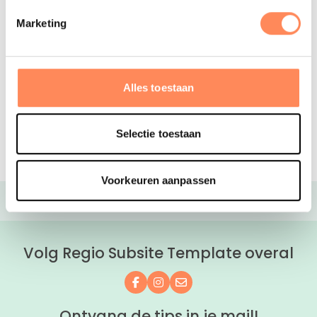
Toestemming
Marketing
Ik geef Kidsproof toestemming mijn data te
gebruiken volgens de privacyverklaring op deze
website, alleen voor het verwerken van dit
Alles toestaan
formulier.
Verzenden
Selectie toestaan
Voorkeuren aanpassen
Volg Regio Subsite Template overal
Volg ons op Facebook
Volg ons op Instagram
Mail ons
Ontvang de tips in je mail!