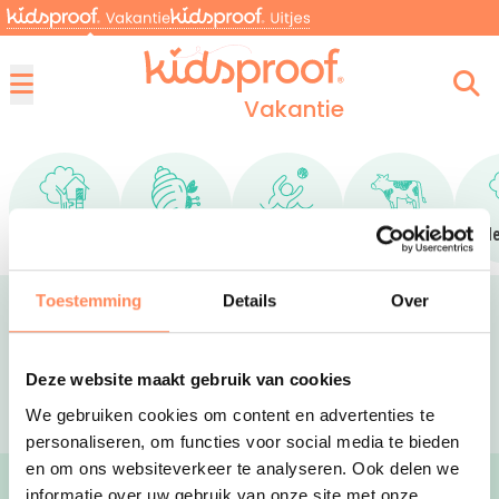
Vakantie
Menu
Ga naar Uniek
Ga naar Aan de kust
Ga naar Bij het water
Ga naar Bij 
Bij de boer
Uniek
Aan de kust
Bij het water
In d
Toestemming
Details
Over
Zoeken
Deze website maakt gebruik van cookies
We gebruiken cookies om content en advertenties te
personaliseren, om functies voor social media te bieden
en om ons websiteverkeer te analyseren. Ook delen we
informatie over uw gebruik van onze site met onze