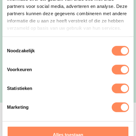
Volg Kidsproofvakantie.nl overal
partners voor social media, adverteren en analyse. Deze
partners kunnen deze gegevens combineren met andere
Volg ons op Facebook
Volg ons op Instagram
Mail ons
informatie die u aan ze heeft verstrekt of die ze hebben
Ontvang de tips in je mail!
verzameld op basis van uw gebruik van hun services.
Abonneer
Toestemmingsselectie
Noodzakelijk
Nachtje, weekendje of vakantie met kinderen in Nederland? Wij
zorgen voor eindeloos veel inspiratie!
Voorkeuren
Statistieken
Marketing
Vakantie
Alles toestaan