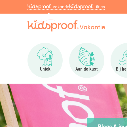
Vakantie
Ga naar Uniek
Ga naar Aan de kus
Uniek
Aan de kust
Bij h
Blogs & ins