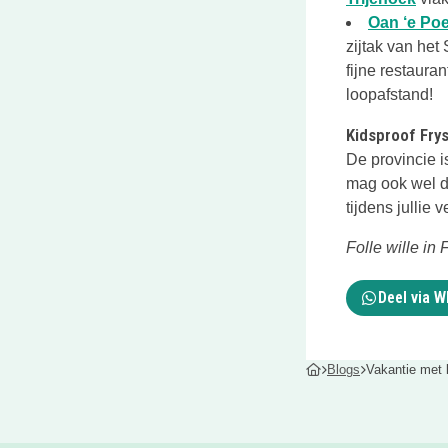
Oan ‘e Poe
zijtak van het
fijne restaura
loopafstand!
Kidsproof Frys
De provincie is
mag ook wel d
tijdens jullie v
Folle wille in 
Deel via 
Blogs
Vakantie met 