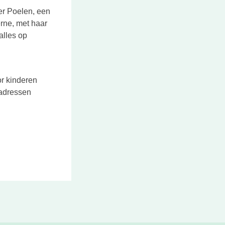
ter Poelen, een
erne, met haar
alles op
or kinderen
ieuwe tab
 adressen