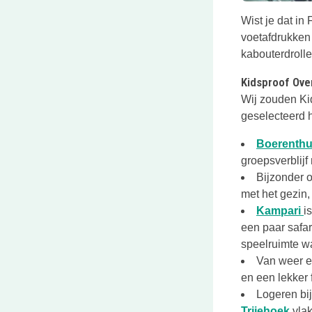
Wist je dat in
voetafdrukken
kabouterdrolle
Kidsproof Over
Wij zouden Kid
geselecteerd 
Boerenthu
groepsverblijf
Bijzonder o
met het gezin,
D
Kampari
i
een paar safar
speelruimte w
Van weer e
en een lekker 
Logeren bij
Deze
Trijehoek
vlak