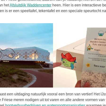
Deze link opent in een nieuwe t
an het
Afsluitdijk Waddencenter
heen. Hier is een interactieve b
en is er een speeltafel, tekentafel en een speciale speurtocht 
aast een uitdaging natuurlijk vooral een bron van vertier! Het IJ
 Friese meren nodigen uit tot varen en alle andere vormen van 
Deze link o
veel
bootverhuurbedrijven en watersportorganisaties
waarmee je 