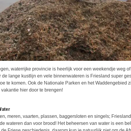
en, waterrijke provincie is heerlijk voor een weekendje weg of
 de lange kustlijn en vele binnenwateren is Friesland super ge
toe te komen. Ook de Nationale Parken en het Waddengebied z
vakantie hier door te brengen!
Water
ren, meren, vaarten, plassen, baggersloten en singels; Frieslan
de wateren dan voor brood! Het beheersen van water is een bel
de Friese geschiedenis, daarom kun je natuurlijk niet om de Afs