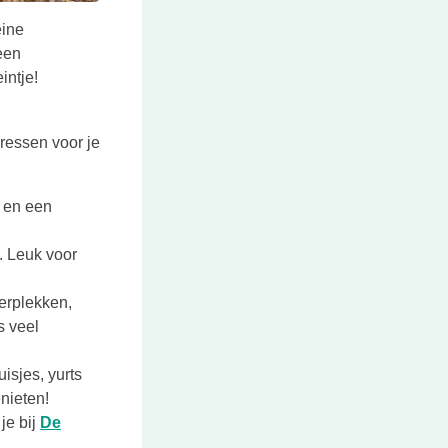
eine
een
n een nieuwe tab
intje!
ressen voor je
s en een
 tab
. Leuk voor
erplekken,
s veel
n nieuwe tab
isjes, yurts
nieten!
je bij
De