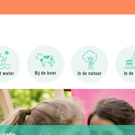
t
Ga naar Bij het water
Ga naar Bij de boer
Ga naar In de natuur
Bij de boer
et water
In de natuur
In de
piratie