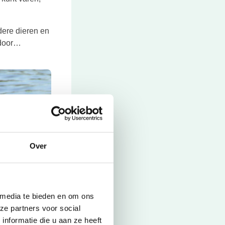
 een nieuwe tab
ndere dieren en
 door…
Over
 media te bieden en om ons
ze partners voor social
nformatie die u aan ze heeft