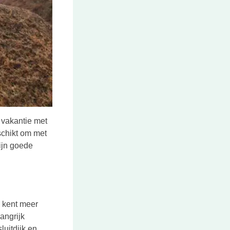
 vakantie met
schikt om met
ijn goede
d kent meer
angrijk
luitdijk en