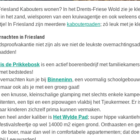
 Friesland Kabouters wonen? In het Drents-Friese Wold zie je kl
 in het zand, wielsporen van een kruiwagentje en ook weleens 
Deze link opent i
tje! In Friesland zijn meerdere
kabouterpaden
; zó leuk met je kle
nachten in Friesland
sproofvakantie niet zijn als we niet de leukste overnachtingsad
hadden!
is de Prikkebosk
is een actief boerenbedrijf met familiekamer
 met bedstedes!
Deze link opent in een nieuwe
vernachten kun je bij
Binneninn
, een voormalig schoolgebouw
 maar ook als je met een groep gaat!
eze link opent in een nieuwe tab
s een knusse, kleinschalige glamping met slechts enkele kampe
itenten, een tipi en een pipowagen vlakbij het Tjeukermeer. Er i
aar kinderen zichzelf prima kunnen vermaken.
Deze link opent in ee
en heel ander kaliber is
Het Wylde Pad
; super hippe vakantiehu
festivalsfeertje op wel 14000 m2 eigen grond. Onthaasten en ge
 de boer, maar dan wel in comfortabele appartementen; dat doe 
 link opent in een nieuwe tab
bij Leeuwarden!