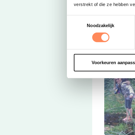
Met maar lief
verstrekt of die ze hebben v
Waddengebied 
Toestemmingsselectie
natuurliefhebb
Noodzakelijk
Er is voor kin
Blotenvoeten
met een rugza
Voorkeuren aanpas