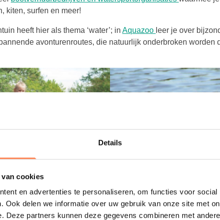
, kiten, surfen en meer!
Deze link opent in
tuin heeft hier als thema ‘water’; in
Aquazoo
leer je over bijzo
pannende avonturenroutes, die natuurlijk onderbroken worden
Details
 van cookies
ent en advertenties te personaliseren, om functies voor social
. Ook delen we informatie over uw gebruik van onze site met on
atuur
e. Deze partners kunnen deze gegevens combineren met andere i