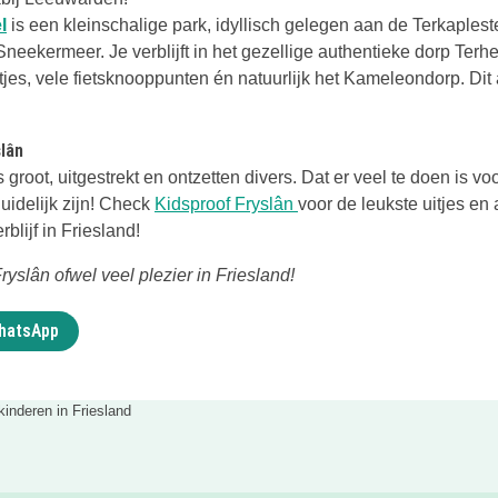
Deze link opent in een nieuwe tab
l
is een kleinschalige park, idyllisch gelegen aan de Terkaples
 Sneekermeer. Je verblijft in het gezellige authentieke dorp Terh
ntjes, vele fietsknooppunten én natuurlijk het Kameleondorp. Dit 
lân
 groot, uitgestrekt en ontzetten divers. Dat er veel te doen is vo
Deze link opent in een n
uidelijk zijn! Check
Kidsproof Fryslân
voor de leukste uitjes en
erblijf in Friesland!
Fryslân ofwel veel plezier in Friesland!
WhatsApp
kinderen in Friesland