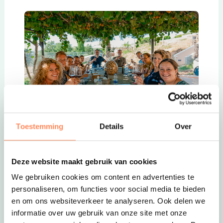
Toestemming
Details
Over
Estivant: de specialist voor eenoudervakanties
Of je nu kiest voor een vakantie in Nederland of
Deze website maakt gebruik van cookies
een bestemming verder weg, Estivant heeft een
breed aanbod. In de zomer kun je bijvoorbeeld
We gebruiken cookies om content en advertenties te
van Denemarken tot Kroatië op vakantie, ’s
personaliseren, om functies voor social media te bieden
Winters kun je met Estivant de sneeuw
en om ons websiteverkeer te analyseren. Ook delen we
opzoeken.
informatie over uw gebruik van onze site met onze