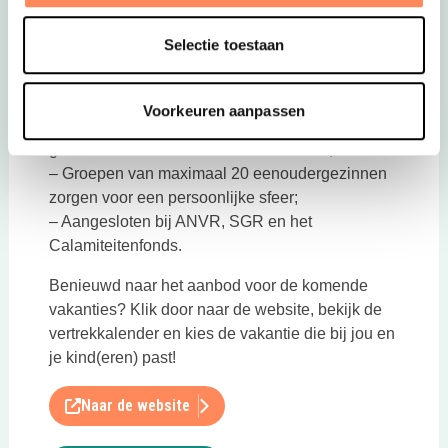
Selectie toestaan
Waarom kiezen voor Estivant?
– 20 Jaar ervaring in eenoudervakanties in
Nederland en Europa;
Voorkeuren aanpassen
– Ouders die eerder met Estivant op vakantie zijn
geweest beoordelen Estivant met een 9;
– Groepen van maximaal 20 eenoudergezinnen
zorgen voor een persoonlijke sfeer;
– Aangesloten bij ANVR, SGR en het
Calamiteitenfonds.
Benieuwd naar het aanbod voor de komende
vakanties? Klik door naar de website, bekijk de
vertrekkalender en kies de vakantie die bij jou en
je kind(eren) past!
Naar de website