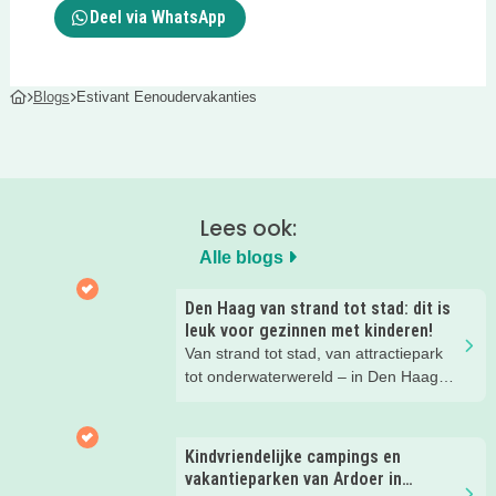
Deel via WhatsApp
Blogs
Estivant Eenoudervakanties
Lees ook:
Alle blogs
Den Haag van strand tot stad: dit is
leuk voor gezinnen met kinderen!
Van strand tot stad, van attractiepark
tot onderwaterwereld – in Den Haag
beleef je de leukste avonturen met
kinderen. En tussendoor? Even
ontspannen met een lekkere lunch op
Kindvriendelijke campings en
het strand en een duik in zee. Heerlijk!
vakantieparken van Ardoer in