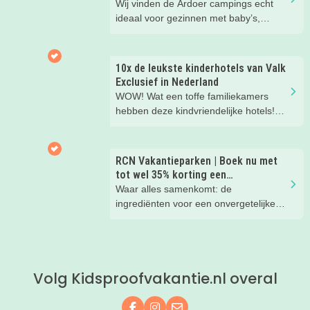
Nederland
Wij vinden de Ardoer campings echt
ideaal voor gezinnen met baby’s,
peuters en oudere kinderen. Lees hier
waarom!
10x de leukste kinderhotels van Valk
Exclusief in Nederland
WOW! Wat een toffe familiekamers
hebben deze kindvriendelijke hotels!
Hier wil je toch meteen eens een
nachtje slapen? Bekijk snel deze 10
kinderhotels van Valk Exclusief en
RCN Vakantieparken | Boek nu met
boek een heerlijk nachtje weg met je
tot wel 35% korting een
kind(eren).
zomervakantie!
Waar alles samenkomt: de
ingrediënten voor een onvergetelijke
gezinsvakantie!
Volg Kidsproofvakantie.nl overal
Volg ons op Facebook
Volg ons op Instagram
Mail ons